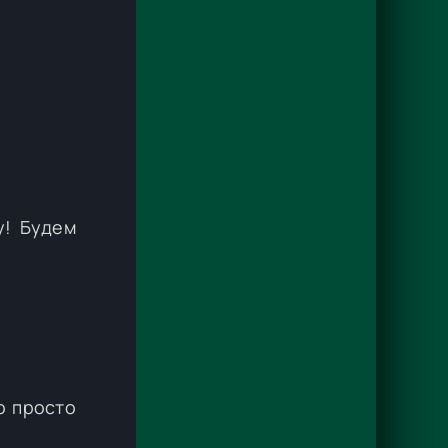
у! Будем
о просто