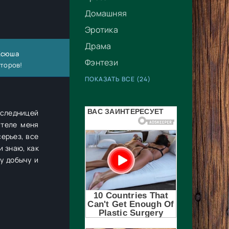
Домашняя
Эротика
Драма
 Ксюша
Фэнтези
второв!
ПОКАЗАТЬ ВСЕ (24)
аследницей
 теле меня
ерьез, все
и знаю, как
у добычу и