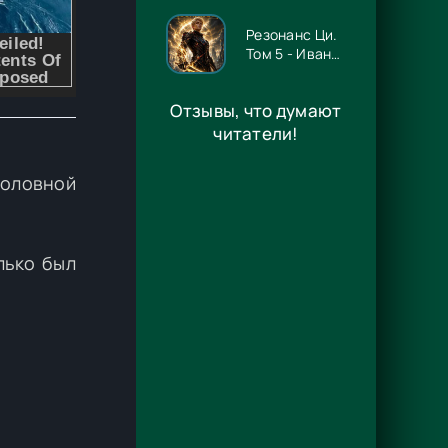
Ника Цезарь
Резонанс Ци.
Том 5 - Иван
Рейн
Отзывы, что думают
читатели!
головной
лько был