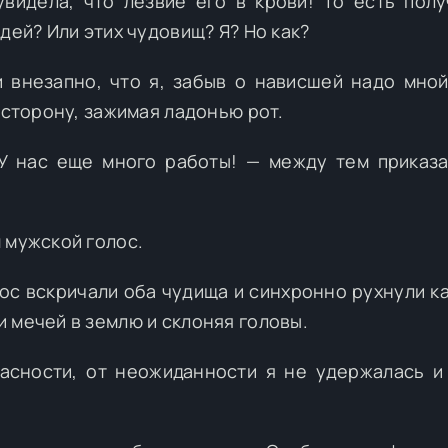
видела, что лезвие его в крови! То есть получ
дей? Или этих чудовищ? Я? Но как?
 внезапно, что я, забыв о нависшей надо мной
 сторону, зажимая ладонью рот.
 У нас еще много работы! — между тем приказ
 мужской голос.
лос вскричали оба чудища и синхронно рухнули к
 мечей в землю и склоняя головы.
асности, от неожиданности я не удержалась и