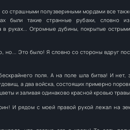
и, со страшными полузвериными мордами все такж
ах были такие странные рубахи, словно из
а в руках... Огромные дубины, покрытые острым
, но... Это было! Я словно со стороны вдруг по
ескрайнего поля. А на поле шла битва! И нет, 
довищ, а два войска, состоящих примерно поровн
 цветы и заливая одинаково красной кровью травы
воин! И рядом с моей правой рукой лежал на зе