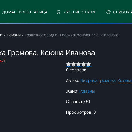
ДОМАШНЯЯ СТРАНИЦА
ЛУЧШИЕ 50 КНИГ
СПИСОК 
иг
Романы
Гранитное сердце - Виорика Громова, Ксюша Иванова
ка Громова, Ксюша Иванова
ку?
0
1
2
3
4
5
0
голосов
Автор:
Виорика Громова
,
Ксюша
Жанр:
Романы
Страниц: 51
Просмотров: 0