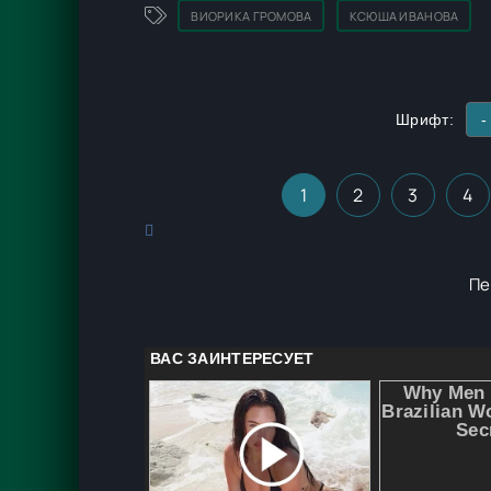
ВИОРИКА ГРОМОВА
КСЮША ИВАНОВА
Шрифт:
-
1
2
3
4
Пе