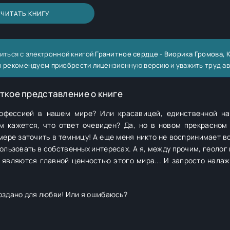
ЧИТАТЬ КНИГУ
иться с электронной книгой
Гранитное сердце - Виорика Громова,
 мы рекомендуем приобрести лицензионную версию и уважить труд а
ткое представление о книге
офессией в нашем мире? Или красавицей, единственной н
м кажется, что ответ очевиден? Да, но в новом прекрасном
мере заточить в темницу! А еще меня никто не воспринимает вс
ользовать в собственных интересах. А я, между прочим, геолог 
 являются главной ценностью этого мира... И запросто налаж
оздано для любви! Или я ошибаюсь?