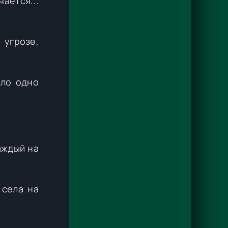
ается...
 угрозе,
ало одно
аждый на
 села на