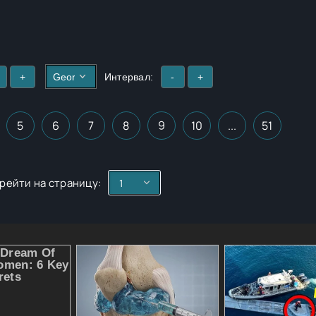
+
Интервал:
-
+
5
6
7
8
9
10
...
51
рейти на страницу: