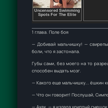
1 глава. Поле боя
— Добивай мальчишку! — свирепы
боли, что я застонала.
Губы сами, без моего на то разр
способен выдать мозг.
— Какого еще мальчишку... ёшкин кот
— Что он говорит! Послушай, Симпс
— Ахах, — я издала хриплый смешок