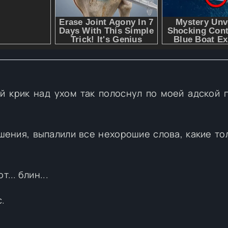
й крик над ухом так полоснул по моей адской 
ешения, выпалили все нехорошие слова, какие то
... блин...
.
.