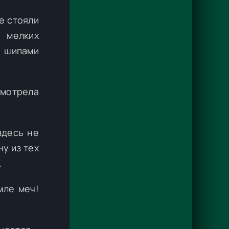
е стояли
 мелких
и шипами
смотрела
здесь не
у из тех
.
мле меч!