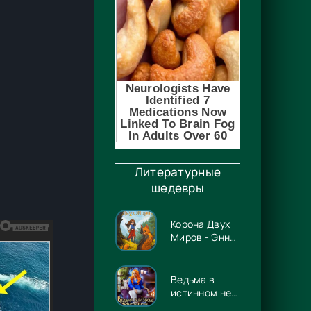
Литературные
шедевры
Корона Двух
Миров - Энн
Несбет
Ведьма в
истинном не
нуждается! -