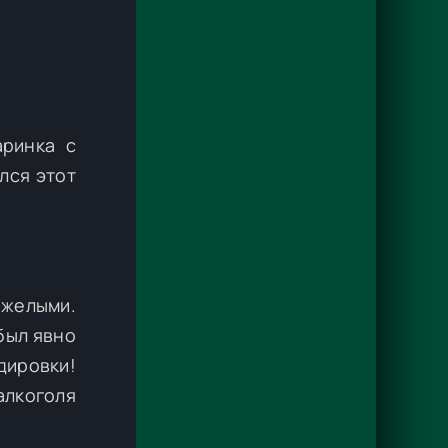
аринка с
лся этот
яжелыми.
был явно
дировки!
алкоголя