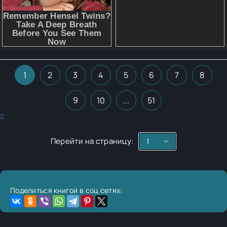
1
2
3
4
5
6
7
8
9
10
...
51
Перейти на страницу:
Поделиться книгой в соц сетях: