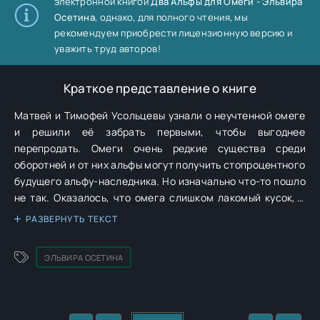
электронной книгой
Два Альфы для Омеги - Эльвира
Осетина
, однако, для полного чтения, мы
рекомендуем приобрести лицензионную версию и
уважить труд авторов!
Краткое представление о книге
Матвей и Тимофей Усольцевы узнали о неучтенной омеге
и решили её забрать первыми, чтобы выгоднее
перепродать. Омеги очень редкие существа среди
оборотней и от них альфы могут получить стопроцентного
будущего альфу-наследника. Но изначально что-то пошло
не так. Оказалось, что омега слишком лакомый кусок, и
Усольцевы не представляют, как откажутся от неё…
РАЗВЕРНУТЬ ТЕКСТ
Решила найти себе жениха, воспользовавшись Системой,
созданной оборотнями. И тут же угодила в переделку.
ЭЛЬВИРА ОСЕТИНА
Оборотни узнали, что я не человек, а одна из них, и хуже
того — еще и омега! По мою душу заявились два
брутальных альфы, которые действуют на меня словно
афродизиак, и я постоянно их обоих хочу. Обоих сразу!