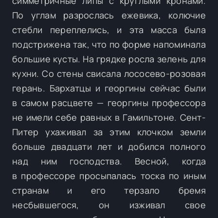
симметричные липы с круглыми кронами.
По углам разрослась ежевика, колючие
стебли переплелись, и эта масса была
подстрижена так, что по форме напоминала
большие кусты. На грядке росла зелень для
кухни. Со стены свисала лососево-розовая
герань. Бархатцы и георгины сейчас были
в самом расцвете — георгины профессора
не имели себе равных в Гамильтоне. Сент-
Питер ухаживал за этим клочком земли
больше двадцати лет и добился полного
над ним господства. Весной, когда
в профессоре просыпалась тоска по иным
странам и его терзало бремя
несбывшегося, он изживал свое