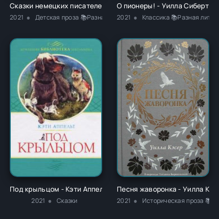
Сказки немецких писателей - Новалис
О пионеры! - Уилла Сиберт К
2021
Детская проза 📚Разная литература
2021
Классика 📚Разная литер
Под крыльцом - Кэти Аппельт
Песня жаворонка - Уилла Кэс
2021
Сказки
2021
Историческая проза 📚С