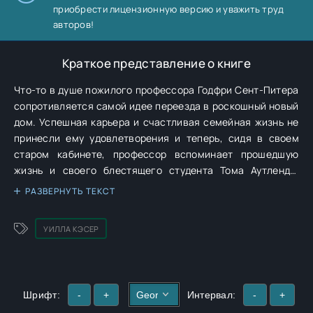
приобрести лицензионную версию и уважить труд
авторов!
Краткое представление о книге
Что-то в душе пожилого профессора Годфри Сент-Питера
сопротивляется самой идее переезда в роскошный новый
дом. Успешная карьера и счастливая семейная жизнь не
принесли ему удовлетворения и теперь, сидя в своем
старом кабинете, профессор вспоминает прошедшую
жизнь и своего блестящего студента Тома Аутленда,
погибшего в Первой мировой войне. «Дом профессора» —
РАЗВЕРНУТЬ ТЕКСТ
это классический образец университетского романа и
лирическое исследование того, как трудно оставить
УИЛЛА КЭСЕР
воспоминания позади и продолжать жить несмотря ни на
что.
Шрифт:
-
+
Интервал:
-
+