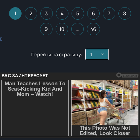
1
2
3
4
5
6
7
8
9
10
...
46
Перейти на страницу: