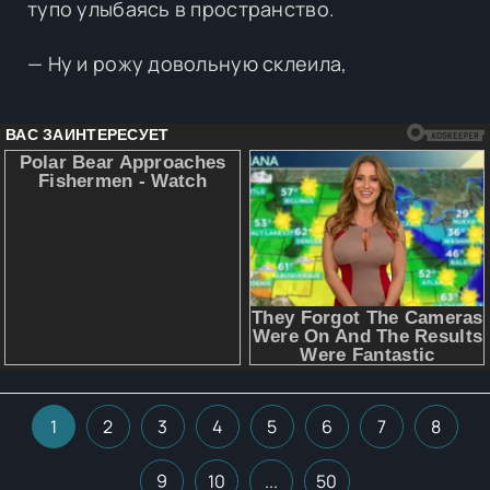
тупо улыбаясь в пространство.
— Ну и рожу довольную склеила,
1
2
3
4
5
6
7
8
9
10
...
50