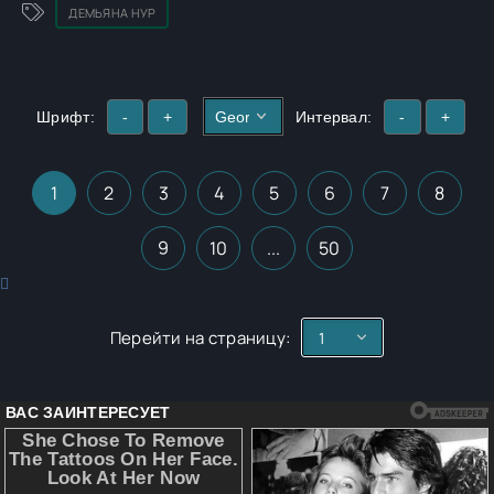
ДЕМЬЯНА НУР
Шрифт:
-
+
Интервал:
-
+
1
2
3
4
5
6
7
8
9
10
...
50
Перейти на страницу: