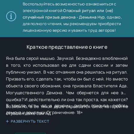
Воспользуйтесь возможностью ознакомиться с
электронной книгой
Опасный ритуал или (не)
случайный призыв демона - Демьяна Нур
, однако,
для полного чтения, мы рекомендуем приобрести
лицензионную версию и уважить труд авторов!
Краткое представление о книге
Яна была серой мышью. Заучкой. Безнадежно влюбленной
в того, кто использовал ее для сдачи сессии и затем
публично унизил. В час отчаяния она решилась на ритуал.
Призвать его, сделать так, чтобы он был с ней. Но вместо
объекта своего обожания, она призвала Властителя Ада.
Могущественного Демона. Чем обернется для нее эта
ошибка? И действительно ли она так проста, как кажется?
В тексте есть: ад и демоны, ритуал призыва, любовь
Возможно, в ее тихой душе скрывается сила, которой не
демона и землянки Ограничение: 18+
страшен даже сам Ад.
РАЗВЕРНУТЬ ТЕКСТ