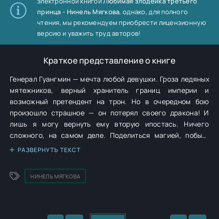
электронной книгой
Любимая злодейка третьего
принца - Нинель Мягкова
, однако, для полного
чтения, мы рекомендуем приобрести лицензионную
версию и уважить труд авторов!
Краткое представление о книге
Генерал Гуангмин — мечта любой девушки. Гроза ледяных
мятежников, верный хранитель границ империи и
возможный претендент на трон. Но в очередном бою
произошло страшное — он потерял своего дракона! И
лишь я могу вернуть ему вторую ипостась. Ничего
сложного, на самом деле. Поделиться магией, побыть
рядом. Я бы и не против! Но проблема в том, что меня
РАЗВЕРНУТЬ ТЕКСТ
послали его убить…
НИНЕЛЬ МЯГКОВА