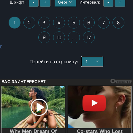
Шрифт:
-
+
Интервал:
-
+
1
2
3
4
5
6
7
8
9
10
...
17
Перейти на страницу: