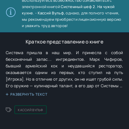
Воспользуйтесь возможностью ознакомиться с
электронной книгой
Системный шеф 2. На чужой
кухне. - Кассий Вульф
, однако, для полного чтения,
мы рекомендуем приобрести лицензионную версию
и уважить труд авторов!
Краткое представление о книге
Система пришла в наш мир. И принесла с собой
бесконечный запас... ингредиентов. Марк Чифиров,
бывший армейский кок и неудавшийся ресторатор,
оказывается одним из первых, кто ступил на путь
[Игрока]. Но в отличие от других, он не ищет грубой силы.
Его оружие — кулинарный талант, а его дар от Системы —
видеть в каждом чудовище не угрозу, а потенциальный
РАЗВЕРНУТЬ ТЕКСТ
деликатес или верного союзника. С помощью юркого
тушканчика Пайка, Марк начинает свой кулинарный путь.
КАССИЙ ВУЛЬФ
Его цель — не просто выжить, а открыть лучший ресторан
в новом мире, где его клиентами станут и обычные люди,
и могущественные игроки, и прочие разумные. Чтобы