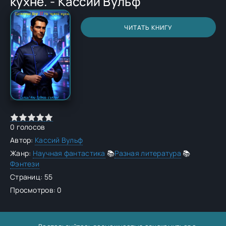
кухне. - Кассий Вульф
ЧИТАТЬ КНИГУ
0
голосов
Автор:
Кассий Вульф
Жанр:
Научная фантастика
📚
Разная литература
📚
Фэнтези
Страниц: 55
Просмотров: 0