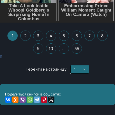
1
2
3
4
5
6
7
8
9
10
...
55
Перейти на страницу:
Поделиться книгой в соц сетях: