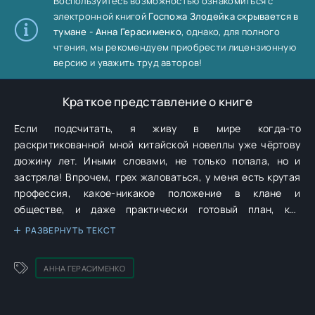
Воспользуйтесь возможностью ознакомиться с
электронной книгой
Госпожа Злодейка скрывается в
тумане - Анна Герасименко
, однако, для полного
чтения, мы рекомендуем приобрести лицензионную
версию и уважить труд авторов!
Краткое представление о книге
Если подсчитать, я живу в мире когда-то
раскритикованной мной китайской новеллы уже чёртову
дюжину лет. Иными словами, не только попала, но и
застряла! Впрочем, грех жаловаться, у меня есть крутая
профессия, какое-никакое положение в клане и
обществе, и даже практически готовый план, как
избежать глобального трындеца, может, не совсем
РАЗВЕРНУТЬ ТЕКСТ
идеальный, но рабочий. У меня даже семья образовалась
каким-то непостижимым образом — мама, папа, младший
АННА ГЕРАСИМЕНКО
брат и даже бабушка. Мне удалось выскользнуть из
жерновов сюжета и даже кое-кого вытащить, а это уже
успех!Так! Стоп! Откуда здесь блондинистые