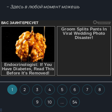
– Здесь в любой момент можешь
1
2
3
4
5
6
7
8
9
10
...
54