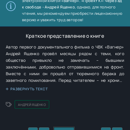
электронной книгой
«Вагнер». «Проект К»: через ад
к свободе - Андрей Ященко
, однако, для полного
чтения, мы рекомендуем приобрести лицензионную
версию и уважить труд авторов!
Краткое представление о книге
Автор первого документального фильма о ЧВК «Вагнер»
Андрей Ященко провёл месяцы рядом с теми, кого
общество привыкло не замечать – бывшими
заключёнными, добровольно отправившимися на фронт.
Вместе с ними он прошёл от тюремного барака до
заветного помилования. Перед читателем – не хроника
войны, а человеческое свидетельство о страхе, боли и
РАЗВЕРНУТЬ ТЕКСТ
надежде. Здесь кровь и вера, отчаяние и храбрость
сплетаются в одно чувство. Книга ищет ответ на главный
АНДРЕЙ ЯЩЕНКО
вопрос: может ли человек искупить свою вину и какой
ценой?