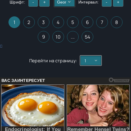
Шрифт:
-
+
Интервал:
-
+
1
2
3
4
5
6
7
8
9
10
...
54
Перейти на страницу: