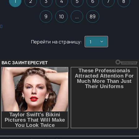
1
2
3
4
5
6
7
8
9
10
...
89
Перейти на страницу: