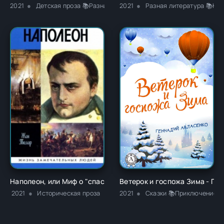
2021
Детская проза 📚Разная литература
2021
Разная литература 📚Кла
Наполеон, или Миф о "спасителе" - Жан Тюлар
Ветерок и госпожа Зима - Ге
2021
Историческая проза
2021
Сказки 📚Приключение 