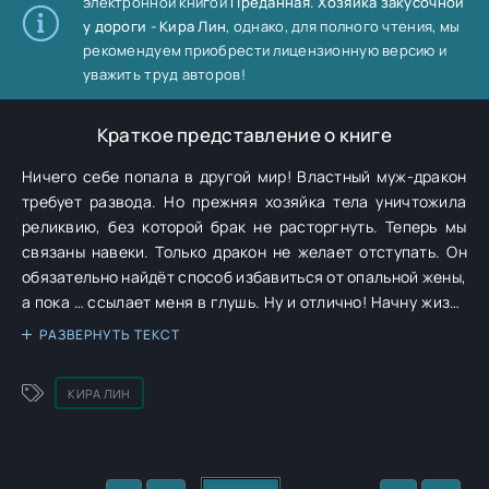
электронной книгой
Преданная. Хозяйка закусочной
у дороги - Кира Лин
, однако, для полного чтения, мы
рекомендуем приобрести лицензионную версию и
уважить труд авторов!
Краткое представление о книге
Ничего себе попала в другой мир! Властный муж-дракон
требует развода. Но прежняя хозяйка тела уничтожила
реликвию, без которой брак не расторгнуть. Теперь мы
связаны навеки. Только дракон не желает отступать. Он
обязательно найдёт способ избавиться от опальной жены,
а пока … ссылает меня в глушь. Ну и отлично! Начну жизнь
с чистого листа, подниму заброшенное хозяйство и
РАЗВЕРНУТЬ ТЕКСТ
открою свою закусочную. И нечего наведываться ко мне!
Чешуйчатым вход воспрещён!
КИРА ЛИН