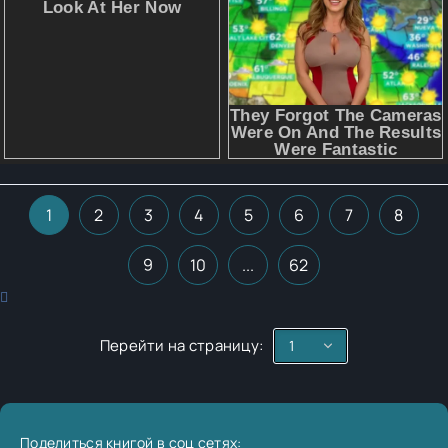
1
2
3
4
5
6
7
8
9
10
...
62
Перейти на страницу:
Поделиться книгой в соц сетях: