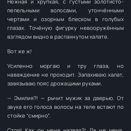
Нежная и хрупкая, с густыми золотисто-
пепельными волосами, утончёнными
чертами и озорным блеском в голубых
глазах. Точёную фигурку невооружённым
взглядом видно в распахнутом халате.
Вот же ж!
Усиленно моргаю и тру глаза, но
наваждение не проходит. Запахиваю халат,
завязываю пояс дрожащими руками.
— Эмилия?! — рычит мужик за дверью. От
звука его голоса волосы на теле встают по
стойке “смирно”.
Стоп! Как он меня назвал?! Да не меня,