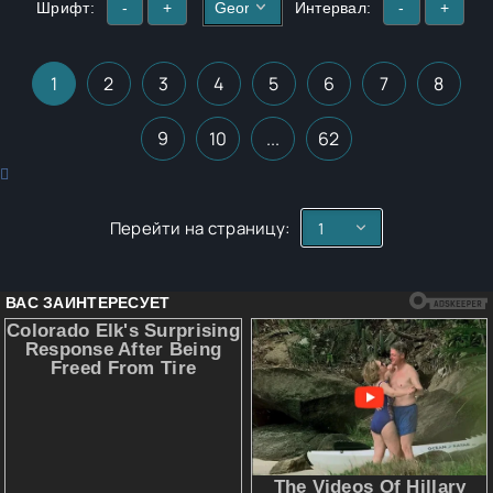
Шрифт:
-
+
Интервал:
-
+
1
2
3
4
5
6
7
8
9
10
...
62
Перейти на страницу: