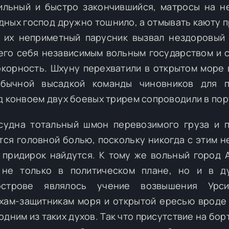
льный и быстро закончившийся, матросы на н
одных господ дружно тошнило, а отмывать каюту 
 их неприметный парусник вызвал нездоровый
его себя независимым вольным государством и с
корность. Шхуну перехватили в открытом море
обычной высадкой команды чиновников для п
д конвоем двух боевых трирем сопроводили в пор
судна тотальный шмон перевозимого груза и 
тся головной болью, поскольку никогда с этим н
 придирок найдутся. К тому же вольный город 
 не только в политическом плане, но и в ду
строве являлось учение возвышения Урси
хам-защитникам моря и открытой ересью вроде 
дним из таких духов. Так что присутствие на бор