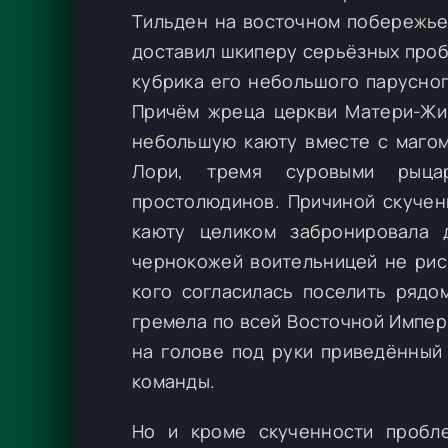
Тильден на восточном побережье
доставил шкиперу серьёзных пробл
кубрика его небольшого парусног
Причём жреца церкви Матери-Жив
небольшую каюту вместе с магом
Лори, тремя суровыми рыцар
простолюдинов. Причиной скучен
каюту целиком забронировала 
чернокожей воительницей не риск
кого согласилась поселить рядо
гремела по всей Восточной Импер
на голове под руки приведённый 
команды.
Но и кроме скученности пробл