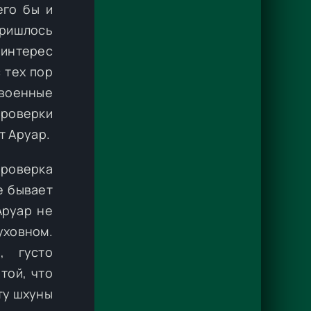
его бы и
пришлось
 интерес
 тех пор
 военные
роверки
т Аруар.
проверка
е бывает
Аруар не
ховном.
, густо
той, что
ту шхуны