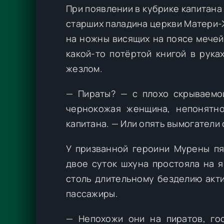
При появлении в кубрике капитан
старших паладина церкви Матери-
на ножны висящих на поясе мечей.
какой-то потёртой книгой в рука
жезлом.
— Пираты? — с плохо скрываемо
чернокожая женщина, непонятн
капитана. — Или опять вымогатели 
У призванной героини Мурены пя
двое суток шхуна простояла на я
столь длительному безделию акти
пассажиры.
— Непохожи они на пиратов, гос