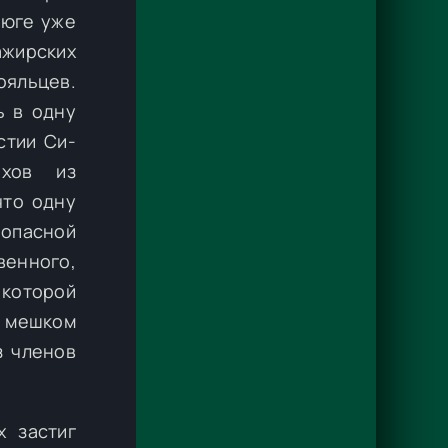
 юге уже
ажирских
ояльцев.
ь в одну
стии Си-
ахов из
что одну
опасной
венного,
 которой
с мешком
з членов
 застиг