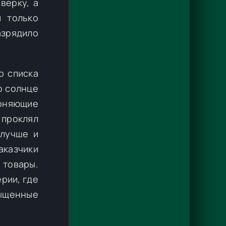
верку, а
 только
азрядило
о списка
о солнце
гоняющие
 проклял
 лучше и
аказчики
 товары.
рии, где
пыщенные