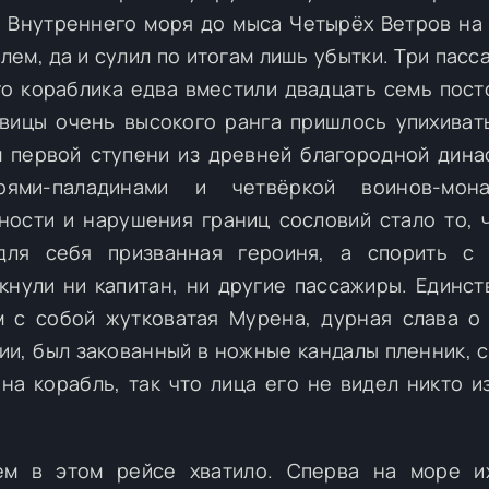
 Внутреннего моря до мыса Четырёх Ветров на
ем, да и сулил по итогам лишь убытки. Три пасс
о кораблика едва вместили двадцать семь пост
ицы очень высокого ранга пришлось упихиват
 первой ступени из древней благородной дина
ями-паладинами и четвёркой воинов-мон
ности и нарушения границ сословий стало то, 
для себя призванная героиня, а спорить с 
нули ни капитан, ни другие пассажиры. Единст
м с собой жутковатая Мурена, дурная слава о
ии, был закованный в ножные кандалы пленник, 
на корабль, так что лица его не видел никто и
ем в этом рейсе хватило. Сперва на море их