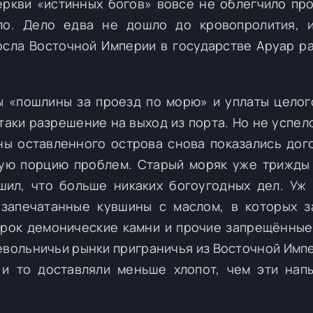
ркви «истинных богов» вовсе не облегчило про
ло. Дело едва не дошло до кровопролития, и
сла Восточной Империи в государстве Аруар р
ы «пошлины за проезд по морю» и уплаты целог
аки разрешение на выход из порта. Но не успел
оны оставленного острова снова показались до
вую порцию проблем. Старый моряк уже трижды
шил, что больше никаких богоугодных дел. Уж
запечатанные кувшины с маслом, в которых з
ерок демонические камни и прочие запрещённые
евольничьи рынки приграничья из Восточной Импе
 и то доставляли меньше хлопот, чем эти на