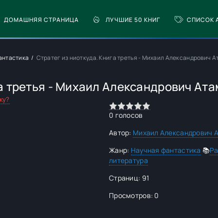
ДОМАШНЯЯ СТРАНИЦА
ЛУЧШИЕ 50 КНИГ
СПИСОК 
антастика
Стратег из ниоткуда. Книга третья - Михаил Александрович 
га третья - Михаил Александрович Ат
ку?
0
1
2
3
4
5
0
голосов
Автор:
Михаил Александрович 
Жанр:
Научная фантастика
📚
Ра
литература
Страниц: 91
Просмотров: 0