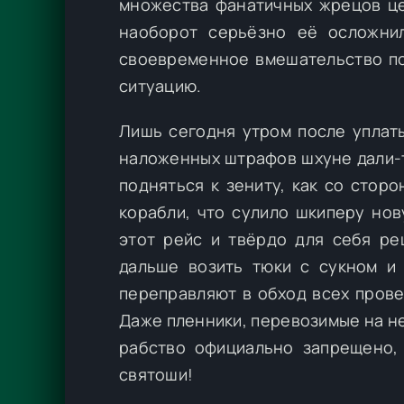
множества фанатичных жрецов це
наоборот серьёзно её осложни
своевременное вмешательство по
ситуацию.
Лишь сегодня утром после уплат
наложенных штрафов шхуне дали-т
подняться к зениту, как со стор
корабли, что сулило шкиперу но
этот рейс и твёрдо для себя ре
дальше возить тюки с сукном и 
переправляют в обход всех пров
Даже пленники, перевозимые на н
рабство официально запрещено,
святоши!