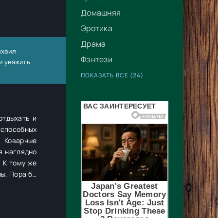
Домашняя
Эротика
Драма
ихаил
Фэнтези
и уважить
ПОКАЗАТЬ ВСЕ (24)
отдыхать и
 способных
 Коварные
я наглядно
е
ы. Пора бы
ны. Так что