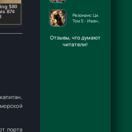
нуждается! -
Ника Цезарь
Резонанс Ци.
Том 5 - Иван
Рейн
Отзывы, что думают
читатели!
капитан,
 морской
от порта