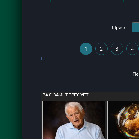
Шрифт:
-
1
2
3
4
Пе