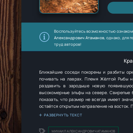
Воспользуйтесь возможностью ознаком
Александрович Атаманов
, однако, для
труд авторов!
Кра
Ближайшие соседи покорены и разбиты орк
почивать на лаврах. Племя Жёлтой Рыбы н
раздавить в зародыше новую появившую
высокомерные эльфы на севере. Свирепые 
показать, что размер не всегда имеет значение,
остаётся открытым направление на восток. 
уже узнать, почему этот обширный край забр
РАЗВЕРНУТЬ ТЕКСТ
встречайте продолжение приключений Альв
МИХАИЛ АЛЕКСАНДРОВИЧ АТАМАНОВ