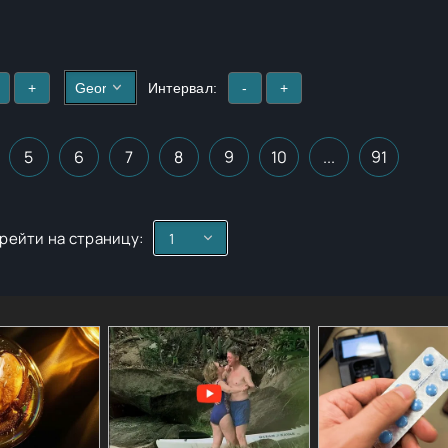
+
Интервал:
-
+
5
6
7
8
9
10
...
91
рейти на страницу: