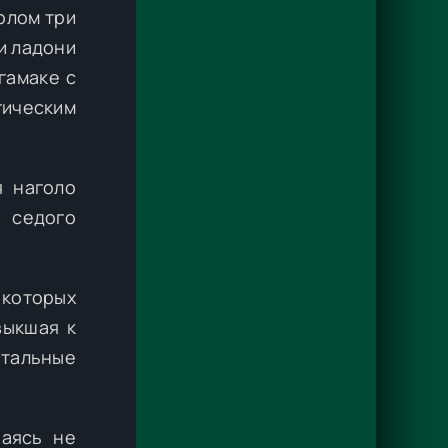
олом три
и ладони
гамаке с
гическим
я наголо
 седого
 которых
выкшая к
стальные
раясь не