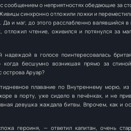
а с сообщением о неприятностях обедающие за ст
Живицы синхронно отложили ложки и переместил
 Да и маг, до этого расслабленно валявшийся в 
х, отложил чтение, оживился и потянулся за ма
й надеждой в голосе поинтересовалась брита
о когда бесшумно возникшая прямо за спиной
с острова Аруар?
тидневное плавание по Внутреннему морю, из
коре в порту, уже сидело в печёнках, и не при
вная девушка жаждала битвы. Впрочем, как и о
пожа героиня, — ответил капитан, очень ста