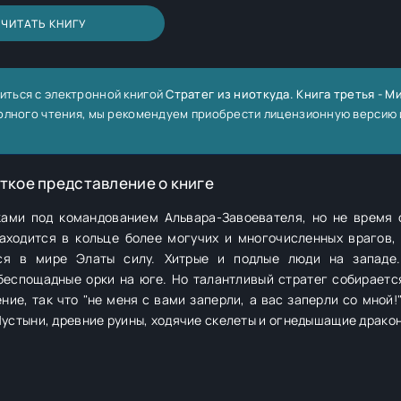
ЧИТАТЬ КНИГУ
иться с электронной книгой
Стратег из ниоткуда. Книга третья - М
 полного чтения, мы рекомендуем приобрести лицензионную версию 
ткое представление о книге
ами под командованием Альвара-Завоевателя, но не время 
аходится в кольце более могучих и многочисленных врагов,
ся в мире Элаты силу. Хитрые и подлые люди на западе.
беспощадные орки на юге. Но талантливый стратег собираетс
 так что "не меня с вами заперли, а вас заперли со мной!" К тому ж
Пустыни, древние руины, ходячие скелеты и огнедышащие дракон
ошен и покинут, и разгадать, какие тайны хранят древние курга
ара-Завоевателя!