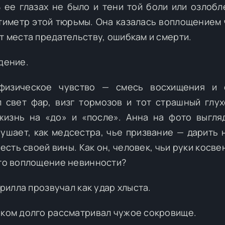
В ее глазах не было и тени той боли или озлобл
тиметр этой тюрьмы. Она казалась воплощением 
т места предательству, ошибкам и смерти.
дение.
 физическое чувство — смесь восхищения и о
 свет фар, визг тормозов и тот страшный глух
жизнь на «до» и «после». Анна на фото выгля
рушает, как медсестра, чье призвание — дарить 
есть своей вины. Как он, человек, чьи руки косв
это воплощение невинности?
ирилла прозвучал как удар хлыста.
шком долго рассматривал чужое сокровище.