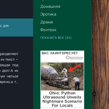
Домашняя
Эротика
Драма
о, для
Фэнтези
ПОКАЗАТЬ ВСЕ (24)
 разделяют
 их текст —
ьзящая под
 долг.А их
рую нельзя
еряно,а ты
— это твоя