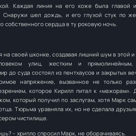
ой. Каждая линия на его коже была главой и
 Снаружи шел дождь, и его глухой стук по ж
о собственного сердца в ту роковую ночь.
 на своей шконке, создавая лишний шум в этой и 
овеком улиц, жестким и прямолинейным,
ир до суда состоял из пентхаусов и закрытых ве
римое напряжение, вызванное не только раз
езрением, которое Кирилл питал к «мажорам». 
ом, который получил по заслугам, хотя Марк са
 отца. Тюрьма уравняла их, но не сделала друзья
сером чистилище.
ешь? – хрипло спросил Марк, не оборачиваясь.