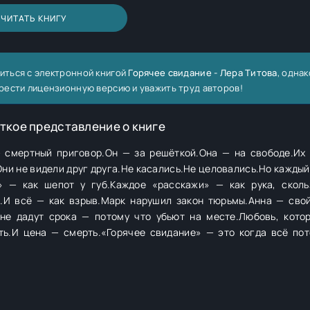
ЧИТАТЬ КНИГУ
иться с электронной книгой
Горячее свидание - Лера Титова
, однак
рести лицензионную версию и уважить труд авторов!
ткое представление о книге
— смертный приговор.Он — за решёткой.Она — на свободе.Их
.Они не видели друг друга.Не касались.Не целовались.Но каждый
» — как шепот у губ.Каждое «расскажи» — как рука, скол
е.И всё — как взрыв.Марк нарушил закон тюрьмы.Анна — свой
 не дадут срока — потому что убьют на месте.Любовь, кото
ть.И цена — смерть.«Горячее свидание» — это когда всё пот
ь.Иногда чтобы жить — нужно рискнуть всем.Даже если «всё» 