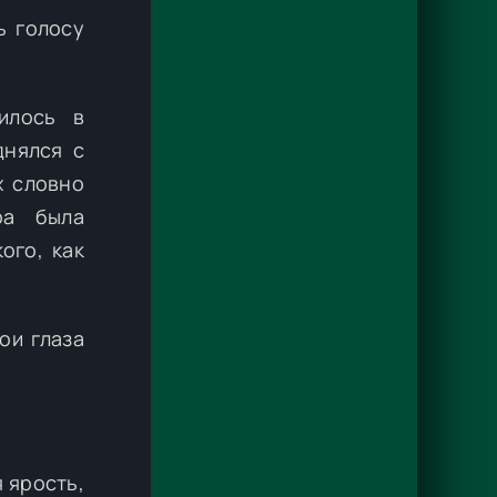
ь голосу
илось в
днялся с
х словно
ра была
ого, как
ои глаза
я ярость,