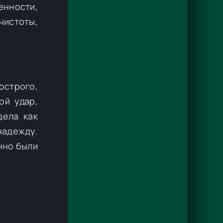
енности,
чистоты,
строго,
ой удар,
дела как
надежду.
енно были