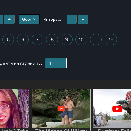
+
Интервал:
-
+
5
6
7
8
9
10
...
36
рейти на страницу: