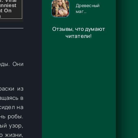
Древесный
маг
Орловского
княжества 14
Отзывы, что думают
- Игорь
Павлов
читатели!
оды. Они
раски из
ращаясь в
сидел на
нь робы.
ый узор,
о жизни,