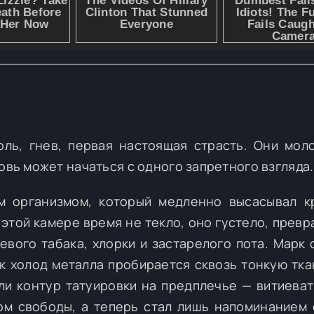
оль, гнев, первая настоящая страсть. Они мол
овь может начаться с одного запретного взгляда.
м организмом, который медленно высасывал к
В этой камере время не текло, оно густело, прев
евого табака, хлорки и застарелого пота. Марк 
ак холод металла пробирается сквозь тонкую тка
и контур татуировки на предплечье — витиеват
ом свободы, а теперь стал лишь напоминанием 