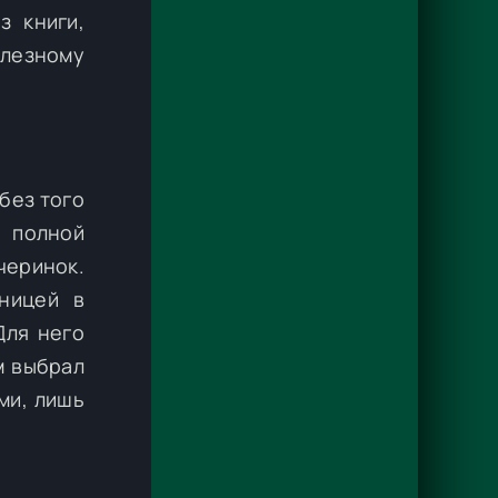
з книги,
елезному
без того
 полной
черинок.
ницей в
Для него
м выбрал
ми, лишь