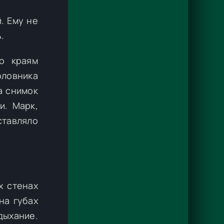
. Ему не
.
о краям
оловника
а снимок
и. Марк,
ставляло
х стенах
на губах
дыхание.