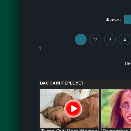
Шрифт:
-
1
2
3
4
Пе