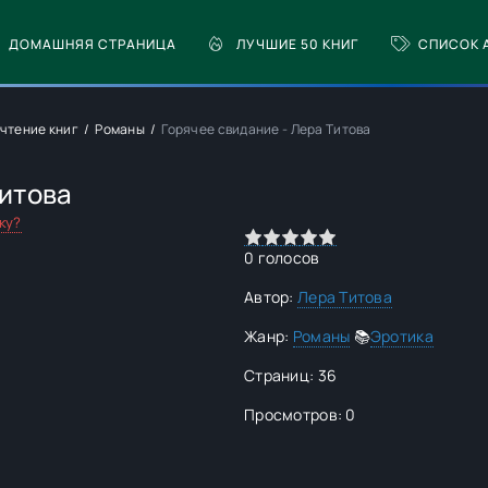
ДОМАШНЯЯ СТРАНИЦА
ЛУЧШИЕ 50 КНИГ
СПИСОК 
-чтение книг
Романы
Горячее свидание - Лера Титова
Титова
ку?
0
1
2
3
4
5
0
голосов
Автор:
Лера Титова
Жанр:
Романы
📚
Эротика
Страниц: 36
Просмотров: 0