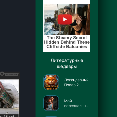
Литературные
шедевры
Легендарный
Повар 2 -
Гриша
Гремлинов
Мой
персональный
Люцифер -
Энже Граф