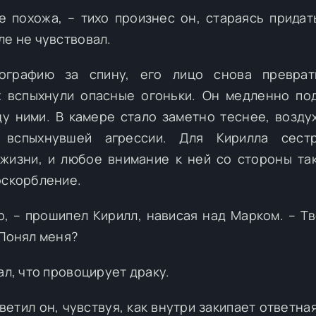
не похожа, – тихо произнес он, стараясь придат
ле не чувствовал.
ографию за спину, его лицо снова преврат
х вспыхнули опасные огоньки. Он медленно по
у ними. В камере стало заметно теснее, возду
о вспыхнувшей агрессии. Для Кирилла сест
жизни, и любое внимание к ней со стороны так
оскорбление.
р, – прошипел Кирилл, нависая над Марком. – Тв
 Понял меня?
ал, что провоцирует драку.
тветил он, чувствуя, как внутри закипает ответна