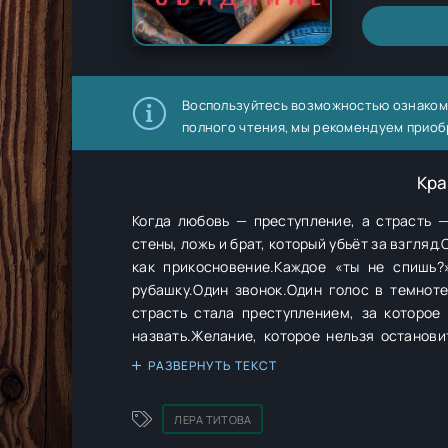
Воспользуйтесь возможностью ознаком
полного чтения, мы рекомендуем приоб
Кра
Когда любовь — преступление, а страсть 
стены, ложь и брат, который убьёт за взгляд
как прикосновение.Каждое «ты не спишь?
рубашку.Один звонок.Один голос в темнот
страсть стала преступлением, за которое
назвать.Желание, которое нельзя останови
вдруг находишь то, ради чего стоит сгорет
РАЗВЕРНУТЬ ТЕКСТ
жизнь.
ЛЕРА ТИТОВА