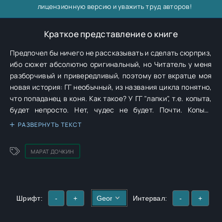
лицензионную версию и уважить труд авторов!
Краткое представление о книге
Предпочел бы ничего не рассказывать и сделать сюрприз,
ибо сюжет абсолютно оригинальный, но Читатель у меня
разборчивый и привередливый, поэтому вот вкратце моя
новая история: ГГ необычный, из названия цикла понятно,
что попаданец в коня. Как такое? У ГГ "лапки", т.е. копыта,
будет непросто. Нет, чудес не будет. Почти. Копыта
останутся копытами. Тут есть элементы современного
РАЗВЕРНУТЬ ТЕКСТ
рыцарского романа. Это когда рыцари – прагматичные
сволочи. Но без них никак – время такое. Вам может
МАРАТ ДОЧКИН
показаться, что автор жесток, но, поверьте, сам плакал.
Так надо. Пожалуй, назову эту историю драмой с
элементами фантастики.
Шрифт:
-
+
Интервал:
-
+