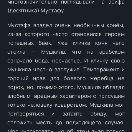
многозначительно поглядывали на арифа
(десятника) Мустафу.
Мустафа владел очень необычным конём,
из-за которого часто становился героем
потешных баек. Уже кличка коня чего
стоила — Мушкила, что на арабском
означало беда, несчастье. И кличку свою
Мушкила честно заслужил. Темперамент и
горячий нрав для боевого жеребца не
порок, но, помимо этого, Мушкила обладал
злобным, вредным характером с присущим
только человеку коварством. Мушкила мог
притворяться и затаить обиду, мог
отложить месть до подходящего случая.
Мог интриговать, но об этом знал только