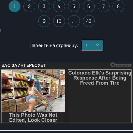
1
2
3
4
5
6
7
8
9
10
...
43
Перейти на страницу: