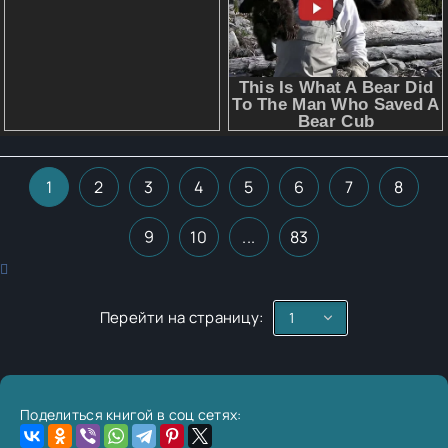
1
2
3
4
5
6
7
8
9
10
...
83
Перейти на страницу:
Поделиться книгой в соц сетях: