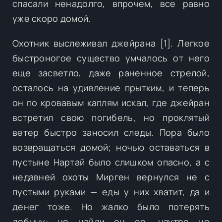
спасали ненадолго, впрочем, все равно
уже скоро домой.
Охотник выслеживал джейрана [1]. Легкое
быстроногое существо умчалось от него
еще засветло, даже раненное стрелой,
осталось на удивление прытким, и теперь
он по кровавым каплям искал, где джейран
встретил свою погибель, но проклятый
ветер быстро заносил следы. Пора было
возвращаться домой; ночью оставаться в
пустыне Нартай было слишком опасно, а с
недавней охоты Мирген вернулся не с
пустыми руками — еды у них хватит, да и
денег тоже. Но жалко было потерять
добычу: не найди он ее, наутро не