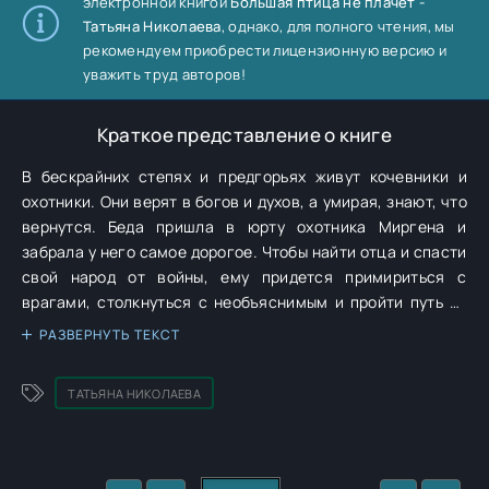
электронной книгой
Большая птица не плачет -
Татьяна Николаева
, однако, для полного чтения, мы
рекомендуем приобрести лицензионную версию и
уважить труд авторов!
Краткое представление о книге
В бескрайних степях и предгорьях живут кочевники и
охотники. Они верят в богов и духов, а умирая, знают, что
вернутся. Беда пришла в юрту охотника Миргена и
забрала у него самое дорогое. Чтобы найти отца и спасти
свой народ от войны, ему придется примириться с
врагами, столкнуться с необъяснимым и пройти путь от
земли до неба. Но когда кажется, что весь путь был
РАЗВЕРНУТЬ ТЕКСТ
напрасным, надо остановиться и взглянуть на него иначе.
Что, если небо — это не предел?
ТАТЬЯНА НИКОЛАЕВА