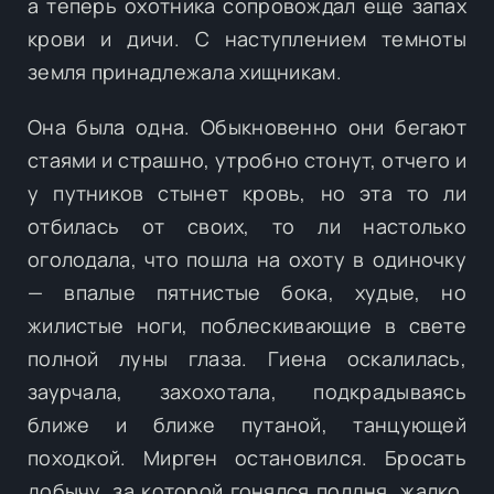
а теперь охотника сопровождал еще запах
крови и дичи. С наступлением темноты
земля принадлежала хищникам.
Она была одна. Обыкновенно они бегают
стаями и страшно, утробно стонут, отчего и
у путников стынет кровь, но эта то ли
отбилась от своих, то ли настолько
оголодала, что пошла на охоту в одиночку
— впалые пятнистые бока, худые, но
жилистые ноги, поблескивающие в свете
полной луны глаза. Гиена оскалилась,
заурчала, захохотала, подкрадываясь
ближе и ближе путаной, танцующей
походкой. Мирген остановился. Бросать
добычу, за которой гонялся полдня, жалко,