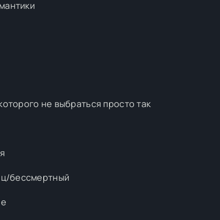
омантики
 которого не выбраться просто так
ня
инц/бессмертный
ие