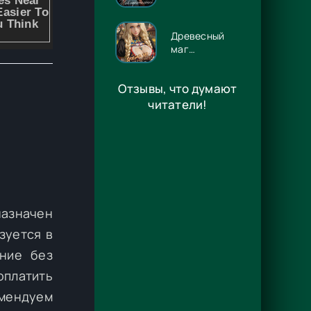
Люцифер -
Энже Граф
Древесный
маг
Орловского
княжества 14
Отзывы, что думают
- Игорь
Павлов
читатели!
назначен
зуется в
ение без
оплатить
омендуем