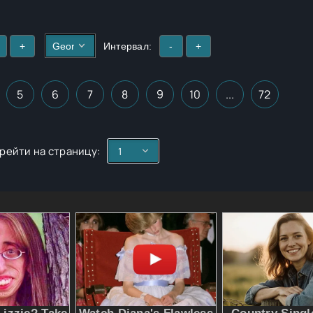
+
Интервал:
-
+
5
6
7
8
9
10
...
72
рейти на страницу: