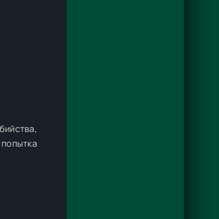
бийства,
 попытка