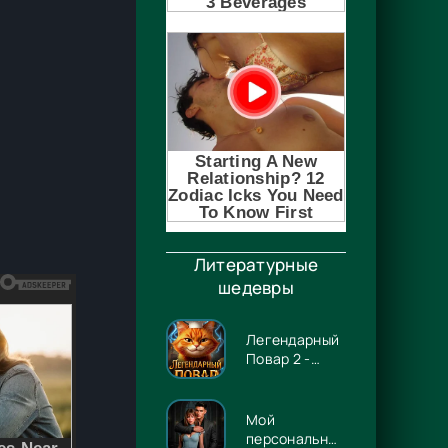
Литературные
шедевры
Легендарный
Повар 2 -
Гриша
Гремлинов
Мой
персональный