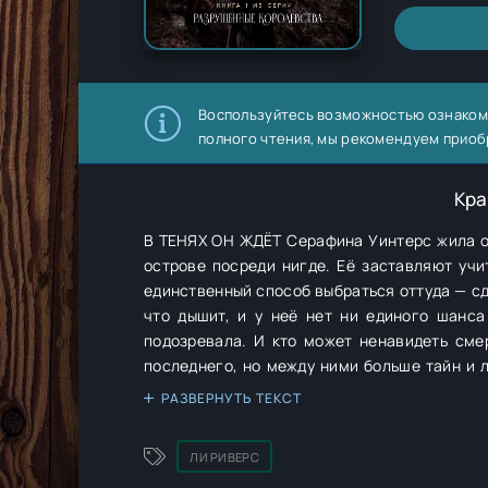
Воспользуйтесь возможностью ознаком
полного чтения, мы рекомендуем приоб
Кра
В ТЕНЯХ ОН ЖДЁТ Серафина Уинтерс жила обычной жизнью — той, по которой теперь скучает, оказавшись в плену на
острове посреди нигде. Её заставляют учиться в Академии Кварриертон — замке, полном бессмертных существ, и
единственный способ выбраться оттуда — сда
что дышит, и у неё нет ни единого шанса
подозревала. И кто может ненавидеть смертных сильнее, чем Дейн Далтон? Принц Теней презирает в ней всё до
последнего, но между ними больше тайн и л
временем.
РАЗВЕРНУТЬ ТЕКСТ
ЛИ РИВЕРС