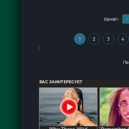
Шрифт:
-
1
2
3
4
Пе