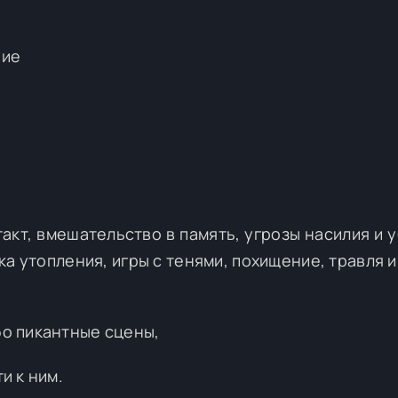
ние
кт, вмешательство в память, угрозы насилия и у
а утопления, игры с тенями, похищение, травля и
бо пикантные сцены,
и к ним.