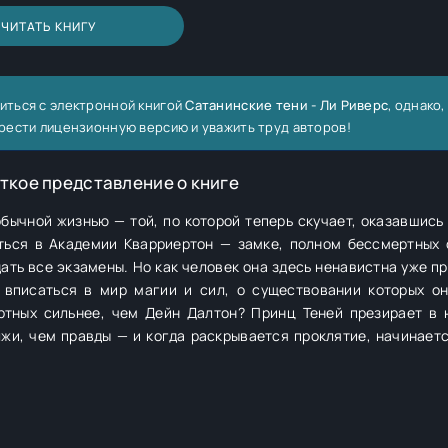
ЧИТАТЬ КНИГУ
иться с электронной книгой
Сатанинские тени - Ли Риверс
, однако,
рести лицензионную версию и уважить труд авторов!
ткое представление о книге
ть все экзамены. Но как человек она здесь ненавистна уже пр
 вписаться в мир магии и сил, о существовании которых о
жи, чем правды — и когда раскрывается проклятие, начинаетс