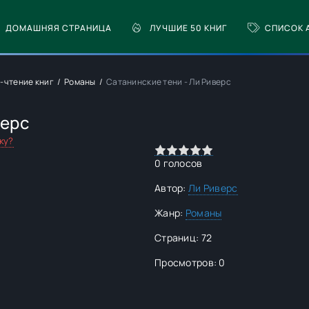
ДОМАШНЯЯ СТРАНИЦА
ЛУЧШИЕ 50 КНИГ
СПИСОК 
н-чтение книг
Романы
Сатанинские тени - Ли Риверс
верс
ку?
0
1
2
3
4
5
0
голосов
Автор:
Ли Риверс
Жанр:
Романы
Страниц: 72
Просмотров: 0