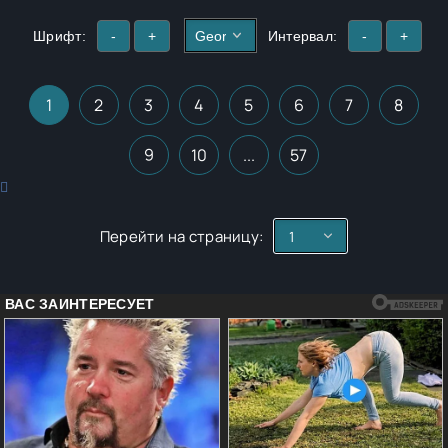
Шрифт:
-
+
Интервал:
-
+
1
2
3
4
5
6
7
8
9
10
...
57
Перейти на страницу: