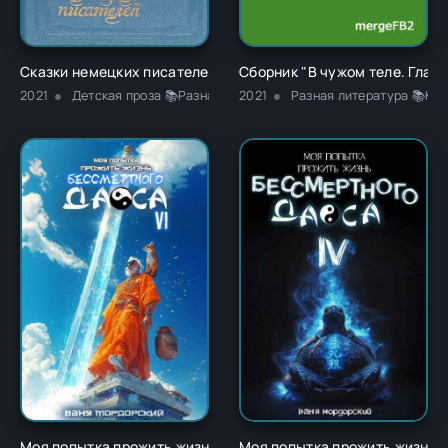
Сказки немецких писателей - Новалис
Сборник "В чужом теле. Глава
2021
Детская проза 📚Разная литература
2021
Разная литература 📚Кла
Моя попытка прожить жизнь Бессмертного Даоса VI - Ваня 
Моя попытка прожить жизнь Б