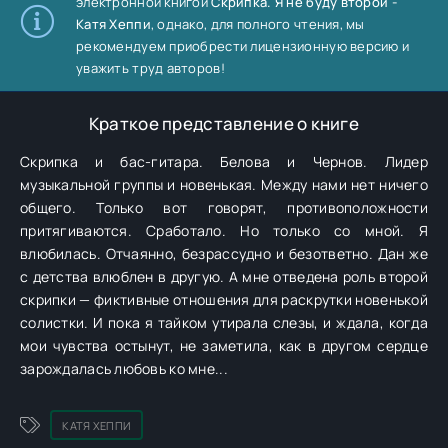
электронной книгой
Скрипка. Я не буду второй -
Катя Хеппи
, однако, для полного чтения, мы
рекомендуем приобрести лицензионную версию и
уважить труд авторов!
Краткое представление о книге
Скрипка и бас-гитара. Белова и Чернов. Лидер
музыкальной группы и новенькая. Между нами нет ничего
общего. Только вот говорят, противоположности
притягиваются. Сработало. Но только со мной. Я
влюбилась. Отчаянно, безрассудно и безответно. Дан же
с детства влюблен в другую. А мне отведена роль второй
скрипки — фиктивные отношения для раскрутки новенькой
солистки. И пока я тайком утирала слезы, и ждала, когда
мои чувства остынут, не заметила, как в другом сердце
зарождалась любовь ко мне...
КАТЯ ХЕППИ