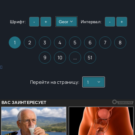
Шрифт:
-
+
Интервал:
-
+
1
2
3
4
5
6
7
8
9
10
...
51
Перейти на страницу: