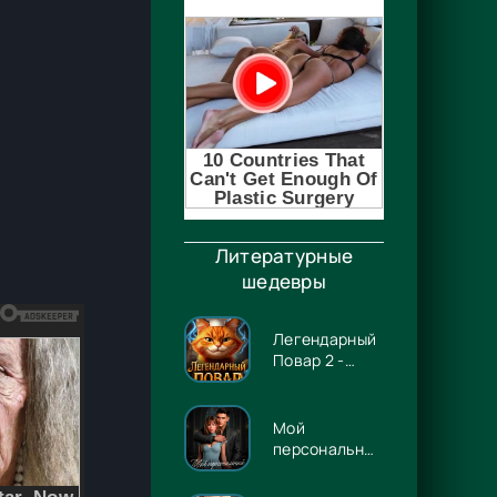
Литературные
шедевры
Легендарный
Повар 2 -
Гриша
Гремлинов
Мой
персональный
Люцифер -
Энже Граф