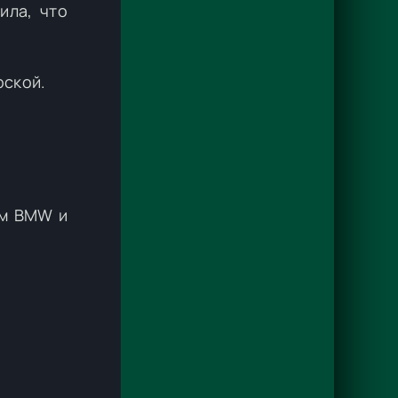
ила, что
рской.
ым BMW и