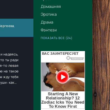
Домашняя
Эротика
Драма
Сергеева
,
Фэнтези
ПОКАЗАТЬ ВСЕ (24)
 и надеясь,
что ты ради
я-то левая
е на такое
м жду тебя
 уши: какой
еня начала
, является