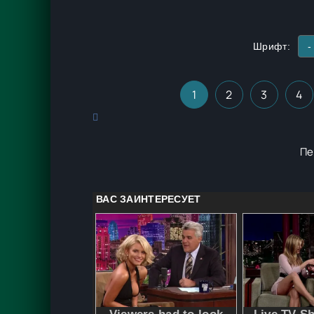
Шрифт:
-
1
2
3
4
Пе