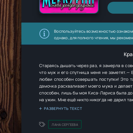
Воспользуйтесь возможностью ознаком
однако, для полного чтения, мы рекоме
Кра
Стараясь дышать через раз, я замерла в сов
что муж и его спутница меня не заметят.— В
любви способен совершать поступки! Это та
дамочка расхваливает моего мужа и делает
способен, лишь бы моя Киса-Лариса была до
на ужин. Мне ещё никто никогда не дарил так
ужин?— Киса моя, а ужин будет с продолжен
РАЗВЕРНУТЬ ТЕКСТ
доходить вся абсурдность ситуации.Я пря
сюрпризом на нашу с мужем годовщину свадьб
ЛАНА СЕРГЕЕВА