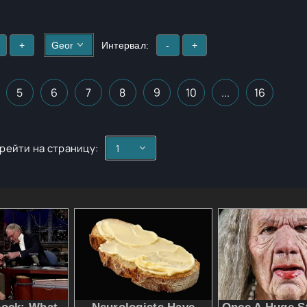
+
Интервал:
-
+
5
6
7
8
9
10
...
16
рейти на страницу: