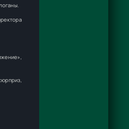
логаны.
иректора
ижение»,
сюрприз,