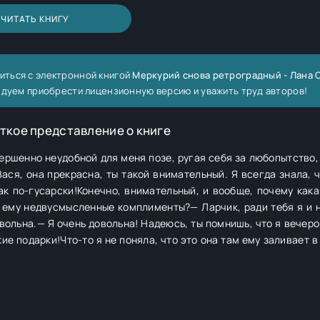
ЧИТАТЬ КНИГУ
иться с электронной книгой
Меркурий снова ретроградный - Лана 
ндуем приобрести лицензионную версию и уважить труд авторов!
ткое представление о книге
ершенно неудобной для меня позе, ругая себя за любопытство,
ася, она прекрасна, ты такой внимательный. Я всегда знала, 
к по-гусарски!Конечно, внимательный, и вообще, почему кака
 ему недвусмысленные комплименты?— Ларчик, ради тебя я и н
вольна.— Я очень довольна! Надеюсь, ты помнишь, что я вечеро
ие подарки!Что-то я не поняла, что это она там ему заливает в
ием?— Не переживай, милый, десерт тебе обеспечен!И тут до м
чусь на заднем сиденье автомобиля, который, как я думала
ы, а он в это время дарит мой подарок этой Ларисе.