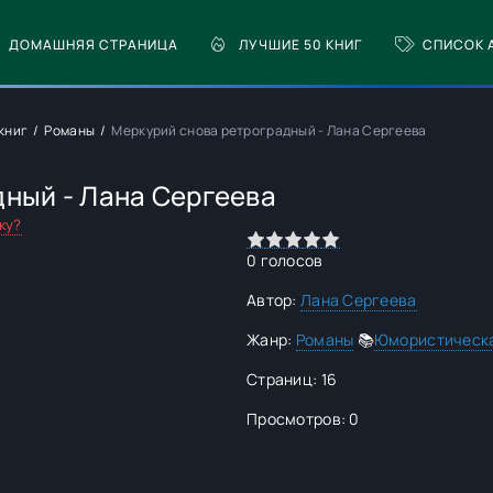
ДОМАШНЯЯ СТРАНИЦА
ЛУЧШИЕ 50 КНИГ
СПИСОК 
книг
Романы
Меркурий снова ретроградный - Лана Сергеева
дный - Лана Сергеева
ку?
0
1
2
3
4
5
0
голосов
Автор:
Лана Сергеева
Жанр:
Романы
📚
Юмористическа
Страниц: 16
Просмотров: 0