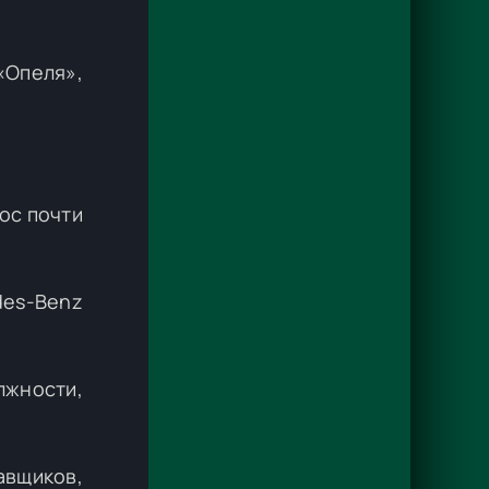
«Опеля»,
ос почти
des-Benz
лжности,
авщиков,