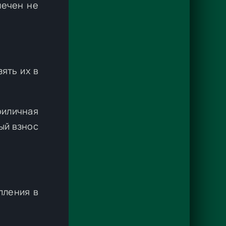
мечен не
ять их в
риличная
вый взнос
пления в