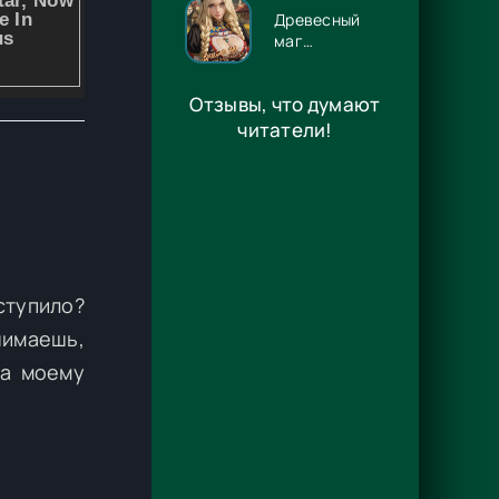
Древесный
маг
Орловского
княжества 14
Отзывы, что думают
- Игорь
Павлов
читатели!
ступило?
нимаешь,
ла моему