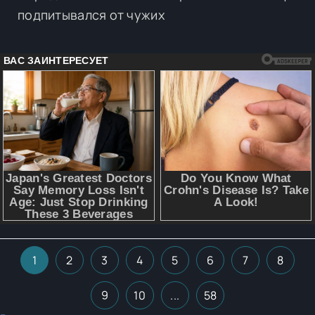
подпитывался от чужих
1
2
3
4
5
6
7
8
9
10
...
58