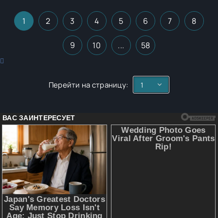
1
2
3
4
5
6
7
8
9
10
...
58
Перейти на страницу: