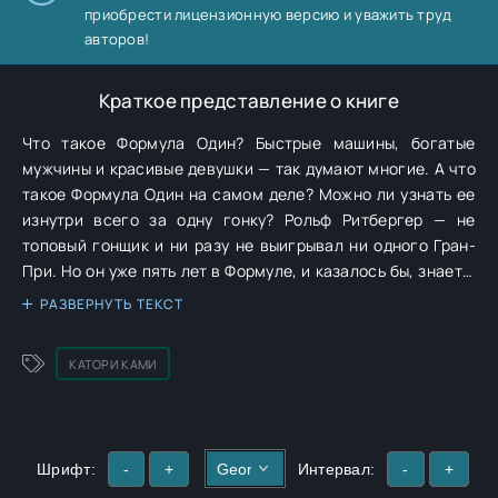
приобрести лицензионную версию и уважить труд
авторов!
Краткое представление о книге
Что такое Формула Один? Быстрые машины, богатые
мужчины и красивые девушки — так думают многие. А что
такое Формула Один на самом деле? Можно ли узнать ее
изнутри всего за одну гонку? Рольф Ритбергер — не
топовый гонщик и ни разу не выигрывал ни одного Гран-
При. Но он уже пять лет в Формуле, и казалось бы, знает о
ней всё. Но если свой болид он действительно знает до
РАЗВЕРНУТЬ ТЕКСТ
последнего винтика, то у многих хорошо знакомых ему
людей нашлись некрасивые и страшные тайны.
КАТОРИ КАМИ
Шрифт:
-
+
Интервал:
-
+