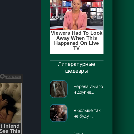
Литературные
шедевры
Череда Имаго
и другие
истории -
Лэрд Баррон
Я больше так
не буду -
Евгения
Владимировна
Потапова