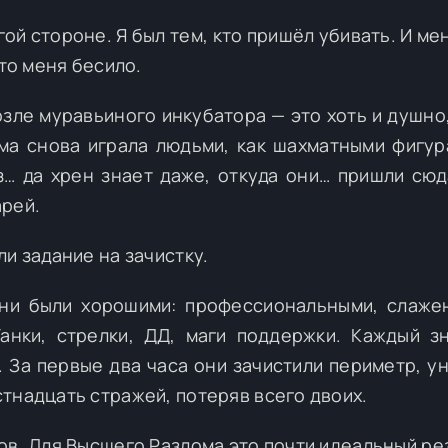
гой стороне. Я был тем, кто пришёл убивать. И ме
это меня бесило.
озле муравьиного инкубатора — это хоть и душно,
ема снова играла людьми, как шахматными фигур
… да хрен знает даже, откуда они… пришли сюд
арей.
и задание на зачистку.
Они были хорошими: профессиональными, слаже
анки, стрелки, ДД, маги поддержки. Каждый з
. За первые два часа они зачистили периметр, у
тнадцать стражей, потеряв всего двоих.
ов. Для Высшего Разлома это почти идеальный ре