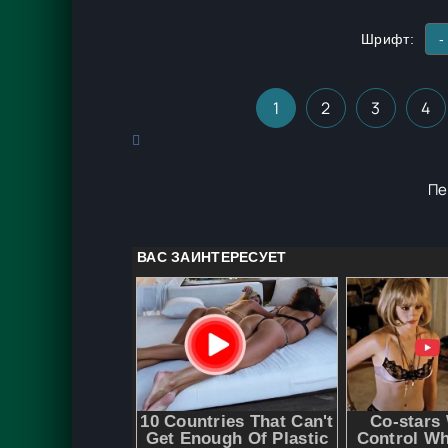
Шрифт:
-
1
2
3
4
Пе