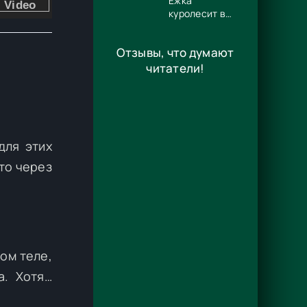
Ёжка
куролесит в
сказках -
Антон
Отзывы, что думают
Владимирович
Соя
читатели!
для этих
что через
ром теле,
а. Хотя…