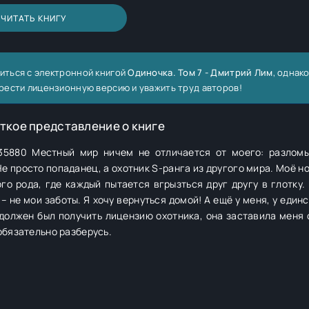
ЧИТАТЬ КНИГУ
иться с электронной книгой
Одиночка. Том 7 - Дмитрий Лим
, однако
рести лицензионную версию и уважить труд авторов!
ткое представление о книге
k/535880 Местный мир ничем не отличается от моего: разломы
Не просто попаданец, а охотник S-ранга из другого мира. Моё н
о рода, где каждый пытается вгрызться друг другу в глотку.
– не мои заботы. Я хочу вернуться домой! А ещё у меня, у един
я должен был получить лицензию охотника, она заставила меня
обязательно разберусь.