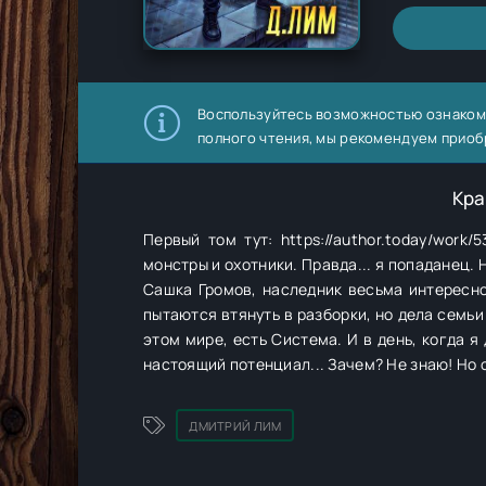
Воспользуйтесь возможностью ознаком
полного чтения, мы рекомендуем приоб
Кра
Первый том тут: https://author.today/wor
монстры и охотники. Правда... я попаданец. 
Сашка Громов, наследник весьма интересног
пытаются втянуть в разборки, но дела семьи 
этом мире, есть Система. И в день, когда 
настоящий потенциал... Зачем? Не знаю! Но 
ДМИТРИЙ ЛИМ