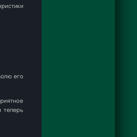
еристики
волю его
приятное
и теперь