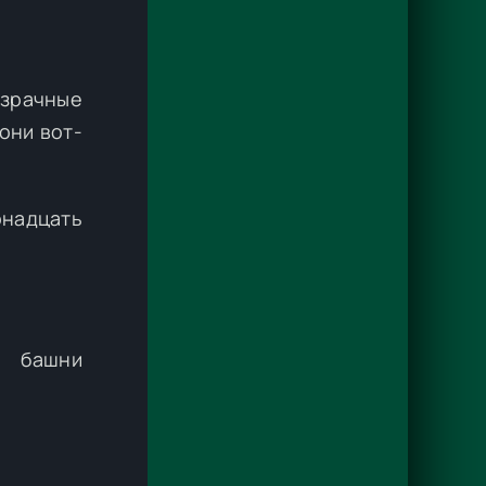
озрачные
они вот-
рнадцать
и башни