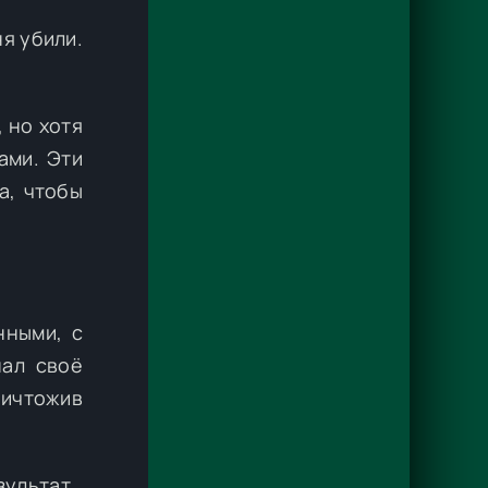
ня убили.
 но хотя
ами. Эти
а, чтобы
нными, с
нал своё
ничтожив
зультат.