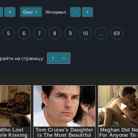
+
Интервал:
-
+
5
6
7
8
9
10
...
69
рейти на страницу: