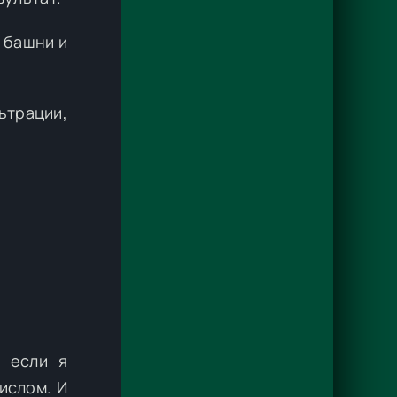
и башни и
ьтрации,
А если я
ислом. И