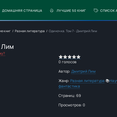
ДОМАШНЯЯ СТРАНИЦА
ЛУЧШИЕ 50 КНИГ
СПИСОК 
ие книг
Разная литература
Одиночка. Том 7 - Дмитрий Лим
й Лим
ку?
0
1
2
3
4
5
0
голосов
Автор:
Дмитрий Лим
Жанр:
Разная литература
📚
Нау
фантастика
Страниц: 69
Просмотров: 0