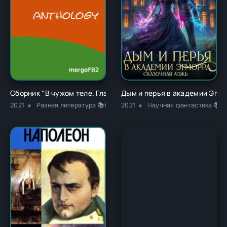
Сборник "В чужом теле. Глава 1" - Ричард Карл Лаймон
Дым и перья в академии Эгмо
2021
Разная литература 📚Классика
2021
Научная фантастика 📚Р