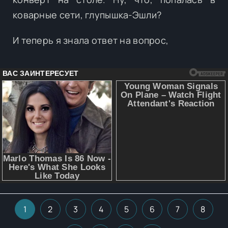
коварные сети, глупышка-Эшли?
И теперь я знала ответ на вопрос,
1
2
3
4
5
6
7
8