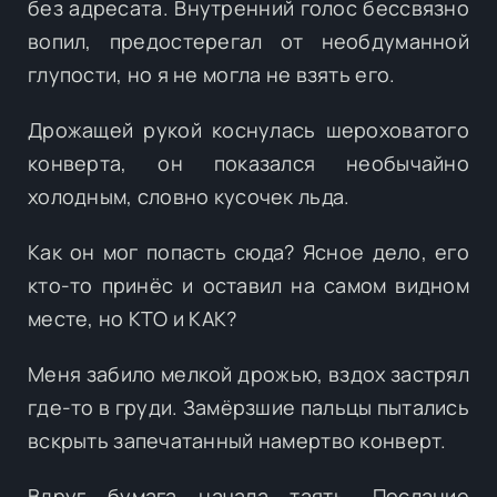
без адресата. Внутренний голос бессвязно
вопил, предостерегал от необдуманной
глупости, но я не могла не взять его.
Дрожащей рукой коснулась шероховатого
конверта, он показался необычайно
холодным, словно кусочек льда.
Как он мог попасть сюда? Ясное дело, его
кто-то принёс и оставил на самом видном
месте, но КТО и КАК?
Меня забило мелкой дрожью, вздох застрял
где-то в груди. Замёрзшие пальцы пытались
вскрыть запечатанный намертво конверт.
Вдруг бумага начала таять. Послание