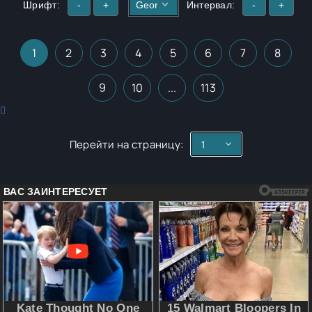
Шрифт:
-
+
Интервал:
-
+
1
2
3
4
5
6
7
8
9
10
...
113
Перейти на страницу: