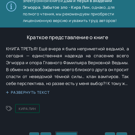
электронной книгой
Дым и перья в академии
Эгморра. Забытое зло - Кира Лин
, однако, для
полного чтения, мы рекомендуем приобрести
лицензионную версию и уважить труд авторов!
Краткое представление о книге
КНИГА ТРЕТЬЯ! Ещё вчера я была неприметной ведьмой, а
сегодня — единственная надежда на спасение всего
Эгморра и опора Главного Фамильяра Верховной Ведьмы.
В обмен на освобождение моего близкого друга он просит
спасти от неведомой тёмной силы… клан вампиров. Так
себе перспектива, но разве есть у меня выбор?! К тому же,
мне необходимо разобраться в собственных чувствах и
РАЗВЕРНУТЬ ТЕКСТ
отношениях с истинным. Но самое главное — скрыться от
его брата, решительно настроенного меня убить.
КИРА ЛИН