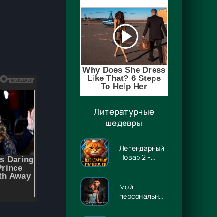
Литературные
шедевры
Легендарный
Повар 2 -
Гриша
Гремлинов
Мой
персональный
Люцифер -
Энже Граф