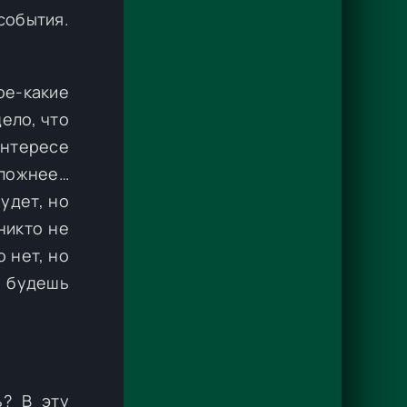
события.
ое-какие
дело, что
интересе
сложнее…
удет, но
никто не
о нет, но
, будешь
? В эту