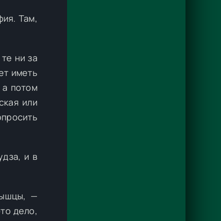
ия. Там,
те ни за
ет иметь
 а потом
ская или
опросить
дза, и в
мышцы, —
то дело,