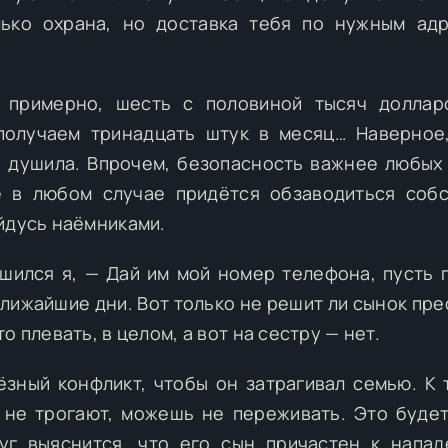
лько охрана, но доставка тебя по нужным ад
, примерно, шесть с половиной тысяч доллар
получаем тринадцать штук в месяц… Наверное
а душила. Впрочем, безопасность важнее любых 
е в любом случае придётся обзаводиться соб
йдусь наёмниками.
шился я, — Дай им мой номер телефона, пусть 
ближайшие дни. Вот только не решит ли сынок пре
 плевать, в целом, а вот на сестру — нет.
ёзный конфликт, чтобы он затрагивал семью. К 
 не трогают, можешь не переживать. Это буде
уг выяснится, что его сын причастен к напа