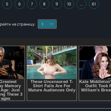
5
6
7
8
9
10
...
61
рейти на страницу: