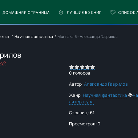
ДОМАШНЯЯ СТРАНИЦА
ЛУЧШИЕ 50 КНИГ
СПИСОК 
 книг
Научная фантастика
Мангака 6 - Александр Гаврилов
врилов
ку?
0
1
2
3
4
5
0
голосов
Автор:
Александр Гаврилов
Жанр:
Научная фантастика
📚
Ра
литература
Страниц: 61
Просмотров: 0