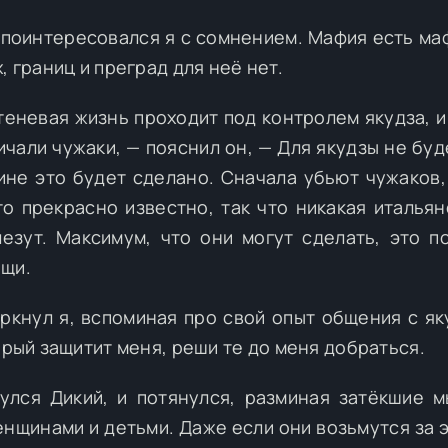
 поинтересовался я с сомнением. Мафия есть маф
, границ и преград для неё нет.
теневая жизнь проходит под контролем якудза, и 
ичали чужаки, — пояснил он, — Для якудзы не буд
чине это будет сделано. Сначала убьют чужаков,
то прекрасно известно, так что никакая итальян
езут. Максимум, что они могут сделать, это п
ощи.
уркнул я, вспоминая про свой опыт общения с яку
орый защитит меня, реши те до меня добраться.
улся Дикий, и потянулся, разминая затёкшие 
енщинами и детьми. Даже если они возьмутся за э