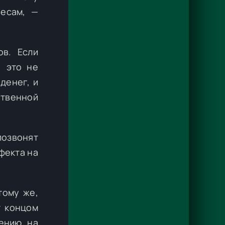
ресам, —
ов. Если
, это не
денег, и
ственной
позвонят
фекта на
тому же,
т концом
дению на