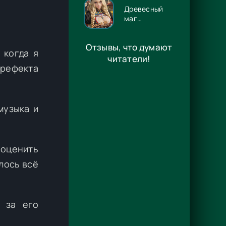
Древесный
маг
Орловского
княжества 14
Отзывы, что думают
- Игорь
 когда я
Павлов
читатели!
рефекта
музыка и
 оценить
шлось всё
 за его