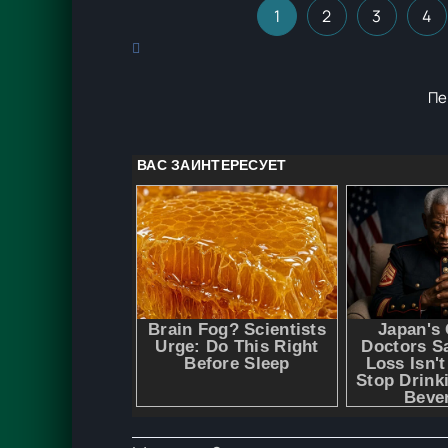
1
2
3
4
Пе