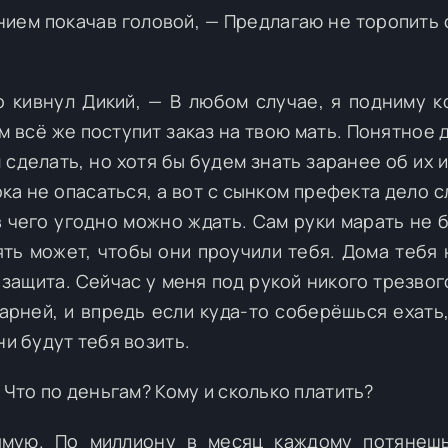
нием покачав головой, — Предлагаю не торопить 
 кивнул Дикий, — В любом случае, я подниму к
им всё же поступит заказ на твою мать. Понятное 
 сделать, но хотя бы будем знать заранее об их 
ока не опасаться, а вот с сынком префекта дело 
в чего угодно можно ждать. Сам руки марать не б
ть может, чтобы они проучили тебя. Дома тебя 
 защита. Сейчас у меня под рукой никого трезвог
парней, и впредь если куда-то соберёшься ехать
ни будут тебя возить.
— Что по деньгам? Кому и сколько платить?
ямую. По миллиону в месяц каждому потянешь