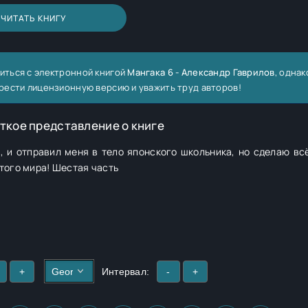
ЧИТАТЬ КНИГУ
иться с электронной книгой
Мангака 6 - Александр Гаврилов
, однак
рести лицензионную версию и уважить труд авторов!
ткое представление о книге
, и отправил меня в тело японского школьника, но сделаю всё
того мира! Шестая часть
+
Интервал:
-
+