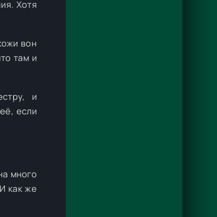
ия. Хотя
кожи вон
то там и
стру, и
её, если
она много
И как же