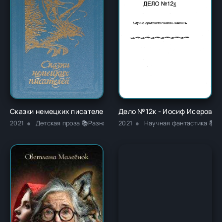
Сказки немецких писателей - Новалис
Дело №12к - Иосиф Исерович
2021
Детская проза 📚Разная литература
2021
Научная фантастика 📚Д