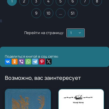
1
2
3
4
5
6
7
8
9
10
...
51
Перейти на страницу:
Поделиться книгой в соц сетях:
Возможно, вас заинтересует