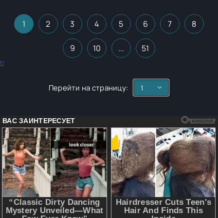
1
2
3
4
5
6
7
8
9
10
...
51
Перейти на страницу: