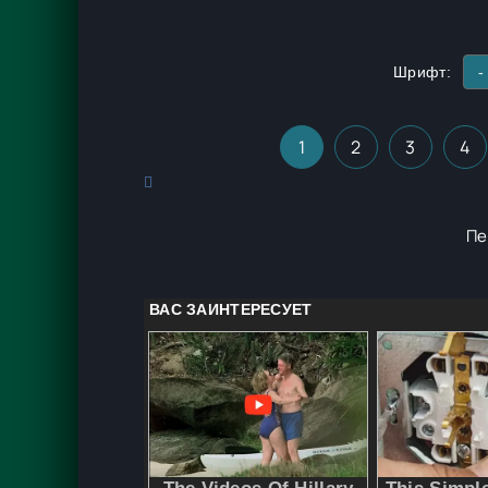
Шрифт:
-
1
2
3
4
Пе