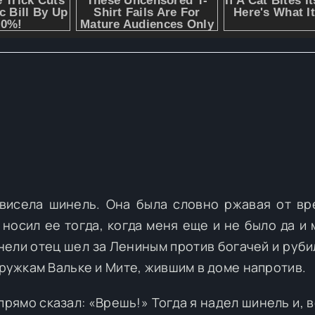
 висела шинель. Она была словно ржавая от вр
носил ее тогда, когда меня еще и не было да и 
нели отец шел за Лениным против богачей и руби
дружкам Вальке и Мите, жившим в доме напротив.
прямо сказал: «Врешь!» Тогда я надел шинель и, 