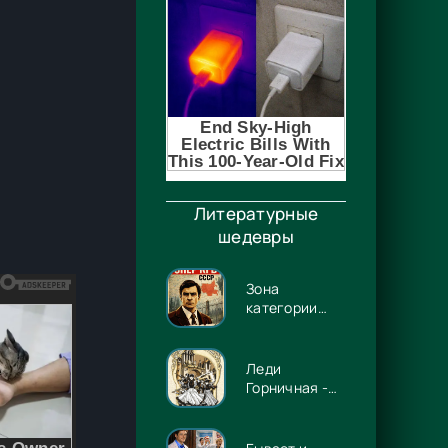
Литературные
шедевры
Зона
категории
«90» -
Дмитрий
Штиль
Леди
Горничная -
Илона
Волынская