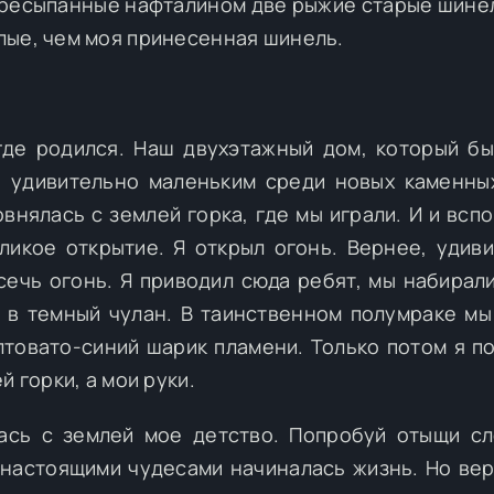
ересыпанные нафталином две рыжие старые шинел
лые, чем моя принесенная шинель.
где родился. Наш двухэтажный дом, который б
е удивительно маленьким среди новых каменны
внялась с землей горка, где мы играли. И и вспо
ликое открытие. Я открыл огонь. Вернее, удив
сечь огонь. Я приводил сюда ребят, мы набирал
 в темный чулан. В таинственном полумраке мы
лтовато-синий шарик пламени. Только потом я по
й горки, а мои руки.
лась с землей мое детство. Попробуй отыщи с
 настоящими чудесами начиналась жизнь. Но вер