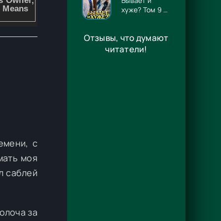
Бывает и
хуже? Том 9 -
Игорь
Алмазов
Отзывы, что думают
читатели!
емени, с
мать моя
л саблей
волоча за