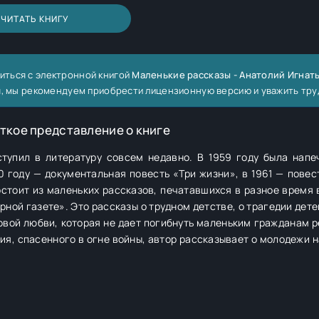
ЧИТАТЬ КНИГУ
иться с электронной книгой
Маленькие рассказы - Анатолий Игнат
ия, мы рекомендуем приобрести лицензионную версию и уважить тру
ткое представление о книге
тупил в литературу совсем недавно. В 1959 году была напе
 году — документальная повесть «Три жизни», в 1961 — повес
, о трагедии детей военного
ровой любви, которая не дает погибнуть маленьким гражданам р
ия, спасенного в огне войны, автор рассказывает о молодежи н
ка и Сибири.