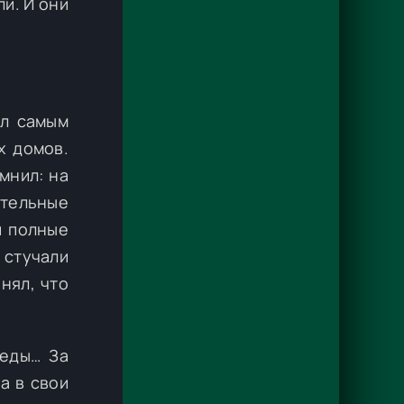
и. И они
ыл самым
х домов.
мнил: на
ительные
и полные
 стучали
нял, что
леды… За
а в свои