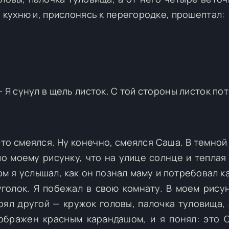
а кухню и, прислонясь к перегородке, прошептал:
— Я сунул в щель листок. С той стороны листок по
-то смеялся. Ну конечно, смеялся Саша. В темной
о моему рисунку, что на улице солнце и теплая 
ом я услышал, как он познал маму и потребовал к
голок. Я побежал в свою комнату. В моем рису
оял другой — кружок головы, палочка туловища, 
ображен красным карандашом, и я понял: это 