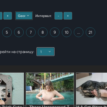
+
Интервал:
-
+
5
6
7
8
9
10
...
21
рейти на страницу: