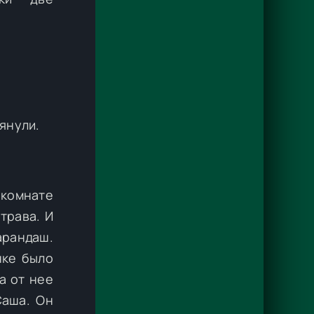
тянули.
 комнате
трава. И
арандаш.
нке было
а от нее
Саша. Он