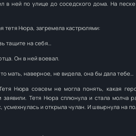
л в ней по улице до соседского дома. На песке
ая тетя Нюра, загремела кастрюлями:
зь тащите на себя…
отца. Он в ней воевал.
Это мать, наверное, не видела, она бы дала тебе…
Тетя Нюра совсем не могла понять, какая гер
и заявили. Тетя Нюра сплюнула и стала молча р
, усмехнулась и открыла чулан. И швырнула на по
!