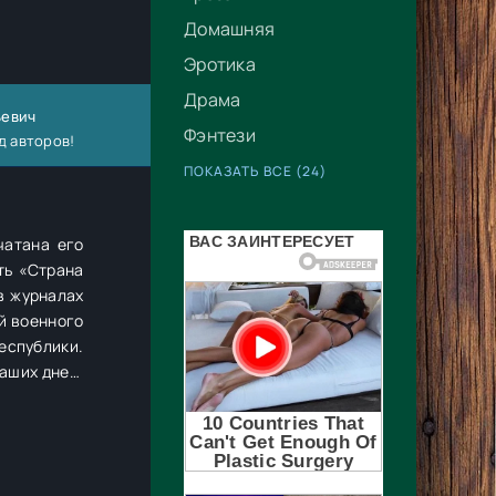
Домашняя
Эротика
Драма
ьевич
Фэнтези
д авторов!
ПОКАЗАТЬ ВСЕ (24)
чатана его
ть «Страна
еспублики.
аших дней,