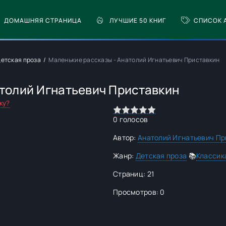
ДОМАШНЯЯ СТРАНИЦА
ЛУЧШИЕ 50 КНИГ
СПИСОК 
етская проза
Маленькие рассказы - Анатолий Игнатьевич Приставкин
толий Игнатьевич Приставкин
ку?
0
1
2
3
4
5
0
голосов
Автор:
Анатолий Игнатьевич Пр
Жанр:
Детская проза
📚
Классик
Страниц: 21
Просмотров: 0