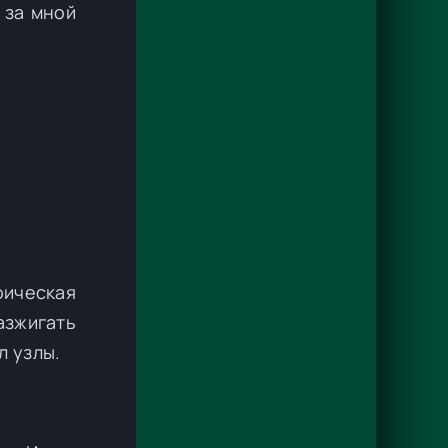
 за мной
оическая
азжигать
л узлы.