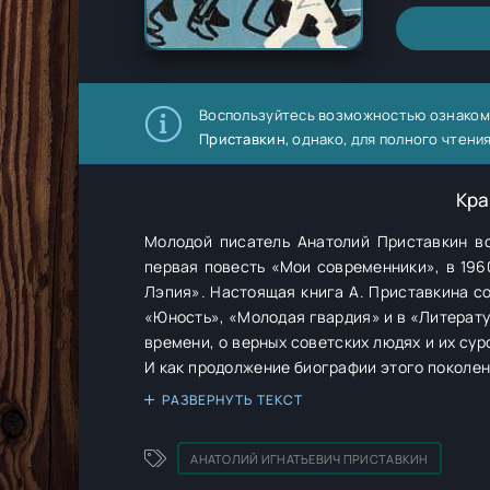
Воспользуйтесь возможностью ознаком
Приставкин
, однако, для полного чтен
Кра
Молодой писатель Анатолий Приставкин вс
первая повесть «Мои современники», в 1960
Лэпия». Настоящая книга А. Приставкина состоит из маленьких рассказов, печатавшихся в разное время в журналах
«Юность», «Молодая гвардия» и в «Литературной газете». Это рассказы о трудном детстве
времени, о верных советских людях и их су
И как продолжение биографии этого поколен
нашедшей свое место на новостройках Братс
РАЗВЕРНУТЬ ТЕКСТ
АНАТОЛИЙ ИГНАТЬЕВИЧ ПРИСТАВКИН