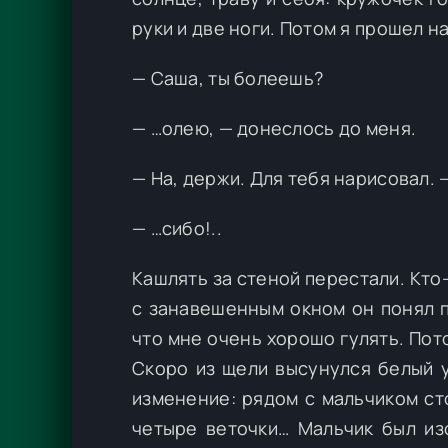
руки и две ноги. Потом я прошел н
— Саша, ты болеешь?
— …олею, — донеслось до меня.
— На, держи. Для тебя нарисовал. 
— …сибо!..
Кашлять за стеной перестали. Кто
с занавешенным окном он понял п
что мне очень хорошо гулять. Пот
Скоро из щели высунулся белый у
изменение: рядом с мальчиком ст
четыре веточки… Мальчик был из