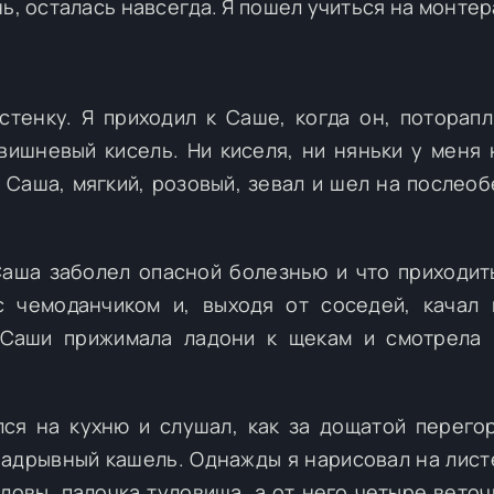
ь, осталась навсегда. Я пошел учиться на монтер
стенку. Я приходил к Саше, когда он, поторап
вишневый кисель. Ни киселя, ни няньки у меня 
а Саша, мягкий, розовый, зевал и шел на послео
Саша заболел опасной болезнью и что приходит
 чемоданчиком и, выходя от соседей, качал 
 Саши прижимала ладони к щекам и смотрела 
ся на кухню и слушал, как за дощатой перего
адрывный кашель. Однажды я нарисовал на лист
оловы, палочка туловища, а от него четыре веточ