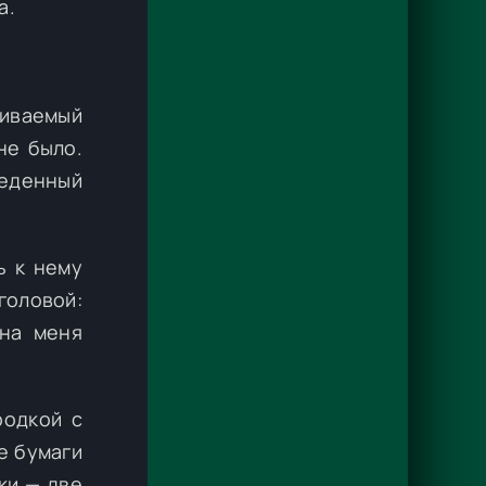
а.
ливаемый
не было.
беденный
ь к нему
головой:
на меня
родкой с
е бумаги
ки — две