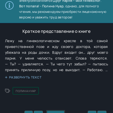
электронной книгой
Друг парня – мой гинеколог.
Вот попала! - Полина Нуар
, однако, для полного
чтения, мы рекомендуем приобрести лицензионную
версию и уважить труд авторов!
Краткое представление о книге
Лежу на гинекологическом кресле в той самой
приветственной позе и жду своего доктора, которая
убежала на роды дочки. Вдруг входит он… друг моего
парня. У меня челюсть отвисает. Слова теряются.
— Ты? — удивляется. — Ты чего тут забыл? — пытаюсь
принять приличную позу, но не выходит. — Работаю. Я
гинеколог. — Чей? — Твой, — выдает с ядовитой улыбочкой
РАЗВЕРНУТЬ ТЕКСТ
лучший друг моего парня. — Приступим к просмотру.
Кстати, что это у тебя ТАМ?
ПОЛИНА НУАР