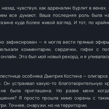
назад, чувствуя, как адреналин бурлит в венах. 
 чем все думают. Ваша последняя роль была н
азине куда более живой взгляд. И тот, по крайн
но зафиксирован — я могла вести прямые эфиры
елькали комментарии, сердечки, гифки с по
онлайн. Это был мой новый рекорд, и я упивалас
лестнице особняка Дмитрия Костина — олигарха
. Он устраивал какую-то благотворительную х
, не была приглашена. Но разве меня когда
ашения? Я просто прошла мимо охраны с таки
три. Точнее, снаружи, но на территории.