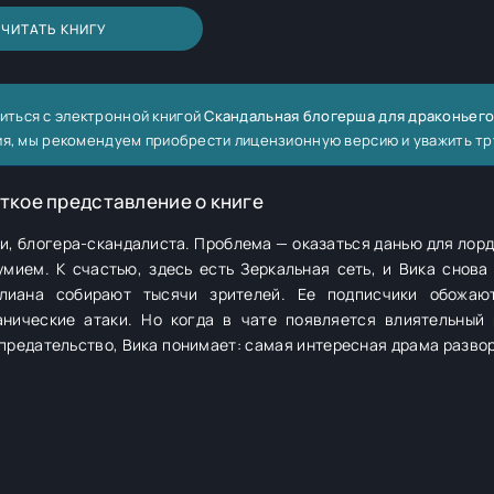
ЧИТАТЬ КНИГУ
иться с электронной книгой
Скандальная блогерша для драконьего
ния, мы рекомендуем приобрести лицензионную версию и уважить тр
ткое представление о книге
ки, блогера-скандалиста. Проблема — оказаться данью для лор
мием. К счастью, здесь есть Зеркальная сеть, и Вика снова 
лиана собирают тысячи зрителей. Ее подписчики обожают
нические атаки. Но когда в чате появляется влиятельный 
 предательство, Вика понимает: самая интересная драма разво