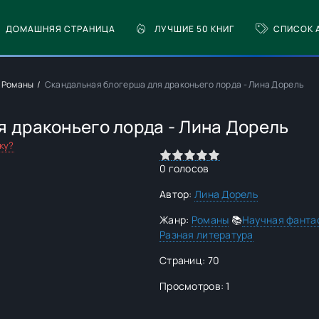
ДОМАШНЯЯ СТРАНИЦА
ЛУЧШИЕ 50 КНИГ
СПИСОК 
Романы
Скандальная блогерша для драконьего лорда - Лина Дорель
 драконьего лорда - Лина Дорель
ку?
0
1
2
3
4
5
0
голосов
Автор:
Лина Дорель
Жанр:
Романы
📚
Научная фанта
Разная литература
Страниц: 70
Просмотров: 1