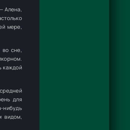
— Алена,
астолько
ей мере,
 во сне,
пкорном.
ь каждой
 средней
рень для
-нибудь
м видом,