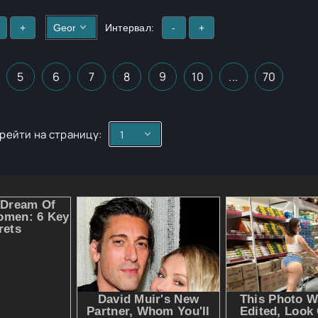
+
Интервал:
-
+
5
6
7
8
9
10
...
70
рейти на страницу: