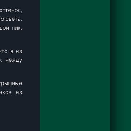
оттенок,
о света.
вой ник.
что я на
е, между
игрышные
чков на