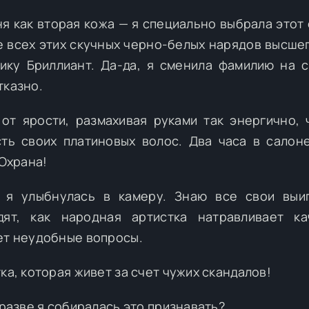
я как вторая кожа — я специально выбрала этот 
е всех этих скучных черно-белых нарядов высшег
ику Бриллиант. Да-да, я сменила фамилию на с
тказно.
ь от ярости, размахивая руками так энергично, 
сть своих платиновых волос. Два часа в салон
 Охрана!
— я улыбнулась в камеру. Знаю все свои вы
дят, как народная артистка натравливает ка
ет неудобные вопросы.
ка, которая живет за счет чужих скандалов!
 разве я собиралась это признавать?