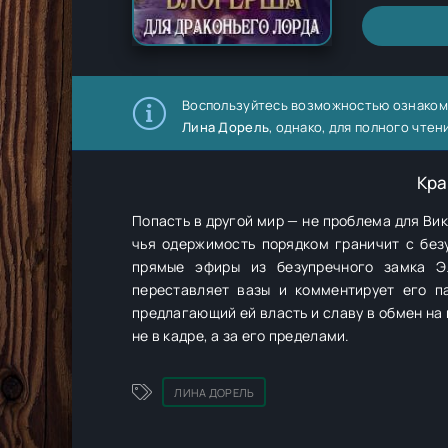
Воспользуйтесь возможностью ознаком
Лина Дорель
, однако, для полного чте
Кра
Попасть в другой мир — не проблема для Ви
чья одержимость порядком граничит с безу
прямые эфиры из безупречного замка Э
переставляет вазы и комментирует его па
предлагающий ей власть и славу в обмен на
не в кадре, а за его пределами.
ЛИНА ДОРЕЛЬ