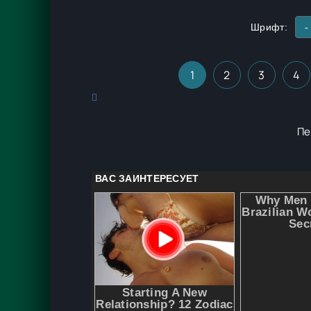
Шрифт:
-
1
2
3
4
Пе