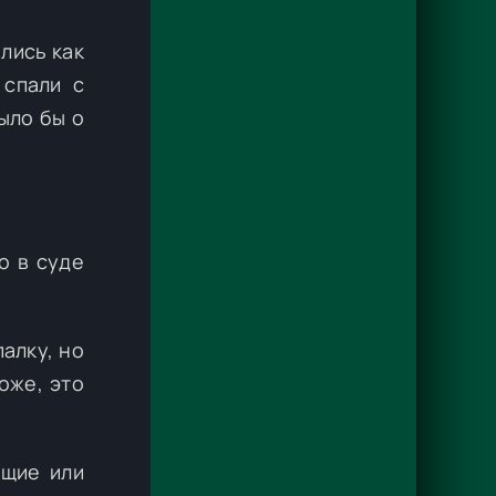
лись как
 спали с
ыло бы о
о в суде
алку, но
оже, это
ящие или