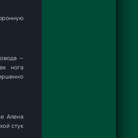
оронную
довода —
ак нога
вершенно
ке Алена
хой стук