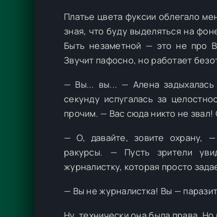
Платье цвета фуксии облегало мен
зная, что буду выделяться на фон
Быть незаметной — это не про В
Звучит пафосно, но работает безо
— Вы... вы... — Алена задыхалас
секунду испугалась за целостно
прочим. — Вас сюда никто не звал!
— О, давайте, зовите охрану, 
ракурсы. — Пусть зрители уви
журналистку, которая просто зада
— Вы не журналистка! Вы — паразит
Ну, технически она была права. Но