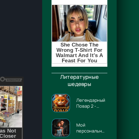
Литературные
шедевры
Легендарный
Повар 2 -
Гриша
Гремлинов
Мой
персональный
Люцифер -