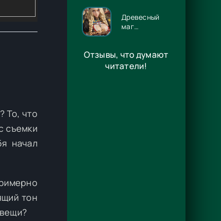
Энже Граф
Древесный
маг
Орловского
княжества 14
Отзывы, что думают
- Игорь
Павлов
читатели!
? То, что
с съемки
бя начал
примерно
ящий тон
 вещи?