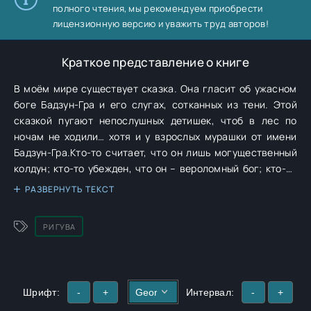
полного чтения, мы рекомендуем приобрести
лицензионную версию и уважить труд авторов!
Краткое представление о книге
В моём мире существует сказка. Она гласит об ужасном
боге Бадзун-Гра и его слугах, сотканных из тени. Этой
сказкой пугают непослушных детишек, чтоб в лес по
ночам не ходили… хотя и у взрослых мурашки от имени
Бадзун-Гра.Кто-то считает, что он лишь могущественный
колдун; кто-то убежден, что он – вероломный бог; кто-то
верит, что раньше Бадзун-Гра был человеком; другие же
РАЗВЕРНУТЬ ТЕКСТ
называют его отцом Мрака и злейшим существом на всем
белом свете…А я – его дочь, и это вовсе не сказка.
РИ ГУВА
Шрифт:
-
+
Интервал:
-
+