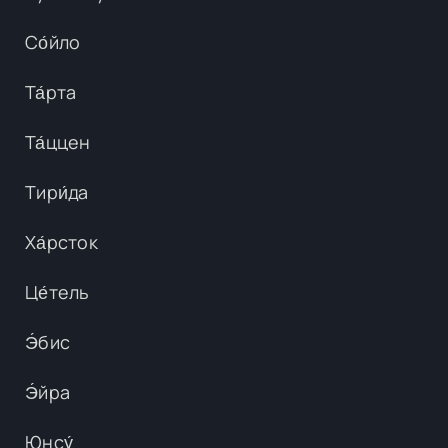
Со́йло
Та́рта
Та́ццен
Тири́да
Ха́рсток
Це́тель
Э́бис
Э́йра
Юнсу́