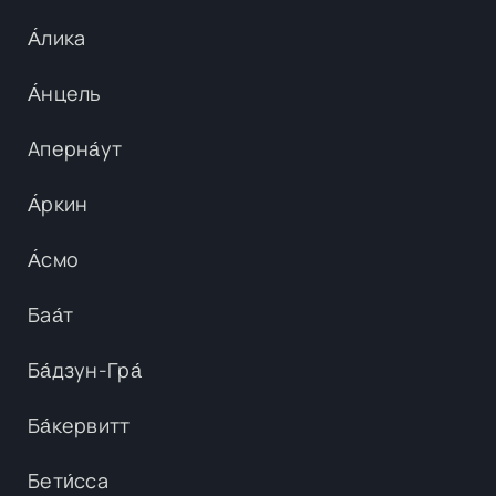
А́лика
А́нцель
Аперна́ут
А́ркин
А́смо
Баа́т
Ба́дзун-Гра́
Ба́кервитт
Бети́сса