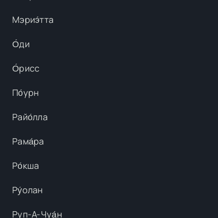
Мэриэ́тта
О́ди
О́рисс
По́урн
Райо́лла
Рама́ра
Ро́кша
Ру́олан
Руп-А-Чуа́н