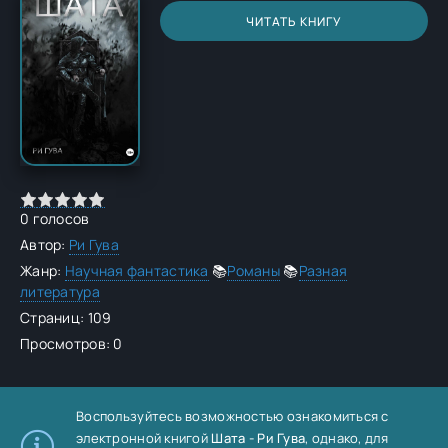
ЧИТАТЬ КНИГУ
0
голосов
Автор:
Ри Гува
Жанр:
Научная фантастика
📚
Романы
📚
Разная
литература
Страниц: 109
Просмотров: 0
Воспользуйтесь возможностью ознакомиться с
электронной книгой
Шата - Ри Гува
, однако, для