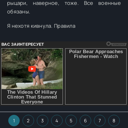
рыцари, наверное, тоже. Все военные
обязаны.
Я нехотя кивнула. Правила
1
2
3
4
5
6
7
8