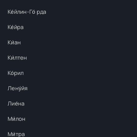
Ке́йлин-Го́ рда
Ке́йра
Ки́ан
Ки́лтен
Ко́рил
Лену́йя
Лие́на
Ми́лон
Ми́тра