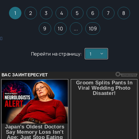
1
2
3
4
5
6
7
8
9
10
...
109
Перейти на страницу: