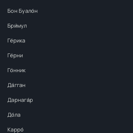
Бон Буало́н
Бри́мул
Ге́рика
Ге́рни
Го́нник
Да́гган
Дарнага́р
До́ла
Карро́