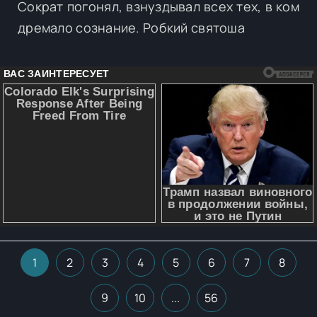
Сократ погонял, взнуздывал всех тех, в ком
дремало сознание. Робкий святоша
1
2
3
4
5
6
7
8
9
10
...
56