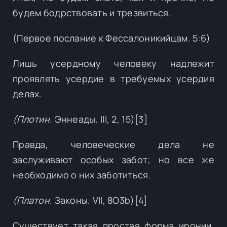
будем бодрствовать и трезвиться.
(Первое послание к Фессалоникийцам. 5:6)
Лишь усердному человеку надлежит
проявлять усердие в требуемых усердия
делах.
(Плотин.
Эннеады. III, 2, 15)[3]
Правда, человеческие дела не
заслуживают особых забот; но все же
необходимо о них заботиться.
(Платон.
Законы. VII, 8О3b)[4]
Существует такая простая форма иронии,