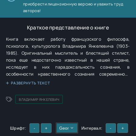
приобрести лицензионную версию и уважить труд
авторов!
Краткое представление о книге
Книга включает работу французского философа,
психолога, культуролога Владимира Янкелевича (1903-
1985). Оригинальный мыслитель и блестящий стилист,
пока еще недостаточно известный в нашей стране,
исследует в них парадоксальность сознания, в
особенности нравственного сознания современного
человека. Обе работы впервые публикуются в переводе
РАЗВЕРНУТЬ ТЕКСТ
на русский язык. Для широкого круга читателей,
интересующихся философскими проблемами личности.
ВЛАДИМИР ЯНКЕЛЕВИЧ
Шрифт:
-
+
Интервал:
-
+