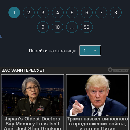
1
2
3
4
5
6
7
8
9
10
...
56
Перейти на страницу: