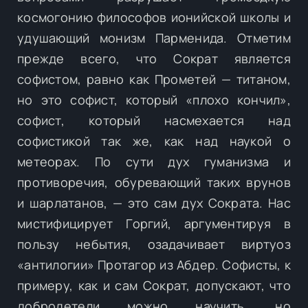
космогонию философов ионийской школы и
удушающий монизм Парменида. Отметим
прежде всего, что Сократ является
софистом, равно как Прометей — титаном,
но это софист, который «плохо кончил»,
софист, который насмехается над
софистикой так же, как над наукой о
метеорах. По сути дух гуманизма и
противоречия, обуревающий таких врунов
и шарлатанов, — это сам дух Сократа. Нас
мистифицирует Горгий, аргументируя в
пользу небытия, озадачивает виртуоз
«антилогии» Протагор из Абдер. Софисты, к
примеру, как и сам Сократ, допускают, что
добродетели можно научить, но