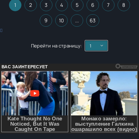
1
2
3
4
5
6
7
8
9
10
...
63
Перейти на страницу: