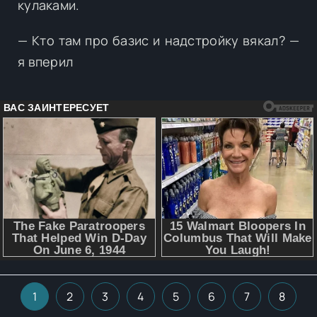
кулаками.
— Кто там про базис и надстройку вякал? —
я вперил
1
2
3
4
5
6
7
8