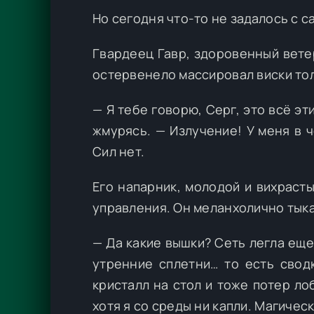
Но сегодня что-то не задалось с с
Гвардеец Гавр, здоровенный вете
остервенело массировал виски то
— Я тебе говорю, Серг, это всё эт
жмурясь. — Излучение! У меня в ч
Сил нет.
Его напарник, молодой и вихрасты
управления. Он меланхолично тыка
— Да какие вышки? Сеть легла еще 
утренние сплетни… то есть свод
кристалл на стол и тоже потер ло
хотя я со среды ни капли. Магическ