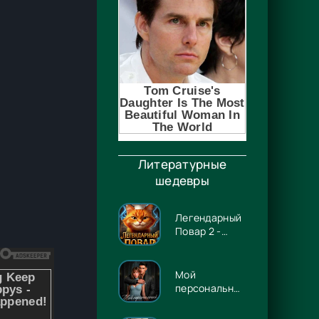
Литературные
шедевры
Легендарный
Повар 2 -
Гриша
Гремлинов
Мой
персональный
Люцифер -
Энже Граф