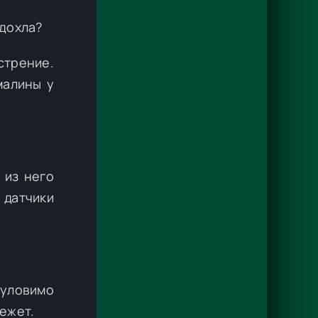
сдохла?
стрение.
малины у
 из него
, датчики
еуловимо
режет.