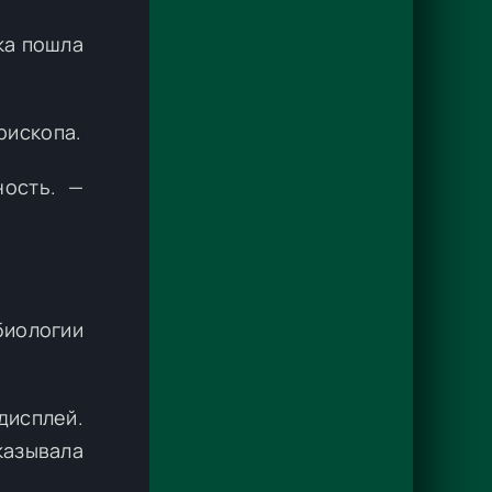
ка пошла
рископа.
ность. —
биологии
дисплей.
казывала