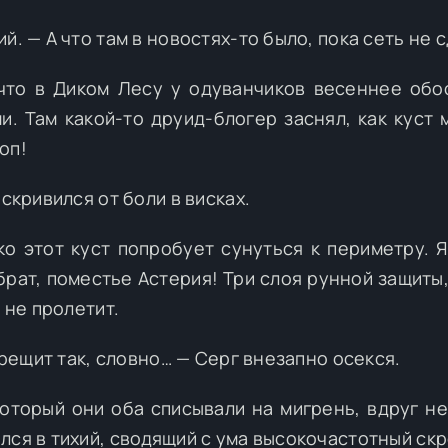
й. — А что там в новостях-то было, пока сеть не 
 что в Диком Лесу у одуванчиков весеннее обо
и. Там какой-то друид-блогер заснял, как куст 
оп!
скривился от боли в висках.
ко этот куст попробует сунуться к периметру. Я
 брат, поместье Астерия! Три слоя рунной защиты
 не пролетит.
 трещит так, словно… — Серг внезапно осекся.
который они оба списывали на мигрень, вдруг н
лся в тихий, сводящий с ума высокочастотный ск