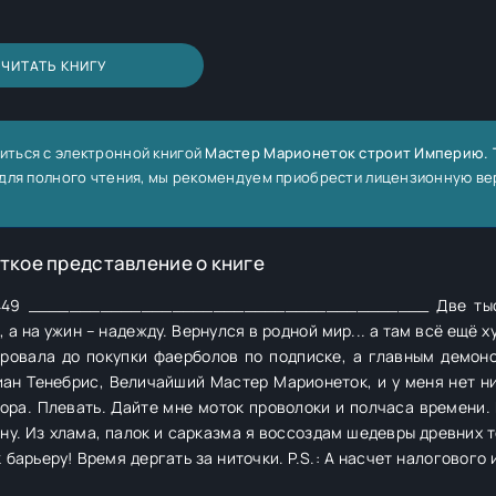
ЧИТАТЬ КНИГУ
иться с электронной книгой
Мастер Марионеток строит Империю. Т
, для полного чтения, мы рекомендуем приобрести лицензионную ве
ткое представление о книге
/535449 _______________________________________ Две ты
 а на ужин – надежду. Вернулся в родной мир... а там всё ещё х
ировала до покупки фаерболов по подписке, а главным демон
ан Тенебрис, Величайший Мастер Марионеток, и у меня нет ни
сора. Плевать. Дайте мне моток проволоки и полчаса времени.
ну. Из хлама, палок и сарказма я воссоздам шедевры древних 
барьеру! Время дергать за ниточки. P.S.: А насчет налогового