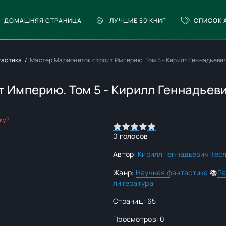
ДОМАШНЯЯ СТРАНИЦА
ЛУЧШИЕ 50 КНИГ
СПИСОК 
тастика
Мастер Марионеток строит Империю. Том 5 - Кирилл Геннадьеви
 Империю. Том 5 - Кирилл Геннадьев
ку?
0
1
2
3
4
5
0
голосов
Автор:
Кирилл Геннадьевич Тес
Жанр:
Научная фантастика
📚
Ра
литература
Страниц: 65
Просмотров: 0