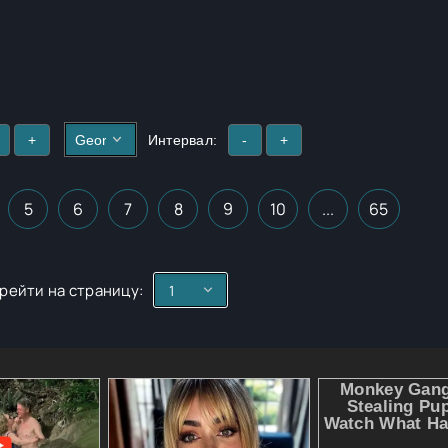
+
Интервал:
-
+
5
6
7
8
9
10
...
65
рейти на страницу: