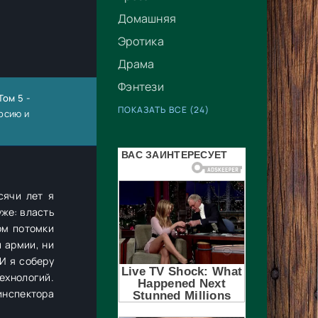
Домашняя
Эротика
Драма
Фэнтези
ом 5 -
ПОКАЗАТЬ ВСЕ (24)
рсию и
сячи лет я
уже: власть
ом потомки
 армии, ни
 И я соберу
технологий.
 инспектора