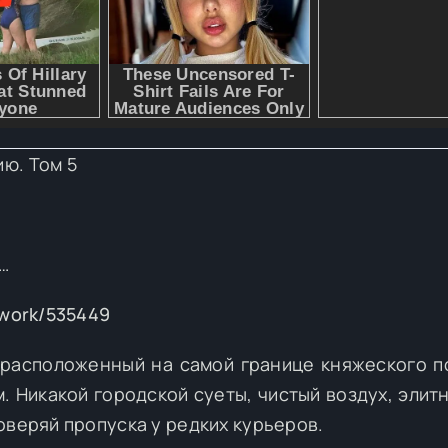
ю. Том 5
…
/work/535449
 расположенный на самой границе княжеского п
. Никакой городской суеты, чистый воздух, элитн
оверяй пропуска у редких курьеров.