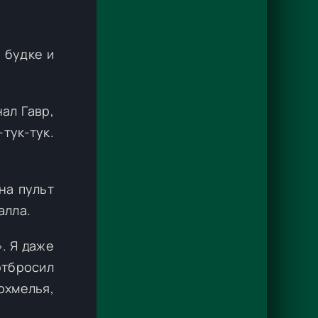
 будке и
ал Гавр,
тук-тук.
на пульт
алла.
. Я даже
отбросил
охмелья,