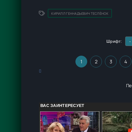
КИРИЛЛ ГЕННАДЬЕВИЧ ТЕСЛЁНОК
Шрифт:
-
1
2
3
4
Пе