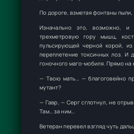
По дороге, взметая фонтаны пыли,
Изначально это, возможно, и
трехметровую гору мышц, кос
пульсирующей черной корой, из
переплетение токсичных лоз. И 
гоночного маго-мобиля. Прямо на 
— Твою мать… — благоговейно пр
мутант?
— Гавр, — Серг сглотнул, не отры
Там… за ним…
Ветеран перевел взгляд чуть дальш