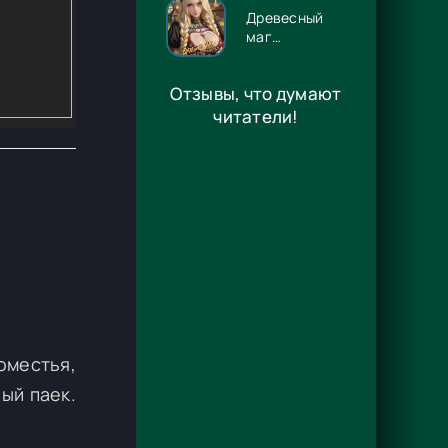
Древесный
маг
Орловского
княжества 14
Отзывы, что думают
- Игорь
Павлов
читатели!
оместья,
ый паек.