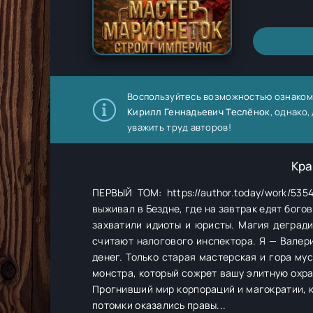
Воспользуйтесь возможностью ознаком
Кирилл Геннадьевич Теслёнок
, однако
уважить труд авторов!
Кра
ПЕРВЫЙ ТОМ: https://author.today/work
выживал в Бездне, где на завтрак едят богов,
захватили идиоты и юристы. Магия деград
считают налогового инспектора. Я — Валери
денег. Только старая мастерская и гора му
монстра, который сожрет вашу элитную охра
Прогнивший мир корпораций и магократии, к 
потомки оказались правы...