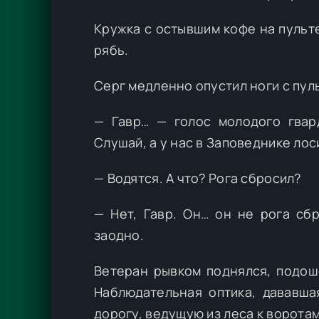
Кружка с остывшим кофе на пульт
рябь.
Серг медленно опустил ноги с пул
— Гавр… — голос молодого гвар
Слушай, а у нас в Заповеднике лос
— Водятся. А что? Рога сбросил?
— Нет, Гавр. Он… он не рога сбр
заодно.
Ветеран рывком поднялся, подоше
Наблюдательная оптика, дававша
дорогу, ведущую из леса к ворота