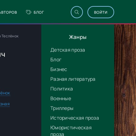
АВТОРОВ
БЛОГ
ВОЙТИ
ч Теслёнок
Жанры
Детская проза
ич
Блог
Бизнес
Разная литература
Политика
лёнок
Военные
зная
Триллеры
Историческая проза
Юмористическая
проза