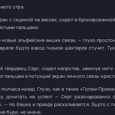
амого утра.
ран с сединой на висках, сидел в бронированной
лстыми пальцами.
и новые эльфийские вышки связи, — глухо простон
ерепе будто взвод гномов-шахтеров стучит. Тук-
й гвардеец Серг, сидел напротив, закинув ноги 
л пальцем в потухший экран личного связь-крист
полчаса назад. Глухо, как в танке «Голем-Прома»
ку дочитать не успел! — Серг разочарованно 
б. — Но башка и правда раскалывается. Будто с п
ие бури, не иначе.