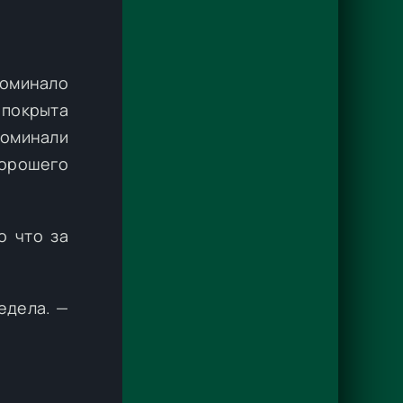
оминало
покрыта
поминали
хорошего
о что за
едела. —