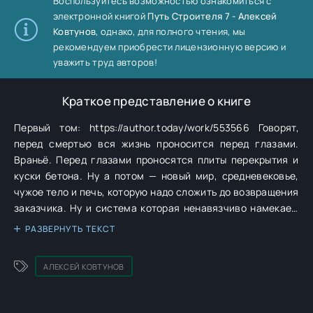
Воспользуйтесь возможностью ознакомиться с
электронной книгой
Путь Строителя 7 - Алексей
Ковтунов
, однако, для полного чтения, мы
рекомендуем приобрести лицензионную версию и
уважить труд авторов!
Краткое представление о книге
Первый том: https://author.today/work/553566 Говорят,
перед смертью вся жизнь проносится перед глазами.
Враньё. Перед глазами проносятся плиты перекрытия и
куски бетона. Ну а потом — новый мир, средневековье,
чужое тело и печь, которую надо сложить до возвращения
заказчика. Ну и система которая ненавязчиво намекает,
что я или стану сильнее, или умру...
РАЗВЕРНУТЬ ТЕКСТ
АЛЕКСЕЙ КОВТУНОВ