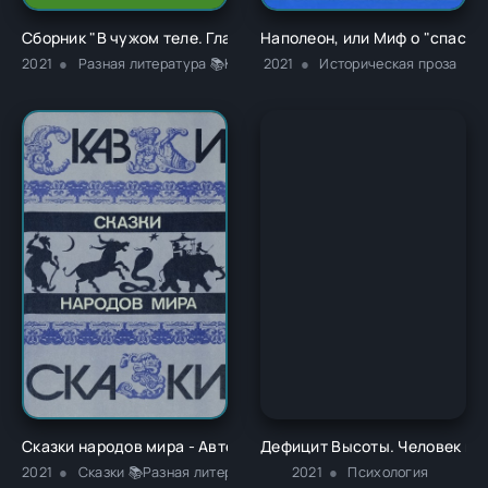
Сборник "В чужом теле. Глава 1" - Ричард Карл Лаймон
Наполеон, или Миф о "спасит
2021
Разная литература 📚Классика
2021
Историческая проза
Сказки народов мира - Автор Неизвестен -- Народные сказк
Дефицит Высоты. Человек ме
2021
Сказки 📚Разная литература
2021
Психология