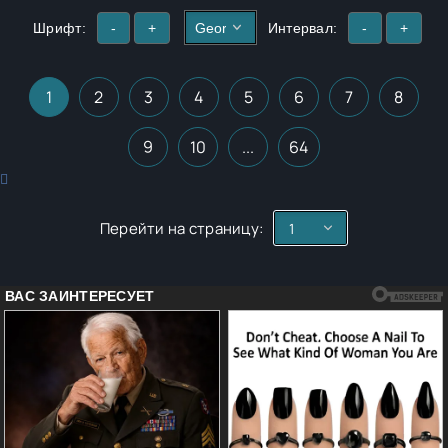
Шрифт:
-
+
Интервал:
-
+
1
2
3
4
5
6
7
8
9
10
...
64
Перейти на страницу: