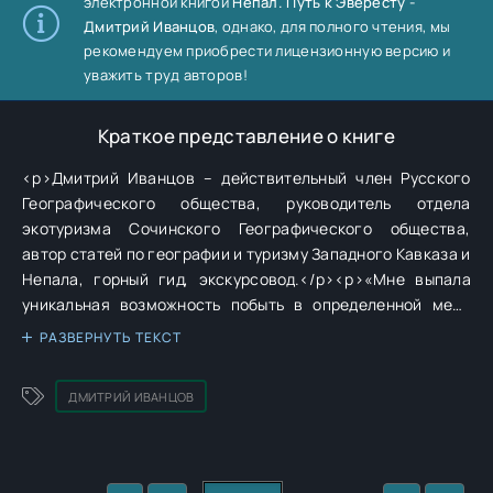
электронной книгой
Непал. Путь к Эвересту -
Дмитрий Иванцов
, однако, для полного чтения, мы
рекомендуем приобрести лицензионную версию и
уважить труд авторов!
Краткое представление о книге
<p>Дмитрий Иванцов – действительный член Русского
Географического общества, руководитель отдела
экотуризма Сочинского Географического общества,
автор статей по географии и туризму Западного Кавказа и
Непала, горный гид, экскурсовод.</p><p>«Мне выпала
уникальная возможность побыть в определенной мере
придверником, открывающим дверь русскоязычному
РАЗВЕРНУТЬ ТЕКСТ
читателю и провожающим его для знакомства с
удивительной страной, чьи города рассыпаны по
ДМИТРИЙ ИВАНЦОВ
Гималаям. Желание поделиться своими впечатлениями
от встреч с Непалом и определенной толикой
интереснейшей информации было настолько сильным, что
я не удержался. Тому свидетельство эта книга».</p>