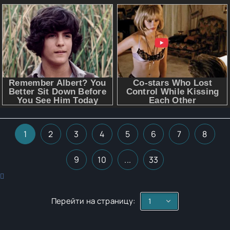
1
2
3
4
5
6
7
8
9
10
...
33
Перейти на страницу: