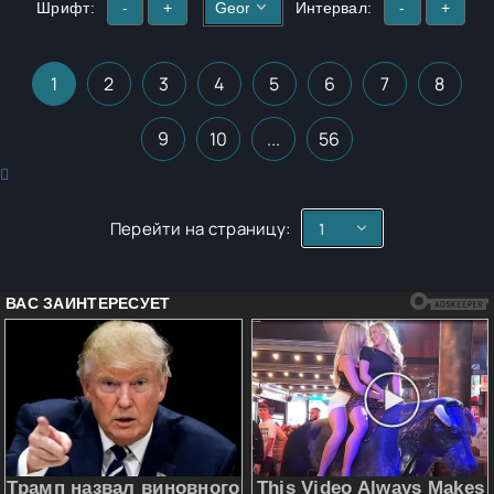
Шрифт:
-
+
Интервал:
-
+
1
2
3
4
5
6
7
8
9
10
...
56
Перейти на страницу: