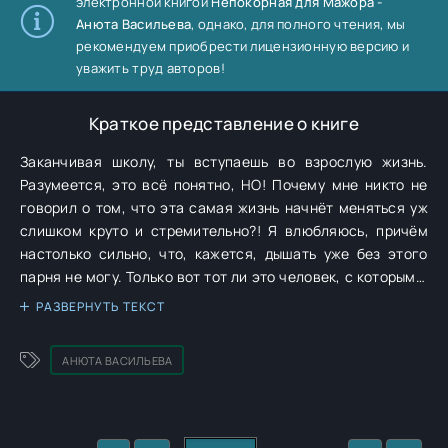
электронной книгой
Непокорная для Мажора -
Анюта Васильева
, однако, для полного чтения, мы
рекомендуем приобрести лицензионную версию и
уважить труд авторов!
Краткое представление о книге
Заканчивая школу, ты вступаешь во взрослую жизнь.
Разумеется, это всё понятно, НО! Почему мне никто не
говорил о том, что эта самая жизнь начнёт меняться уж
слишком круто и стремительно?! Я влюбляюсь, причём
настолько сильно, что, кажется, дышать уже без этого
парня не могу. Только вот тот ли это человек, с которым я
должна быть? Грубый, самовлюблённый эгоист! И опять не
РАЗВЕРНУТЬ ТЕКСТ
это самое страшное, а то, что в параллель с моей
влюблённостью вскрываются наши семейные тайны, и это
АНЮТА ВАСИЛЬЕВА
влечёт за собой череду бед и утрат. Как мне справиться
со всем этим, а главное, как научиться заново жить и
дышать?