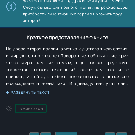
электронной книгой
Под драконьей луной - Робин
Слоун
, однако, для полного чтения, мы рекомендуем
приобрести лицензионную версию и уважить труд
авторов!
Краткое представление о книге
На дворе вторая половина четырнадцатого тысячелетия,
и мир довольно странен.Поворотные события в истории
этого мира нам, читателям, еще только предстоят:
торжество высоких технологий, какое нам пока и не
снилось, и война, и гибель человечества, а потом его
возрождение и новый мир. И однажды наступит день,
когда мальчик из затерянной деревни, которой правит
РАЗВЕРНУТЬ ТЕКСТ
волшебник (в этом новом мире есть волшебники, но они
не совсем волшебники), найдет в горах нечто
РОБИН СЛОУН
удивительное, нарушит заведенный порядок, отправится
в долгий путь к далекой цели, и в странствиях ему
выпадут захватывающие приключения.В этой саге будут
рыцари и оруженосцы, рыцарские мечи (с