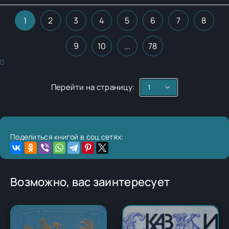
1
2
3
4
5
6
7
8
9
10
...
78
Перейти на страницу:
Поделиться книгой в соц сетях:
Возможно, вас заинтересует