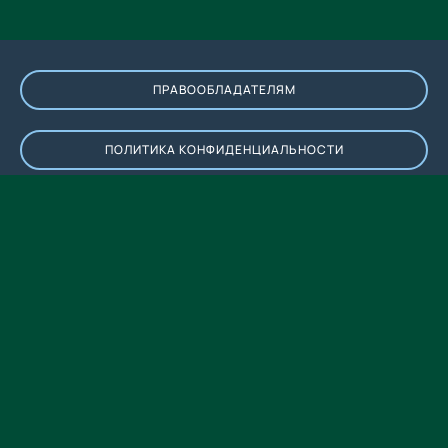
ПРАВООБЛАДАТЕЛЯМ
ПОЛИТИКА КОНФИДЕНЦИАЛЬНОСТИ
HUB-BOOKS.COM
ЭКСКЛЮЗИВНЫЕ ЛИТЕРАТУРНЫЕ НАХОДКИ
© 2023 - 2026 Hub-Books.com
Добро пожаловать в нашу удивительную онлайн библиотеку,
где вы можете погрузиться в мир слов и историй. Наш сайт
hub-books.com предоставляет уникальную возможность