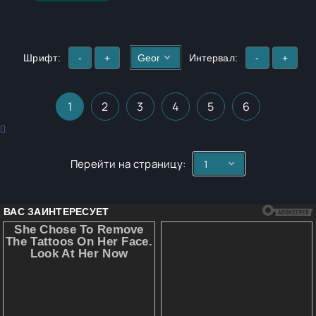
Шрифт:
-
+
Интервал:
-
+
1
2
3
4
5
6
Перейти на страницу: