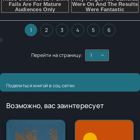
1
2
3
4
5
6
Перейти на страницу:
Поделиться книгой в соц сетях:
Возможно, вас заинтересует