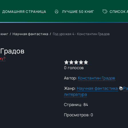
ДОМАШНЯЯ СТРАНИЦА
ЛУЧШИЕ 50 КНИГ
СПИСОК 
 книг
Научная фантастика
Год урожая 4 - Константин Градов
 Градов
ку?
0
1
2
3
4
5
0
голосов
Автор:
Константин Градов
Жанр:
Научная фантастика
📚
Ра
литература
Страниц: 84
Просмотров: 0