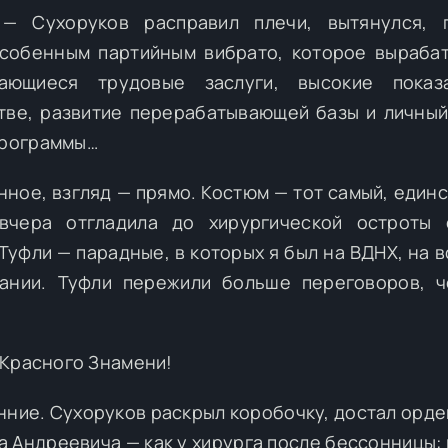
— Сухоруков расправил плечи, вытянулся, 
особенным партийным вибрато, которое выраба
ющиеся трудовые заслуги, высокие показ
тве, развитие перерабатывающей базы и личный
программы…
енное, взгляд — прямо. Костюм — тот самый, един
вчера отгладила до хирургической остроты 
Туфли — парадные, в которых я был на ВДНХ, на в
ании. Туфли пережили больше переговоров, 
 Красного Знамени!
ние. Сухоруков раскрыл коробочку, достал орден
а Андреевича — как у хирурга после бессонницы: 