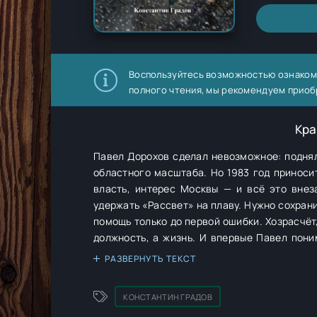
Воспользуйтесь возможностью ознаком
полного чтения, мы рекомендуем приоб
Кра
Павел Дорохов сделал невозможное: подня
областного масштаба. Но 1983 год приносит
власть, интерес Москвы — и всё это внез
удержать «Рассвет» на плаву. Нужно сохрани
помощь только до первой ошибки. Хозрасчёт, новые связи, опасные покровители, чужие игры, в которых ставка уже не
должность, а жизнь. И впервые Павел понимает главное: 
жёсткий том цикла: о цене порядка, власти 
РАЗВЕРНУТЬ ТЕКСТ
КОНСТАНТИН ГРАДОВ