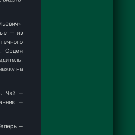
льевич»,
ные — из
опечного
а. Орден
едитель.
мажку на
». Чай —
канник —
Теперь —