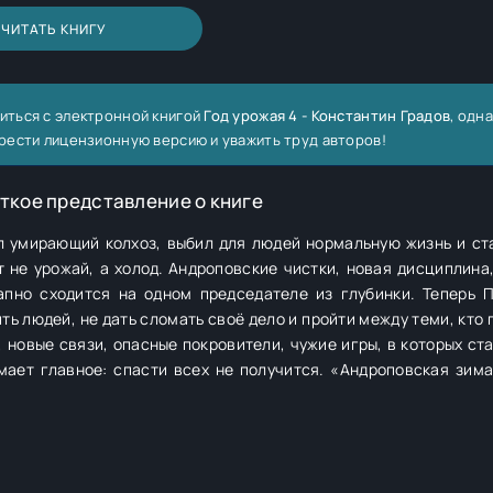
ЧИТАТЬ КНИГУ
иться с электронной книгой
Год урожая 4 - Константин Градов
, одна
рести лицензионную версию и уважить труд авторов!
ткое представление о книге
л умирающий колхоз, выбил для людей нормальную жизнь и ст
 не урожай, а холод. Андроповские чистки, новая дисциплина,
апно сходится на одном председателе из глубинки. Теперь 
ть людей, не дать сломать своё дело и пройти между теми, кто
спасти всех не получится. «Андроповская зима» — самый
и решений, после которых уже нельзя остаться прежним.