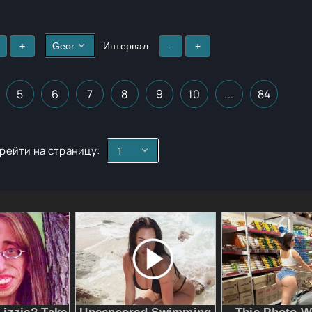
+
Интервал:
-
+
5
6
7
8
9
10
...
84
рейти на страницу: