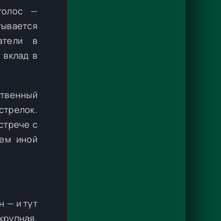
голос —
тывается
атели в
 вклад в
ственный
стрелок.
стрече с
чем иной
 — и тут
крупная,