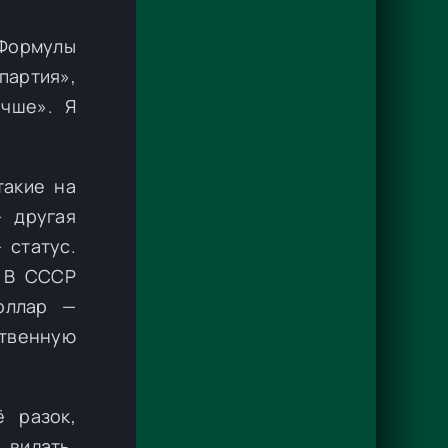
 Формулы
партия»,
чше». Я
такие на
— другая
 статус.
. В СССР
оллар —
ственную
 разок,
 видать,