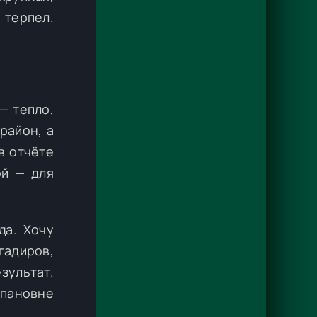
 терпел.
— тепло,
район, а
в отчёте
ой — для
да. Хочу
гадиров,
зультат.
епановне