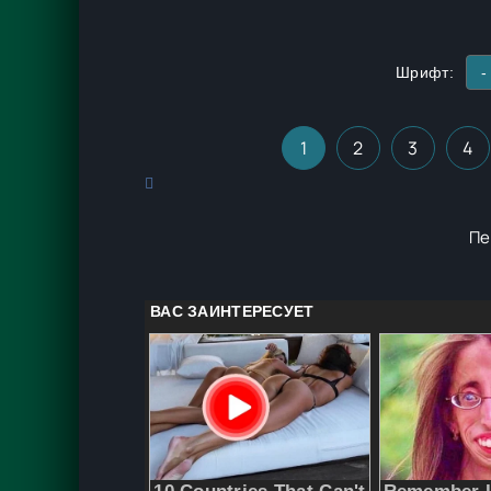
Шрифт:
-
1
2
3
4
Пе