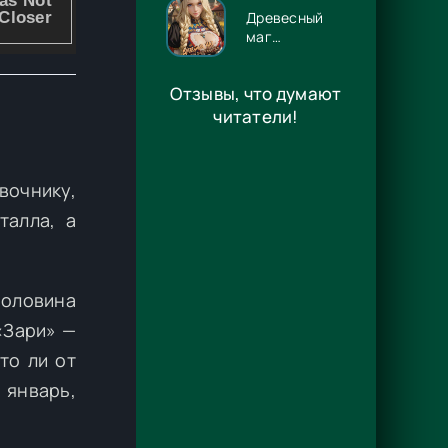
Древесный
маг
Орловского
княжества 14
Отзывы, что думают
- Игорь
Павлов
читатели!
вочнику,
талла, а
половина
«Зари» —
то ли от
 январь,