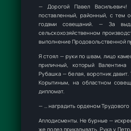
— Дорогой Павел Васильевич! 
поставленный, районный, с тем 
годами совещаний. — За выда
сельскохозяйственном производс
выполнение Продовольственной 
Я стоял — руки по швам, лицо кам
приличный, который Валентина 
Рубашка — белая, воротник давит. 
Корытиным, на областном совещ
дипломат.
— … наградить орденом Трудового
Аплодисменты. Не бурные — искрен
же полез прикалывать. Рука у Петр