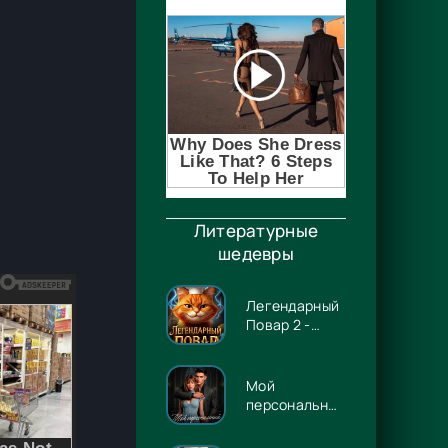
Литературные
шедевры
Легендарный
Повар 2 -
Гриша
Гремлинов
Мой
персональный
Люцифер -
Энже Граф