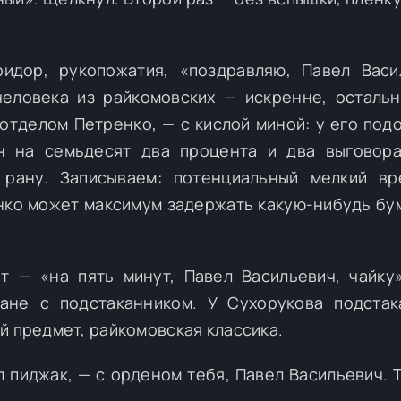
идор, рукопожатия, «поздравляю, Павел Васи
человека из райкомовских — искренне, осталь
зотделом Петренко, — с кислой миной: у его под
н на семьдесят два процента и два выговор
рану. Записываем: потенциальный мелкий вр
нко может максимум задержать какую-нибудь бу
т — «на пять минут, Павел Васильевич, чайку
кане с подстаканником. У Сухорукова подста
й предмет, райкомовская классика.
л пиджак, — с орденом тебя, Павел Васильевич. 