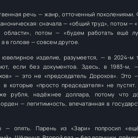
ственная речь — жанр, отточенный поколениями.
аноническая: сначала — «общий труд», потом — «
и области», потом — «будем работать ещё лу
 а в голове — совсем другое.
 ювелирное изделие, разумеется, — в 2024-м 
ют, если без документов. Здесь, в 1983-м, 
ов» — это не «председатель Дорохов». Это —
, в которые «просто председателя» не пустят
рже рубля, надёжнее доллара, потому что д
а орден — легитимность, впечатанная в государ
ты — опять. Парень из «Зари» попросил «ещё
ый». Щёлкнул. Второй раз — без вспышки, плёнку,