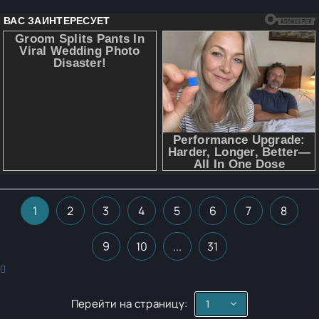
1
2
3
4
5
6
7
8
9
10
...
31
Перейти на страницу: