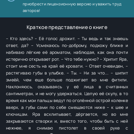
приобрести лицензионную версию и уважить труд
авторов!
Краткое представление о книге
– Кто здесь? – Её голос дрожит. – Ты ведь и так знаешь
ответ, да? – Усмехаюсь по-доброму, подхожу ближе и
набиваю лёгкие её ароматом, наблюдая, как она почти
истерично открывает рот. – Что тебе нужно? – Хрипит Яра,
стоит мне сесть на край её кровати. – Ответ очевиден, –
растягиваю губы в улыбке. – Ты. – Ни за что... – шипит
змеёй, чем еще больше поджигает во мне фитили.
Наклоняюсь, оказываясь у её лица в считанных
сантиметрах, и не могу удержаться. Целую её скулу, в то
время как мои пальцы ведут по оголённой острой коленке
вверх, а губы сами по себе смещаются ниже – к шее и
ключицам. Яра всхлипывает, дёргается, но во мне
закрываются створки и, вместо того, чтобы быть с ней
нежнее, я снимаю пистолет в своей руке с