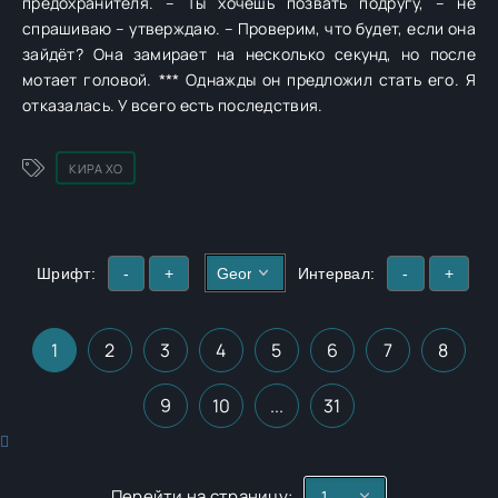
предохранителя. – Ты хочешь позвать подругу, – не
спрашиваю – утверждаю. – Проверим, что будет, если она
зайдёт? Она замирает на несколько секунд, но после
мотает головой. *** Однажды он предложил стать его. Я
отказалась. У всего есть последствия.
КИРА ХО
Шрифт:
-
+
Интервал:
-
+
1
2
3
4
5
6
7
8
9
10
...
31
Перейти на страницу: