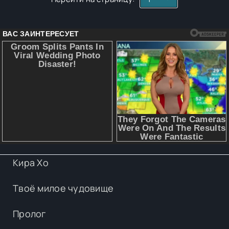
Кира Хо
Твоё милое чудовище
Пролог