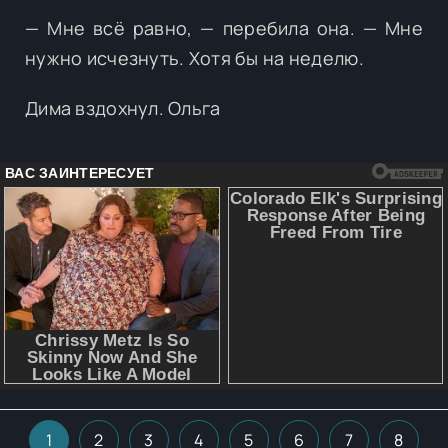
— Мне всё равно, — перебила она. — Мне
нужно исчезнуть. Хотя бы на неделю.
Дима вздохнул. Ольга
1
2
3
4
5
6
7
8