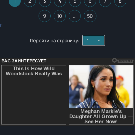
1
2
3
4
5
6
7
8
9
10
...
50
Перейти на страницу: