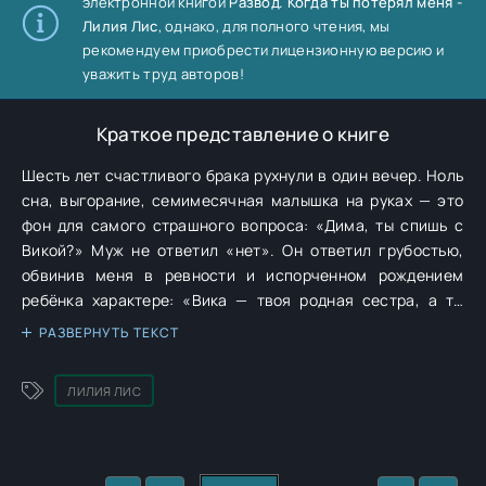
электронной книгой
Развод. Когда ты потерял меня -
Лилия Лис
, однако, для полного чтения, мы
рекомендуем приобрести лицензионную версию и
уважить труд авторов!
Краткое представление о книге
Шесть лет счастливого брака рухнули в один вечер. Ноль
сна, выгорание, семимесячная малышка на руках — это
фон для самого страшного вопроса: «Дима, ты спишь с
Викой?» Муж не ответил «нет». Он ответил грубостью,
обвинив меня в ревности и испорченном рождением
ребёнка характере: «Вика — твоя родная сестра, а ты
выставляешь её в худшем свете, Лена». Но как
РАЗВЕРНУТЬ ТЕКСТ
игнорировать намёки в соцсетях? Что делать, когда
племянник приносит из садика рисунок, где его мама
ЛИЛИЯ ЛИС
целует моего мужа? Моё хрупкое сердце разваливалось
на кусочки, пока я не обнаружила любовную переписку
Димы с моей сестрой. Ответ прост. Развод! Я справлюсь,
вернусь обновлённой и счастливой.