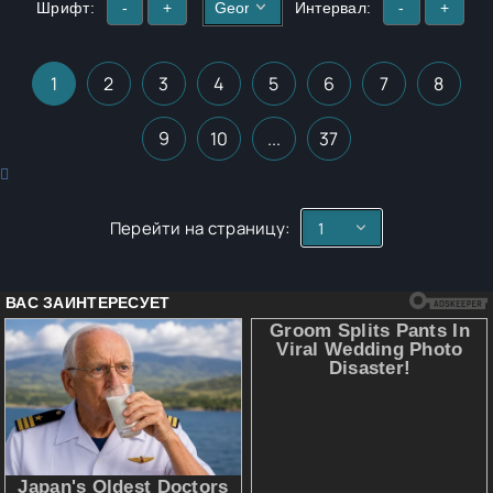
Шрифт:
-
+
Интервал:
-
+
1
2
3
4
5
6
7
8
9
10
...
37
Перейти на страницу: