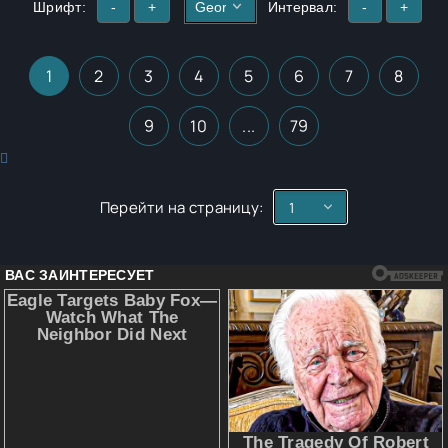
Шрифт:
-
+
Интервал:
-
+
1
2
3
4
5
6
7
8
9
10
...
79
Перейти на страницу: