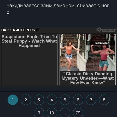
накидывается злым демоном, сбивает с ног.
Я
1
2
3
4
5
6
7
8
9
10
...
79