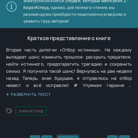
электронной книгой
Злодей, который меня убил 2 -
Кира Иствуд
, однако, для полного чтения, мы
рекомендуем приобрести лицензионную версию и
уважить труд авторов!
Краткое представление о книге
Вторая часть дилогии «Отбор истинных». Не каждому
выпадает шанс изменить прошлое: раскрыть предателя,
найти истинного, предотвратить трагедию и сохранить
семью. Я получила такой шанс! Вернулась на две недели
назад. Теперь, зная будущее, я отправлюсь на отбор
невест и всё исправлю! # Упрямая героиня и
насмешливый герой # Истинная пара # Необычный отбор
РАЗВЕРНУТЬ ТЕКСТ
невест # Попаданка в собственное прошлое
КИРА ИСТВУД