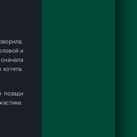
оворила,
оловой и
 сначала
 котята.
м позади
жастике.