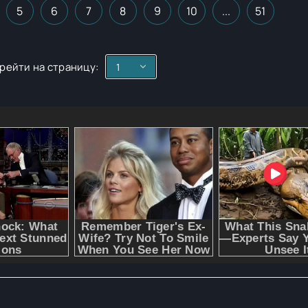
5
6
7
8
9
10
...
51
рейти на страницу: