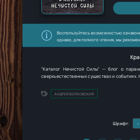
Воспользуйтесь возможностью ознаком
однако, для полного чтения, мы рекоме
Кра
"Каталог Нечистой Силы" — блог о паран
сверхъестественных существах и событиях. Но
АНДРЕЙ ВОЛКОВСКИЙ
Шрифт:
-