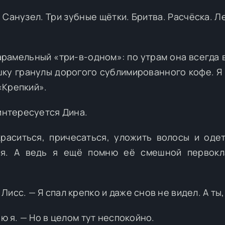
 Санузел. Три зубные щётки. Бритва. Расчёска. Л
рамельный «три-в-одном»: по утрам она всегда 
шку гранулы дорогого сублимированного кофе. Я
«Крепкий».
 интересуется Дина.
раситься, причесаться, уложить волосы и одет
ся. А ведь я ещё помню её смешной первокл
исс. — Я спал крепко и даже снов не видел. А ты,
аю я. — Но в целом тут неспокойно.