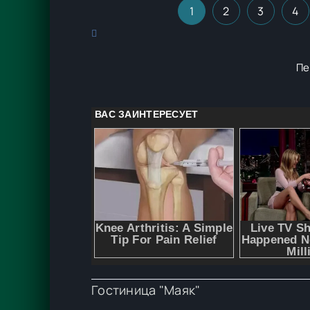
1
2
3
4
Пе
Гостиница "Маяк"