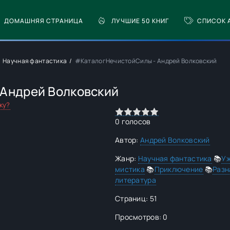
ДОМАШНЯЯ СТРАНИЦА
ЛУЧШИЕ 50 КНИГ
СПИСОК 
Научная фантастика
#КаталогНечистойСилы - Андрей Волковский
Андрей Волковский
ку?
0
1
2
3
4
5
0
голосов
Автор:
Андрей Волковский
Жанр:
Научная фантастика
📚
Уж
мистика
📚
Приключение
📚
Разн
литература
Страниц: 51
Просмотров: 0