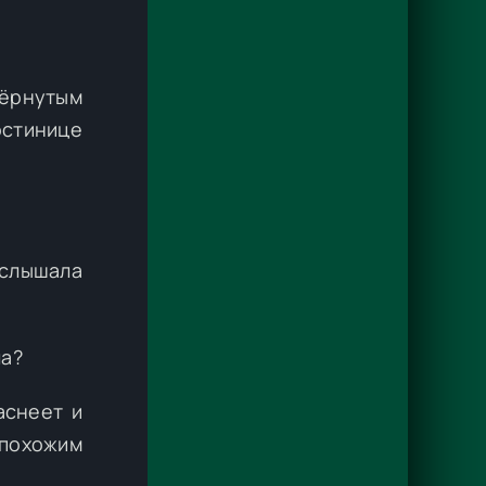
дёрнутым
остинице
 слышала
ла?
аснеет и
 похожим