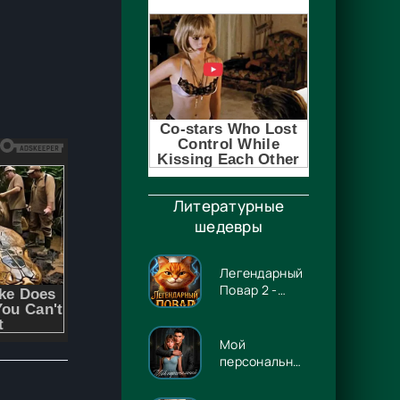
Литературные
шедевры
Легендарный
Повар 2 -
Гриша
Гремлинов
Мой
персональный
Люцифер -
Энже Граф