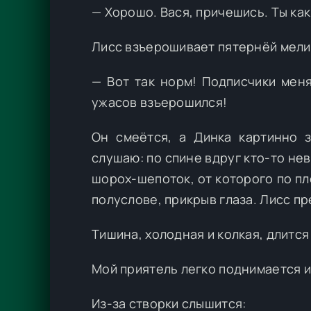
— Хорошо. Вася, причешись. Ты как
Лисс взъерошивает пятернёй мел
— Вот так норм! Подписчики меня
ужасов взъерошился!
Он смеётся, а Динка картинно з
слушаю: по спине вдруг кто-то не
шорох-шепоток, от которого по пл
полуслове, прикрыв глаза. Лисс п
Тишина, холодная и колкая, длится
Мой приятель легко поднимается и 
Из-за створки слышится: