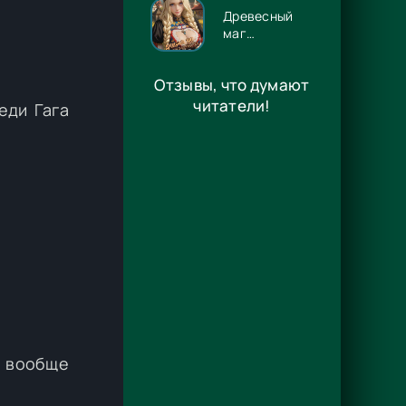
Древесный
маг
Орловского
княжества 14
Отзывы, что думают
- Игорь
Павлов
читатели!
еди Гага
ь вообще