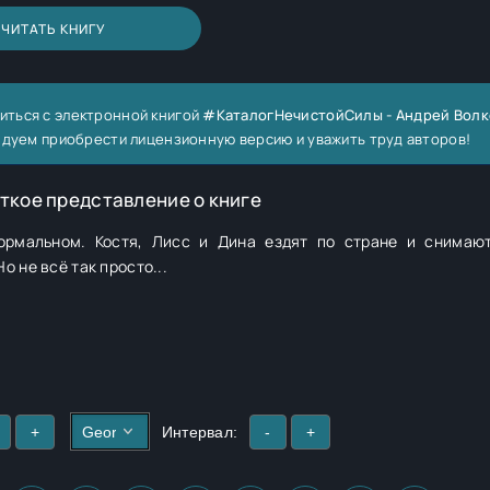
ЧИТАТЬ КНИГУ
иться с электронной книгой
#КаталогНечистойСилы - Андрей Волк
ндуем приобрести лицензионную версию и уважить труд авторов!
ткое представление о книге
ормальном. Костя, Лисс и Дина ездят по стране и снимаю
 не всё так просто...
+
Интервал:
-
+