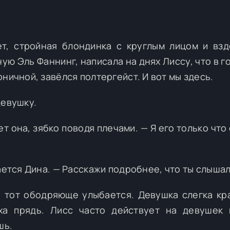
т, стройная блондинка с круглым лицом и вз
ую Эль Фаннинг, написала на днях Лиссу, что в г
ничной, завёлся полтергейст. И вот мы здесь.
девушку.
т она, зябко поводя плечами. — Я его только что
ается Дина. — Расскажи подробнее, что ты слыша
и тот ободряюще улыбается. Девушка слегка кр
ха прядь. Лисс часто действует на девушек
шь.