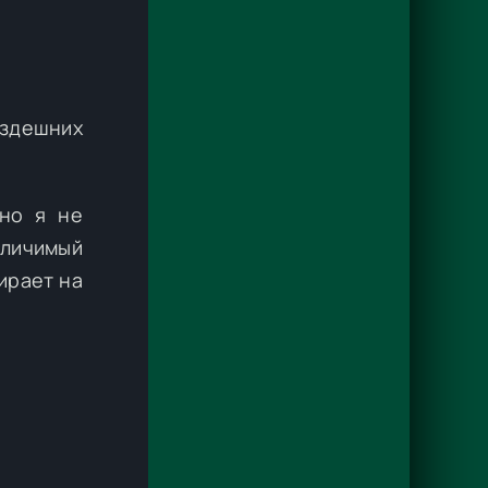
 здешних
 но я не
зличимый
ирает на