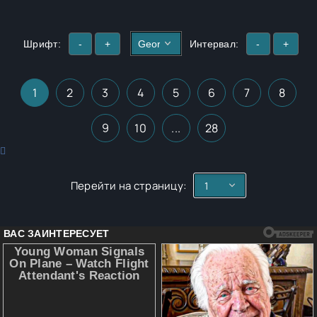
Шрифт:
-
+
Интервал:
-
+
1
2
3
4
5
6
7
8
9
10
...
28
Перейти на страницу: