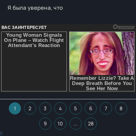
Я была уверена, что
1
2
3
4
5
6
7
8
9
10
...
28