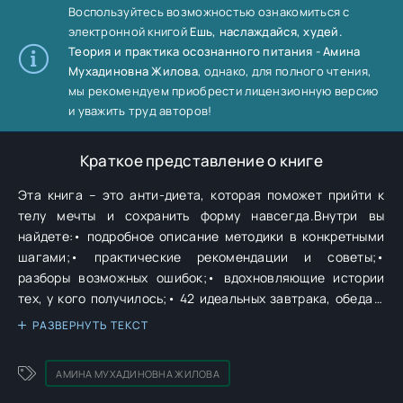
Воспользуйтесь возможностью ознакомиться с
электронной книгой
Ешь, наслаждайся, худей.
Теория и практика осознанного питания - Амина
Мухадиновна Жилова
, однако, для полного чтения,
мы рекомендуем приобрести лицензионную версию
и уважить труд авторов!
Краткое представление о книге
Эта книга – это анти-диета, которая поможет прийти к
телу мечты и сохранить форму навсегда.Внутри вы
найдете:• подробное описание методики в конкретными
шагами;• практические рекомендации и советы;•
разборы возможных ошибок;• вдохновляющие истории
тех, у кого получилось;• 42 идеальных завтрака, обеда и
ужина, чтобы больше не думать: «Что же такого съесть,
РАЗВЕРНУТЬ ТЕКСТ
чтобы похудеть?»В формате PDF A4 сохранён
издательский дизайн.
АМИНА МУХАДИНОВНА ЖИЛОВА