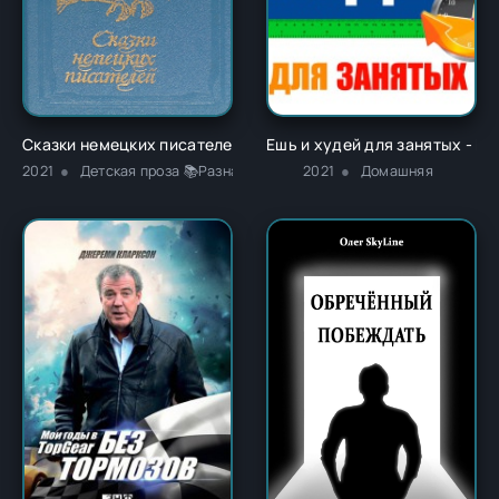
Сказки немецких писателей - Новалис
Ешь и худей для занятых - К
2021
Детская проза 📚Разная литература
2021
Домашняя