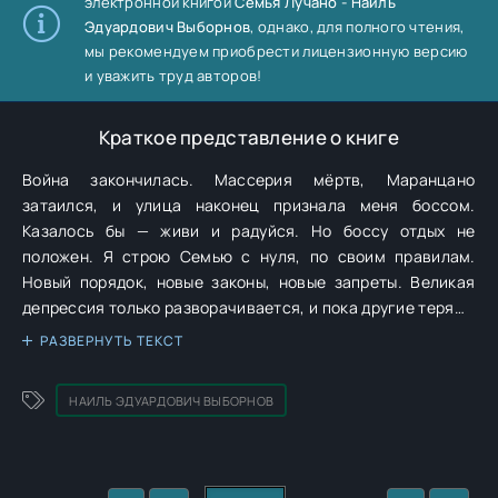
электронной книгой
Семья Лучано - Наиль
Эдуардович Выборнов
, однако, для полного чтения,
мы рекомендуем приобрести лицензионную версию
и уважить труд авторов!
Краткое представление о книге
Война закончилась. Массерия мёртв, Маранцано
затаился, и улица наконец признала меня боссом.
Казалось бы — живи и радуйся. Но боссу отдых не
положен. Я строю Семью с нуля, по своим правилам.
Новый порядок, новые законы, новые запреты. Великая
депрессия только разворачивается, и пока другие теряют
деньги, я намерен их зарабатывать. И времени у меня
РАЗВЕРНУТЬ ТЕКСТ
немного, старые враги еще живы и сильны, в любой
момент могут появиться новые. И до того, как снова
НАИЛЬ ЭДУАРДОВИЧ ВЫБОРНОВ
прольётся кровь, мне нужно успеть многое.