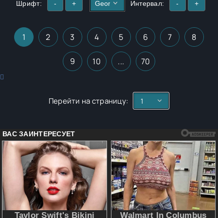
Шрифт:
-
+
Интервал:
-
+
1
2
3
4
5
6
7
8
9
10
...
70
Перейти на страницу: