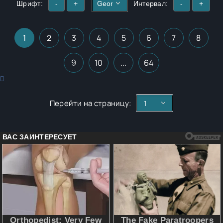
Шрифт:
-
+
Интервал:
-
+
1
2
3
4
5
6
7
8
9
10
...
64
Перейти на страницу: