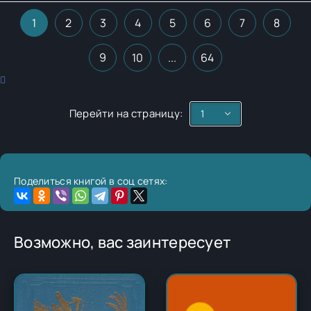
1
2
3
4
5
6
7
8
9
10
...
64
Перейти на страницу:
Поделиться книгой в соц сетях:
Возможно, вас заинтересует