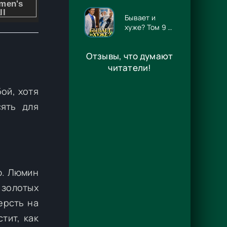
Волынская
Бывает и
хуже? Том 9 -
Игорь
Алмазов
Отзывы, что думают
читатели!
ой, хотя
сять для
ю. Люмин
 золотых
ерсть на
тит, как