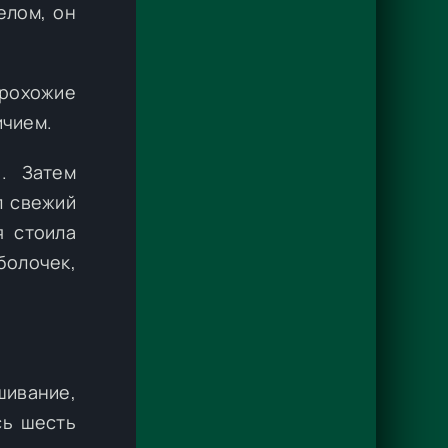
елом, он
Прохожие
ичием.
. Затем
л свежий
я стоила
олочек,
шивание,
сь шесть