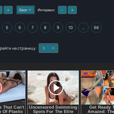
+
Интервал:
-
+
5
6
7
8
9
10
...
66
рейти на страницу: