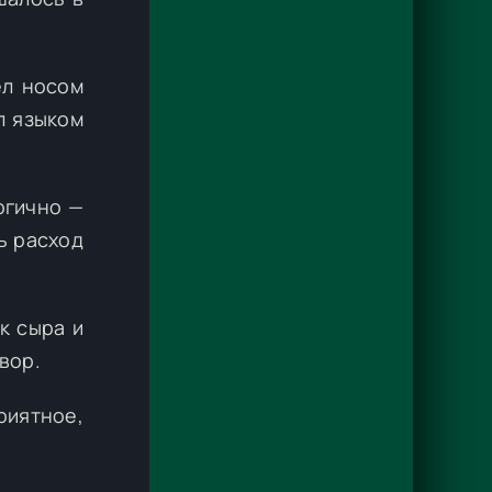
ёл носом
л языком
огично —
ь расход
к сыра и
вор.
риятное,