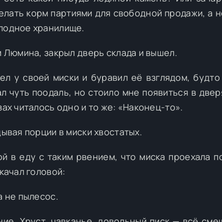
делать корм партиями для свободной продажи, а н
олодное хранилище.
и Люмина, закрыл дверь склада и вышел.
ел у своей миски и буравил её взглядом, будто
л чуть поодаль, но стоило мне появиться в двер
зах читалось одно и то же: «Наконец-то».
дывая порции в миски хвостатых.
й в еду с таким рвением, что миска проехала по
окачал головой:
а не пылесос.
ие. Хруст, чавканье, довольный писк — всё сме