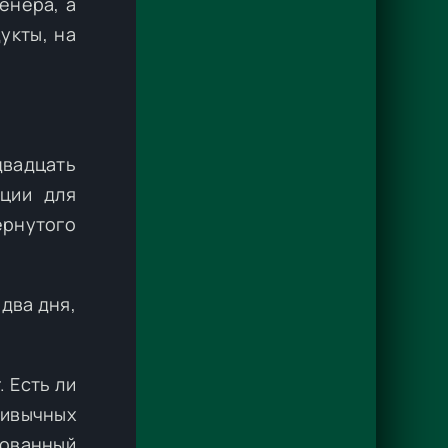
енера, а
укты, на
двадцать
рции для
ёрнутого
два дня,
 Есть ли
ривычных
рованный