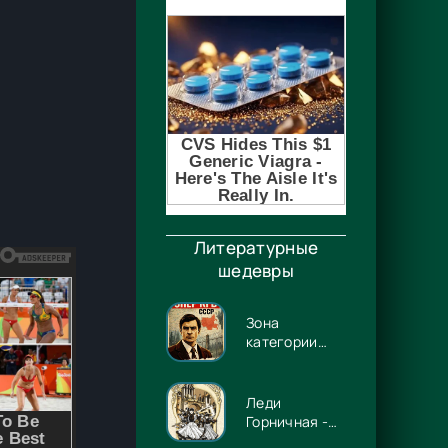
Литературные
шедевры
Зона
категории
«90» -
Дмитрий
Штиль
Леди
Горничная -
Илона