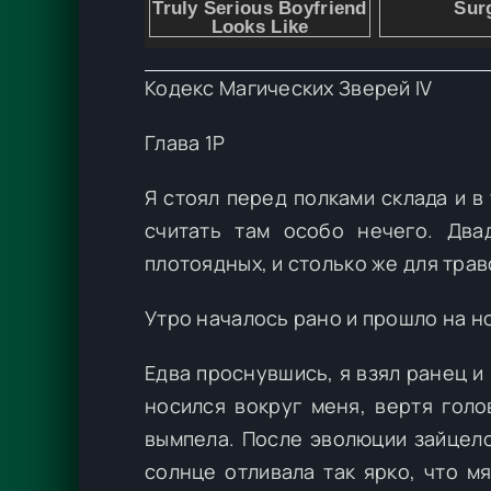
Кодекс Магических Зверей IV
Глава 1Р
Я стоял перед полками склада и 
считать там особо нечего. Два
плотоядных, и столько же для тра
Утро началось рано и прошло на но
Едва проснувшись, я взял ранец и
носился вокруг меня, вертя голо
вымпела. После эволюции зайцело
солнце отливала так ярко, что м