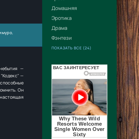
Домашняя
Эротика
Драма
Шимуро
,
Фэнтези
ПОКАЗАТЬ ВСЕ (24)
 небытия —
 "Кодекс" —
 способные
помнить. Он
 настоящая