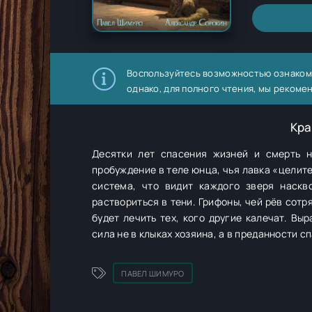
Воспользуйтесь возможностью ознаком
однако, для полного чтения, мы рекоме
Кра
Десятки лет спасения жизней и смерть н
пробуждение в теле юнца, чья лавка «целите
система, что видит каждого зверя наскво
раствориться в тени. Грифоны, чей рёв сотр
будет лечить тех, кого другие калечат. В
сила не в клыках хозяина, а в преданности с
ПАВЕЛ ШИМУРО