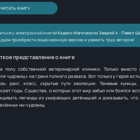
ЧИТАТЬ КНИГУ
иться с электронной книгой
Кодекс Магических Зверей 4 - Павел 
ндуем приобрести лицензионную версию и уважить труд авторов!
ткое представление о книге
а полу собственной ветеринарной клиники. Только вместо
ля чудовищ» на грани полного развала. Вот только у героя есть
зь: ранг, класс, скрытые пути эволюции. Теневые куницы,
ясает горы. Существа, о которых этот мир забыл или боялся вс
ыращивать легенды из умирающих детёнышей и доказывать, что
пасённых им чудовищ.