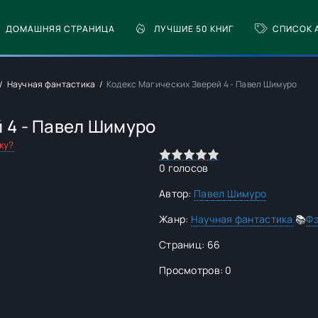
ДОМАШНЯЯ СТРАНИЦА
ЛУЧШИЕ 50 КНИГ
СПИСОК 
Научная фантастика
Кодекс Магических Зверей 4 - Павел Шимуро
 4 - Павел Шимуро
ку?
0
1
2
3
4
5
0
голосов
Автор:
Павел Шимуро
Жанр:
Научная фантастика
📚
Фэ
Страниц: 66
Просмотров: 0