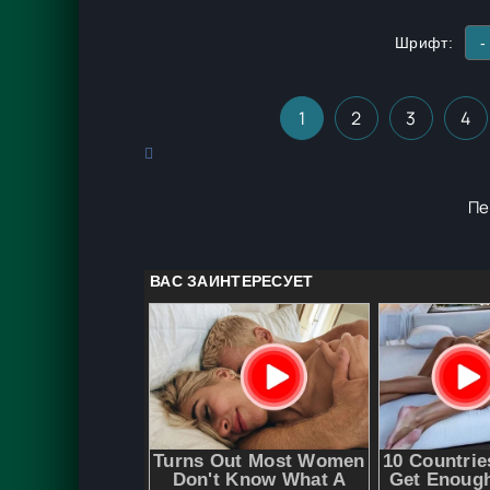
Шрифт:
-
1
2
3
4
Пе