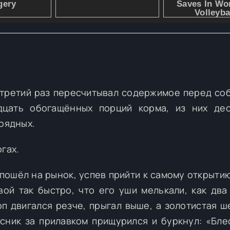
в третий раз пересчитывал содержимое перед соб
дцать обогащённых порций корма, из них де
воядных.
гах.
 пошёл на рынок, успев прийти к самому открыти
вой так быстро, что его уши мелькали, как два
п двигался резче, прыгал выше, а золотистая ш
ясник за прилавком прищурился и буркнул: «Блес