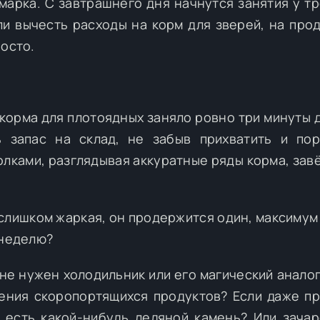
марка. С завтрашнего дня начнутся занятия у тр
ли вычесть расходы на корм для зверей, на прод
росто.
корма для плотоядных заняло ровно три минуты 
ь запас на склад, не забыв прихватить и по
полками, разглядывая аккуратные ряды корма, зав
 слишком жаркая, он продержится один, максимум 
 неделю?
не нужен холодильник или его магический аналог.
нения скоропортящихся продуктов? Если даже п
т есть какой-нибудь ледяной камень? Или зача