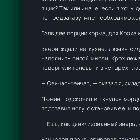
ящик? Так или иначе, если я хочу 
по предзаказу, мне необходимо х
Взяв две порции корма, для Кроха 
Звери ждали на кухне. Люмин сид
наполнить силой мысли. Крох лежа
повернули головы, и в четырёх гла
— Сейчас-сейчас, — сказал я, скла
Люмин подскочил и ткнулся мордо
подставил ногу, остановив её, и п
— Ешь, как цивилизованный зверь, 
Зайцелоп проигнорировал замечан