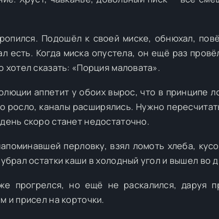
оропился. Подошёл к своей миске, обнюхал, пов
ал есть. Когда миска опустела, он ещё раз провё
о хотел сказать: «Порция маловата».
олюции аппетит у обоих вырос, что в принципе л
ло росло, каналы расширялись. Нужно пересчитат
 день скоро станет недостаточно.
напоминавшей перловку, взял ломоть хлеба, кусо
 убрал остатки каши в холодный угол и вышел во д
же прогрелся, но ещё не раскалился, даруя п
м и присел на корточки.