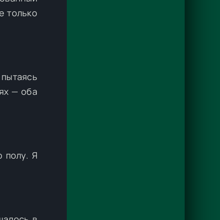
е только
 пытаясь
ях — оба
 полу. Я
шалось в