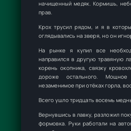
начищенный медяк. Кормишь, небо
прав.
Крох трусил рядом, и я в котор
оглядывались на зверя, но он игн
На рынке я купил все необход
направился в другую травяную ла
корень окопника, связку кровох
дороже остального. Мощное 
незаменимое при отёках горла, во
Всего ушло тридцать восемь медн
Вернувшись в лавку, разложил поку
формовка. Руки работали на авто