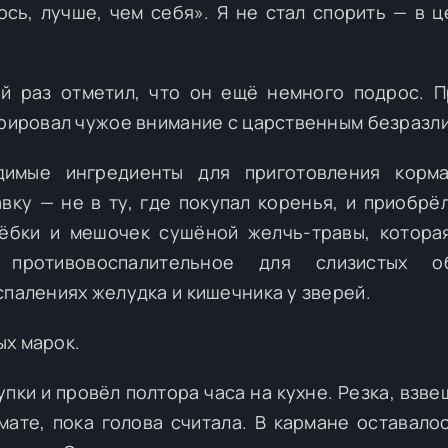
сь, лучше, чем себя». Я не стал спорить — в ц
ый раз отметил, что он ещё немного подрос. 
орировал чужое внимание с царственным безразл
имые ингредиенты для приготовления корма
вку — не в ту, где покупал коренья, и приобрё
лёбки и мешочек сушёной желчь-травы, котора
противовоспалительное для слизистых об
спалениях желудка и кишечника у зверей.
ых марок.
пки и провёл полтора часа на кухне. Резка, взве
мате, пока голова считала. В кармане оставало