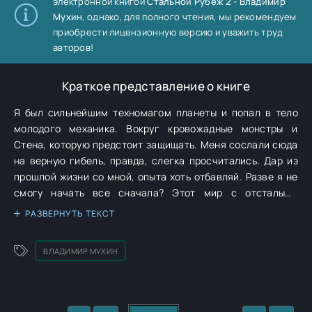
электронной книгой
Стальной Рубеж 2 - Владимир
Мухин
, однако, для полного чтения, мы рекомендуем
приобрести лицензионную версию и уважить труд
авторов!
Краткое представление о книге
Я был сильнейшим техномагом планеты и попал в тело
молодого механика. Вокруг кровожадные монстры и
Стена, которую предстоит защищать. Меня сослали сюда
на верную гибель, правда, слегка просчитались. Дар из
прошлой жизни со мной, опыта хоть отбавляй. Разве я не
смогу начать все сначала? Этот мир с отсталыми
технологиями — для меня идеален! И его пора починить...
РАЗВЕРНУТЬ ТЕКСТ
ВЛАДИМИР МУХИН