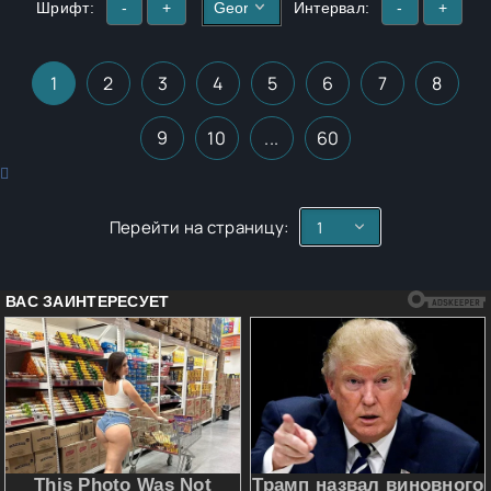
Шрифт:
-
+
Интервал:
-
+
1
2
3
4
5
6
7
8
9
10
...
60
Перейти на страницу: