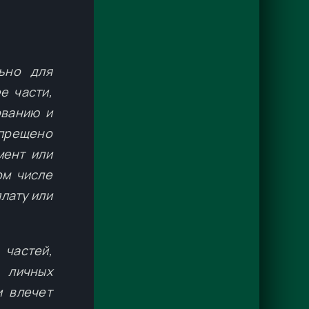
ьно для
е части,
ованию и
апрещено
мент или
ом числе
лату или
 частей,
 личных
и влечет