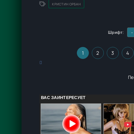
КРИСТИН ОРБАН
Шрифт:
-
1
2
3
4
Пе