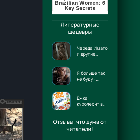
Литературные
шедевры
Череда Имаго
и другие
истории -
Лэрд Баррон
Я больше так
не буду -
Евгения
Владимировна
Потапова
Ёжка
куролесит в
сказках -
Антон
Отзывы, что думают
Владимирович
Соя
читатели!