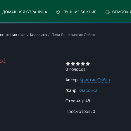
ДОМАШНЯЯ СТРАНИЦА
ЛУЧШИЕ 50 КНИГ
СПИСОК 
йн-чтение книг
Классика
Леди Ди - Кристин Орбан
ку?
0
1
2
3
4
5
0
голосов
Автор:
Кристин Орбан
Жанр:
Классика
Страниц: 48
Просмотров: 0