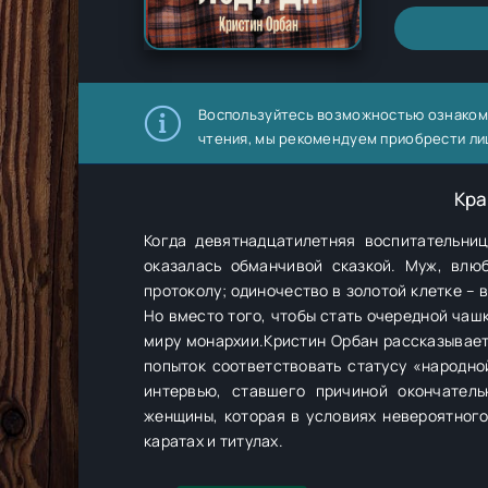
Воспользуйтесь возможностью ознаком
чтения, мы рекомендуем приобрести ли
Кра
Когда девятнадцатилетняя воспитательни
оказалась обманчивой сказкой. Муж, влю
протоколу; одиночество в золотой клетке – 
Но вместо того, чтобы стать очередной чаш
миру монархии.Кристин Орбан рассказывает
попыток соответствовать статусу «народн
интервью, ставшего причиной окончател
женщины, которая в условиях невероятног
каратах и титулах.