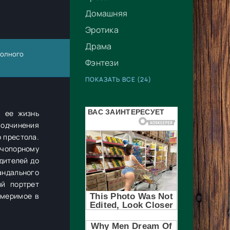
Домашняя
Эротика
Драма
 полного
Фэнтези
ПОКАЗАТЬ ВСЕ (24)
, ее жизнь
подчинения
о престола.
 чопорному
дителей до
андального
ый портрет
змеримое в