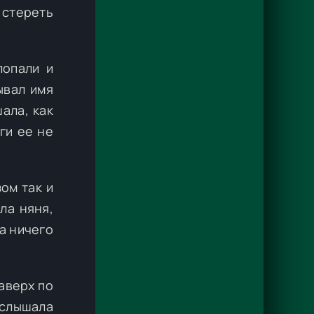
 стереть
лопали и
ывал имя
ала, как
ги ее не
ом так и
ла няня,
а ничего
аверх по
услышала