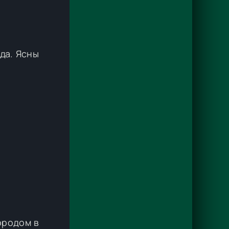
гда. Ясны
городом в