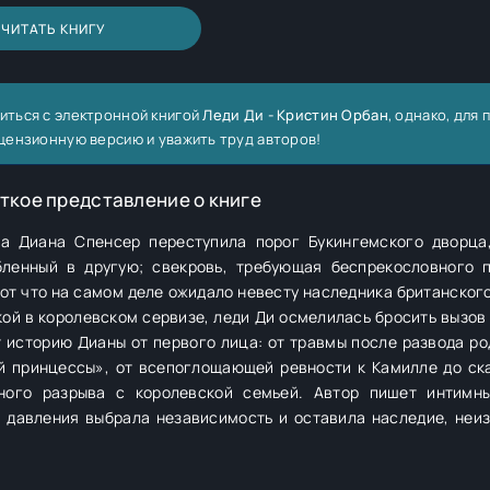
ЧИТАТЬ КНИГУ
иться с электронной книгой
Леди Ди - Кристин Орбан
, однако, для
цензионную версию и уважить труд авторов!
ткое представление о книге
ца Диана Спенсер переступила порог Букингемского дворца
бленный в другую; свекровь, требующая беспрекословного 
вот что на самом деле ожидало невесту наследника британског
кой в королевском сервизе, леди Ди осмелилась бросить вызов
 историю Дианы от первого лица: от травмы после развода ро
ой принцессы», от всепоглощающей ревности к Камилле до ск
ьного разрыва с королевской семьей. Автор пишет интимн
о давления выбрала независимость и оставила наследие, неи