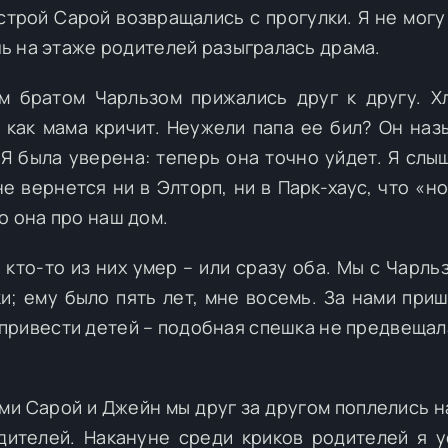
естрой Сарой возвращались с прогулки. Я не могу
очь на этаже родителей разыгралась драма.
м братом Чарльзом прижались друг к другу. Х
 как мама кричит. Неужели папа ее бил? Он наз
Я была уверена: теперь она точно уйдет. Я слыш
е вернется ни в Элторп, ни в Парк-хаус, что «но
о она про наш дом.
кто-то из них умер – или сразу оба. Мы с Чарльз
и; ему было пять лет, мне восемь. За нами приш
привести детей – подобная спешка не предвещал
ми Сарой и Джейн мы друг за другом поплелись н
дителей. Накануне среди криков родителей я 