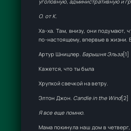
уголовную, административную и г
О. от К.
Ха-ха. Там, внизу, они подумают, 
по-настоящему, впервые в жизни. В
Артур Шницлер.
Барышня Эльза
[1]
Кажется, что ты была
Хрупкой свечкой на ветру.
Элтон Джон.
Сandle in the Wind
[2]
Я все еще помню.
Мама покинула наш дом в четверг, 