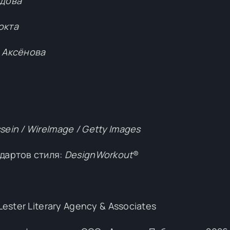
одова
окта
 Аксёнова
sein / WireImage / Getty Images
дартов стиля:
DesignWorkout
®
ester Literary Agency & Associates