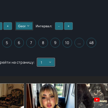
+
Интервал:
-
+
5
6
7
8
9
10
...
48
рейти на страницу: