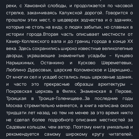
реки, с Хамовной слободы, и продолжается по часовой
стрелке, заканчиваясь Калужской дорогой. Говорится о
прошлом этих мест, о шедеврах зодчества и о зданиях,
которые не столь на виду, о людях забытых, но славных в
истории города.Вторая часть описывает местности от
Камер-Коллежского вала и до границ города в конце XX
века. Здесь сохранились широко известные великолепные
дворцы, украшающие знаменитые усадьбы – Кунцево
Нарышкиных, Останкино и Кусково Шереметевых,
Люблино Дурасовых, царские Коломенское и Царицыно…
От многих сел и усадеб остались лишь церковные здания,
и часто это прекрасные образцы архитектуры –
Покровская церковь в Филях, Знаменская в Перове,
Троицкая в Троице-Голенищеве…За последние годы
Москва стремительно меняется, а книга написана около
тридцати лет назад, но тем не менее за это время никто
не сделал более подробного описания местностей за
Садовым кольцом, чем автор. Поэтому книга уникальна и
рекомендуется самому широкому кругу читателей,