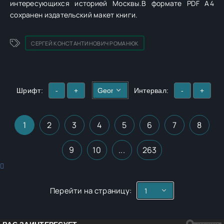
интересующихся историей Москвы.В формате PDF A4
сохранен издательский макет книги.
СЕРГЕЙ КОНСТАНТИНОВИЧ РОМАНЮК
Шрифт:
-
+
Интервал:
-
+
1
2
3
4
5
6
7
8
9
10
...
263
Перейти на страницу: