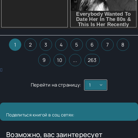
1
2
3
4
5
6
7
8
9
10
...
263
Перейти на страницу:
Поделиться книгой в соц сетях:
Возможно, вас заинтересует