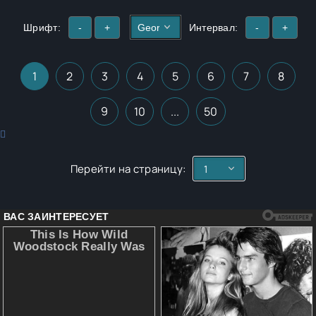
Шрифт:
-
+
Интервал:
-
+
1
2
3
4
5
6
7
8
9
10
...
50
Перейти на страницу: