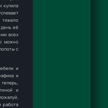
и купила
спевает
о тяжело
 день её
нии всех
то можно
лопоты с
мебели и
рафика и
 теперь,
тиной и
пожалуй,
я работа