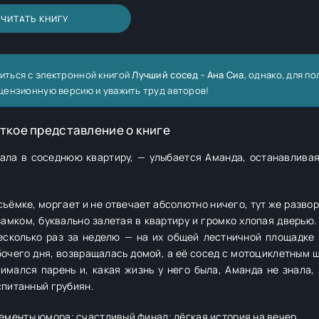
ЧИТАТЬ КНИГУ
иться с электронной книгой
Лучший сосед - Ана Сиа
, однако, для п
цензионную версию и уважить труд авторов!
ткое представление о книге
хала в соседнюю квартиру, — улыбается Аманда, останавливая
ъёмке, моргает и не отвечает абсолютно ничего, тут же разво
замком, буквально залетая в квартиру и громко хлопая дверью.
есколько раз за неделю — на их общей лестничной площадке 
бочего дня, возвращалась домой, а её сосед с мотоциклетным 
имался парень и, какая жизнь у него была, Аманда не знала, 
спитанный грубиян.
ементы юмора; счастливый финал; лёгкая история на вечер