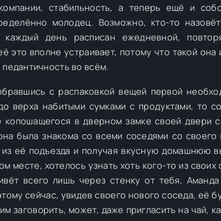
компании, стабильность, а теперь ещё и соб
ределённо молодец. Возможно, кто-то назовё
о каждый день расписан ежедневной, повтор
её это вполне устраивает, потому что такой она 
 педантичность во всём.
обравшись с распаковкой вещей первой необхо
до верха набитыми сумками с продуктами, то с
е копошащегося в дверном замке своей двери с
 она была знакома со всеми соседями со своего 
 из её подъезда и получая вкусную домашнюю в
ом месте, хотелось узнать хоть кого-то из своих
ивёт всего лишь через стенку от тебя, Аманда
тому сейчас, увидев своего нового соседа, её б
м заговорить, может, даже пригласить на чай, ка