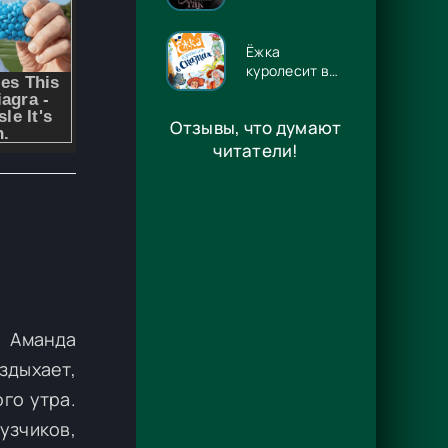
Евгения
Владимировна
Потапова
Ёжка
куролесит в
сказках -
Антон
Отзывы, что думают
Владимирович
Соя
читатели!
. Аманда
дыхает,
го утра.
узчиков,