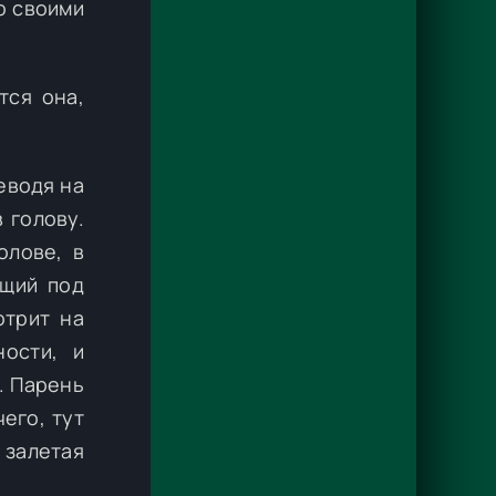
о своими
тся она,
еводя на
 голову.
олове, в
ащий под
отрит на
ности, и
. Парень
его, тут
 залетая