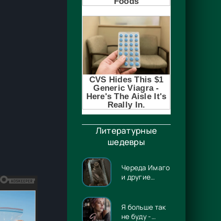
Литературные
шедевры
Череда Имаго
и другие
истории -
Лэрд Баррон
Я больше так
не буду -