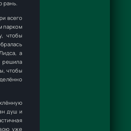
ю рань.
ри всего
м парком
у, чтобы
ебралась
Лидса, а
, решила
ы, чтобы
еделённо
еклённую
ан душ и
стичная
свою уже