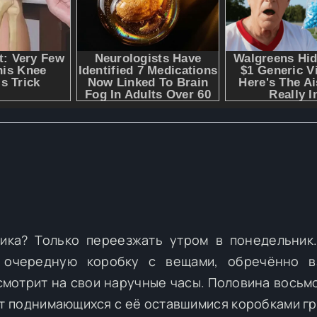
ика? Только переезжать утром в понедельник
у очередную коробку с вещами, обречённо вз
 смотрит на свои наручные часы. Половина восьмо
от поднимающихся с её оставшимися коробками гр