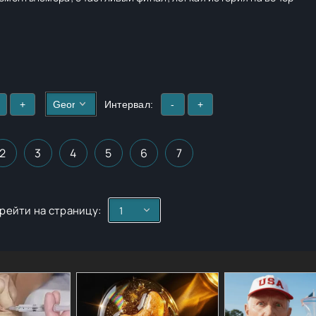
+
Интервал:
-
+
2
3
4
5
6
7
рейти на страницу: