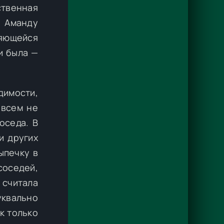
ственная
т Аманду
яющейся
и была —
димости,
овсем не
оседа. В
и других
ыпечку в
 соседей,
 считала
уквально
к только