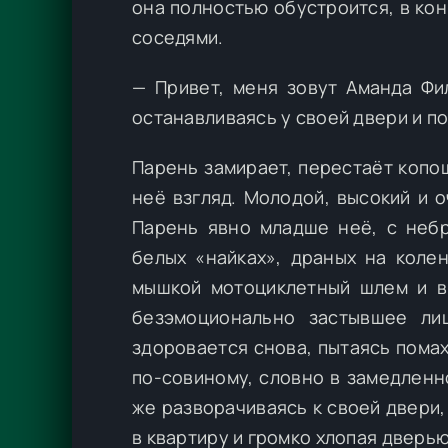
она полностью обустроится, в ко
соседями.
— Привет, меня зовут Аманда Фи
останавливаясь у своей двери и п
Парень замирает, перестаёт копо
неё взгляд. Молодой, высокий и 
Парень явно младше неё, с небр
белых «найках», драных на коле
мышкой мотоциклетный шлем и вы
безэмоционально застывшее лиц
здоровается снова, пытаясь пома
по-совиному, словно в замедленн
же разворачиваясь к своей двери,
в квартиру и громко хлопая дверью