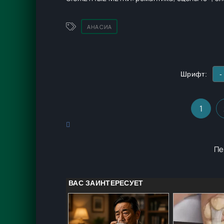
АНА СИА
Шрифт:
-
1
Пе