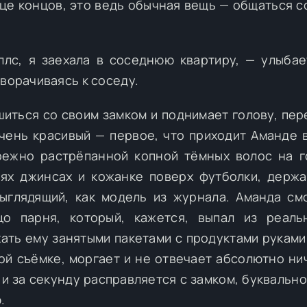
нце концов, это ведь обычная вещь — общаться с
ллс, я заехала в соседнюю квартиру, — улыбае
оворачиваясь к соседу.
шиться со своим замком и поднимает голову, пер
очень красивый — первое, что приходит Аманде в
ежно растрёпанной копной тёмных волос на г
нях джинсах и кожанке поверх футболки, держ
глядящий, как модель из журнала. Аманда см
о парня, который, кажется, выпал из реаль
хать ему занятыми пакетами с продуктами руками
ой съёмке, моргает и не отвечает абсолютно нич
 и за секунду расправляется с замком, буквально
.