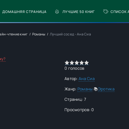
ДОМАШНЯЯ СТРАНИЦА
ЛУЧШИЕ 50 КНИГ
СПИСОК 
лайн-чтение книг
Романы
Лучший сосед - Ана Сиа
ку?
0
1
2
3
4
5
0
голосов
Автор:
Ана Сиа
Жанр:
Романы
📚
Эротика
Страниц: 7
Просмотров: 0