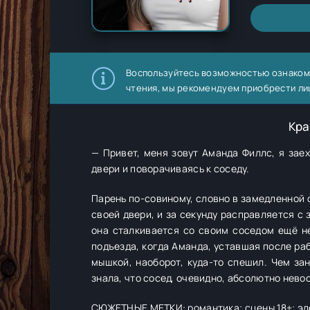
Воспользуйтесь возможностью ознаком
чтения, мы рекомендуем приобрести ли
Кра
— Привет, меня зовут Аманда Филлс, я зае
двери и поворачиваясь к соседу.
Парень по-совиному, словно в замедленной с
своей двери, и за секунду расправляется с 
она сталкивается со своим соседом ещё н
подъезда, когда Аманда, уставшая после ра
мышкой, наоборот, куда-то спешил. Чем зан
знала, что сосед, очевидно, абсолютно нево
СЮЖЕТНЫЕ МЕТКИ: романтика; сцены 18+; эл