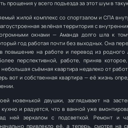
ть прощения у всего подъезда за этот шум в таку
яемый жилой комплекс со спортзалом и СПА внут
благоустроенная зелёная территория с внутренни
 огромными окнами — Аманда долго шла к том
который год работая почти без выходных. Она пер
ив повышение на работе и перевод из родного 
олее перспективной, работе, приняв которое
а небольшая съёмная квартира недалеко от работ
перь вот и собственная квартира — её жизнь опр
лении.
оей новенькой двушки, заглядывает на заст
кухню и радуется, что в ванной уже вмонтиров
ад ней зеркалом с подсветкой. Ремонт и ча
значально привлекло её, а теперь, смотря на 