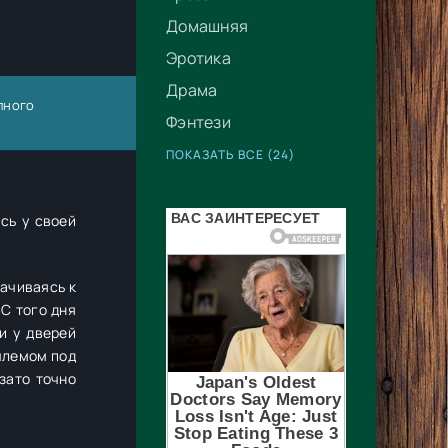
Домашняя
Эротика
Драма
олного
Фэнтези
ПОКАЗАТЬ ВСЕ (24)
сь у своей
рачиваясь к
 С того дня
и у дверей
шлемом под
зато точно