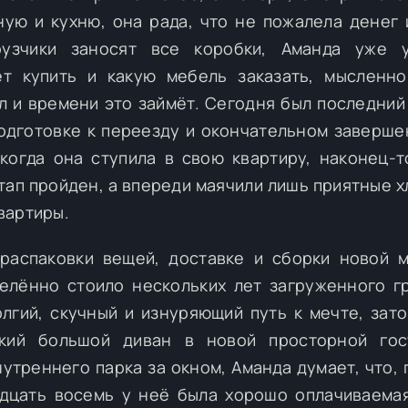
ую и кухню, она рада, что не пожалела денег 
рузчики заносят все коробки, Аманда уже у
ет купить и какую мебель заказать, мысленн
ил и времени это займёт. Сегодня был последний
подготовке к переезду и окончательном заверше
 когда она ступила в свою квартиру, наконец-
тап пройден, а впереди маячили лишь приятные х
вартиры.
распаковки вещей, доставке и сборки новой 
делённо стоило нескольких лет загруженного г
лгий, скучный и изнуряющий путь к мечте, зато
кий большой диван в новой просторной гос
утреннего парка за окном, Аманда думает, что, 
адцать восемь у неё была хорошо оплачиваема